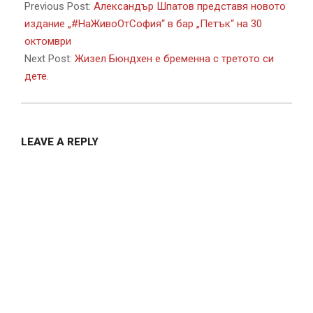
10-
Previous Post:
Александър Шпатов представя новото
29
издание „#НаЖивоОтСофия“ в бар „Петък“ на 30
октомври
Next Post:
Жизел Бюндхен е бременна с третото си
дете.
LEAVE A REPLY