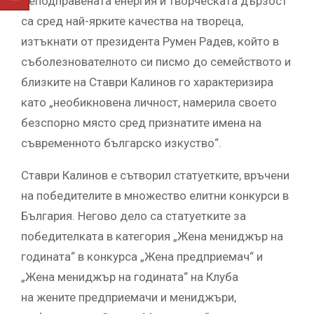
Неподправената енергия и творческата дързост
са сред най-ярките качества на твореца,
изтъкнати от президента Румен Радев, който в
съболезнователното си писмо до семейството и
близките на Ставри Калинов го характеризира
като „необикновена личност, намерила своето
безспорно място сред признатите имена на
съвременното българско изкуство“.
Ставри Калинов е сътворил статуетките, връчени
на победителите в множество елитни конкурси в
България. Негово дело са статуетките за
победителката в категория „Жена мениджър на
годината“ в конкурса „Жена предприемач“ и
„Жена мениджър на годината“ на Клуба
на жените предприемачи и мениджъри,