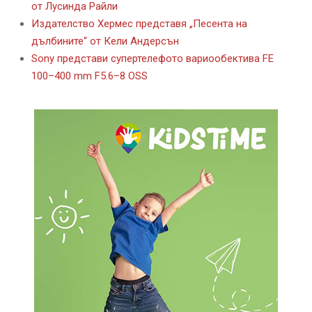
от Лусинда Райли
Издателство Хермес представя „Песента на
дълбините“ от Кели Андерсън
Sony представи супертелефото вариообектива FE
100–400 mm F5.6–8 OSS