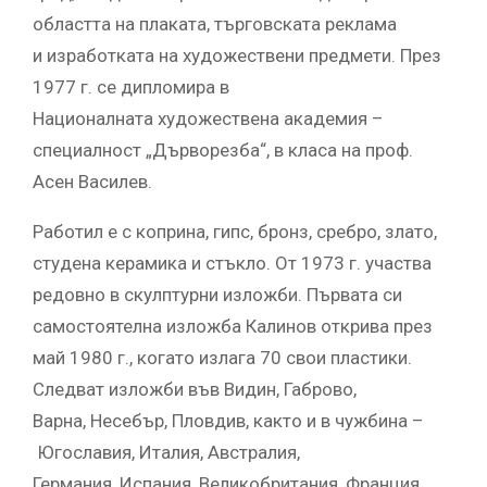
областта на плаката, търговската реклама
и изработката на художествени предмети. През
1977 г. се дипломира в
Националната художествена академия –
специалност „Дърворезба“, в класа на проф.
Асен Василев.
Работил е с коприна, гипс, бронз, сребро, злато,
студена керамика и стъкло. От 1973 г. участва
редовно в скулптурни изложби. Първата си
самостоятелна изложба Калинов открива през
май 1980 г., когато излага 70 свои пластики.
Следват изложби във Видин, Габрово,
Варна, Несебър, Пловдив, както и в чужбина –
Югославия, Италия, Австралия,
Германия, Испания, Великобритания, Франция,