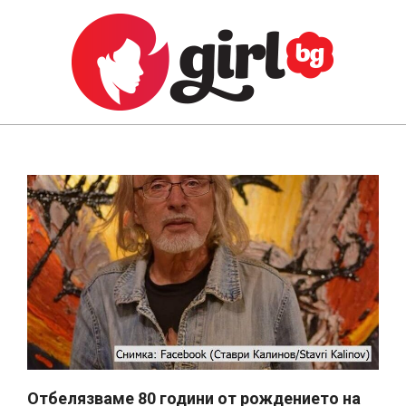
Skip
to
content
GIRL.BG
Primary
Navigation
Menu
Отбелязваме 80 години от рождението на