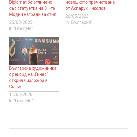
Diplomat бе отличено
човешкото пречистване
със статуетка на 31-те
от Аспарух Николов
Модни награди за стил
26/05/2026
25/03/2025
In "България"
In "Lifestyle"
Българска художничка
с рекорд на „Гинес“
открива изложба в
София
11/05/2026
In "Lifestyle"
2024-