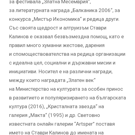
за фестивала „Златна Месемврия“,
за литературната награда „Балканика 2006“, за
конкурса „Мистър Икономика“ и редица други.
Със своята щедрост и алтруизъм Ставри
Калинов е оказвал безвъзмездна помощ, като е
правил много хуманни жестове, дарения
и спомоществователства на редица организации
с идеална цел, социални и държавни мисии и
инициативи. Носител е на различни награди,
между които наградата „Златен век“
на Министерство на културата за особен принос
в развитието и популяризирането на българската
култура (2016), „Кристалната звезда“ на
галерия „Макта“ (1995) и др. Световно
известната онлайн галерии “Artsper” поставя
името на Ставри Калинов до имената на