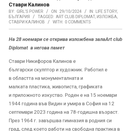
Ставри Калинов
BY:
GIRL'S POWER
ON:
29/10/2024
IN:
LIFE STORY
,
БЪЛГАРИЯ
TAGGED:
ART CLUB DIPLOMAT
,
ИЗЛОЖБА
,
СТАВРИ КАЛИНОВ
WITH:
0 COMMENTS
На 28 ноември се открива изложбена зала
Art club
Diplomat в негова памет
Ставри Никифоров Калинов е
български скулптор и художник. Работил е
в областта на монументалната и
малката пластика, живописта, графиката
и приложното изкуство. Роден е на 15 ноември
1944 година във Видин и умира в София на 12
септември 2023 година на 78-годишна възраст.
През 1964 г. завършва гимназия в родния си
град, след което работи на свободна практика в