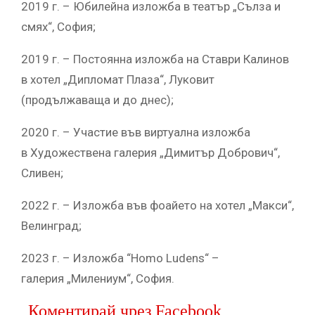
2019 г. – Юбилейна изложба в театър „Сълза и
смях“, София;
2019 г. – Постоянна изложба на Ставри Калинов
в хотел „Дипломат Плаза“, Луковит
(продължаваща и до днес);
2020 г. – Участие във виртуална изложба
в Художествена галерия „Димитър Добрович“,
Сливен;
2022 г. – Изложба във фоайето на хотел „Макси“,
Велинград;
2023 г. – Изложба “Homo Ludens“ –
галерия „Милениум“, София.
Коментирай чрез Facebook