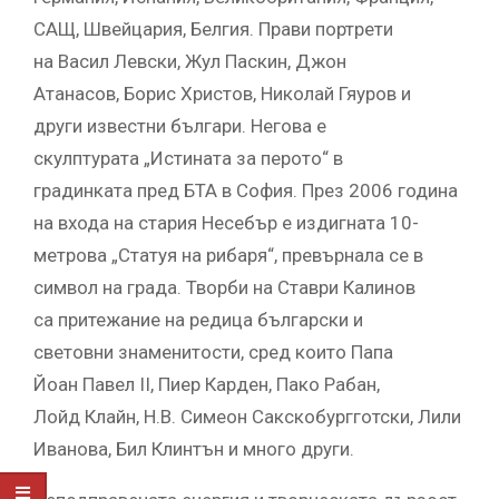
САЩ, Швейцария, Белгия. Прави портрети
на Васил Левски, Жул Паскин, Джон
Атанасов, Борис Христов, Николай Гяуров и
други известни българи. Негова е
скулптурата „Истината за перото“ в
градинката пред БТА в София. През 2006 година
на входа на стария Несебър е издигната 10-
метрова „Статуя на рибаря“, превърнала се в
символ на града. Творби на Ставри Калинов
са притежание на редица български и
световни знаменитости, сред които Папа
Йоан Павел ІІ, Пиер Карден, Пако Рабан,
Лойд Клайн, Н.В. Симеон Сакскобургготски, Лили
Иванова, Бил Клинтън и много други.