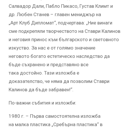
Салвадор Дали, Пабло Пикасо, Густав Климт и
др. Любен Станев – главен мениджър на
„Арт Клуб Дипломат“, подчертава: „Ние винаги
сме подкрепяли творчеството на Ставри Калинов
и неговия принос към българското и световното
изкуство. За нас е от голямо значение
неговото богато естетическо наследство да
бъде съхранено и представяно все
така достойно. Тази изложба е
доказателство, че няма да позволим Ставри
Калинов да бъде забравен!“.
По-важни събития и изложби:
1980 г. – Първа самостоятелна изложба
на малка пластика „Сребърна пластика“ ​в