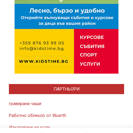
ПАРТНЬОРИ
гравирани чаши
Работно облекло от Wuerth
Изкупуване на коли