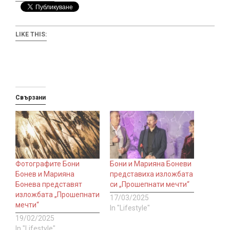
LIKE THIS:
Свързани
Фотографите Бони
Бони и Марияна Боневи
Бонев и Марияна
представиха изложбата
Бонева представят
си „Прошепнати мечти“
изложбата „Прошепнати
17/03/2025
мечти“
In "Lifestyle"
19/02/2025
In "Lifestyle"