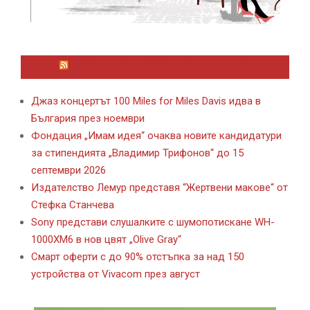
ЛАЙФСТАЙЛ НОВИНИ ОТ KAFENE.BG
Джаз концертът 100 Miles for Miles Davis идва в
България през ноември
Фондация „Имам идея“ очаква новите кандидатури
за стипендията „Владимир Трифонов“ до 15
септември 2026
Издателство Лемур представя “Жертвени макове“ от
Стефка Станчева
Sony представи слушалките с шумопотискане WH-
1000XM6 в нов цвят „Olive Gray“
Смарт оферти с до 90% отстъпка за над 150
устройства от Vivacom през август