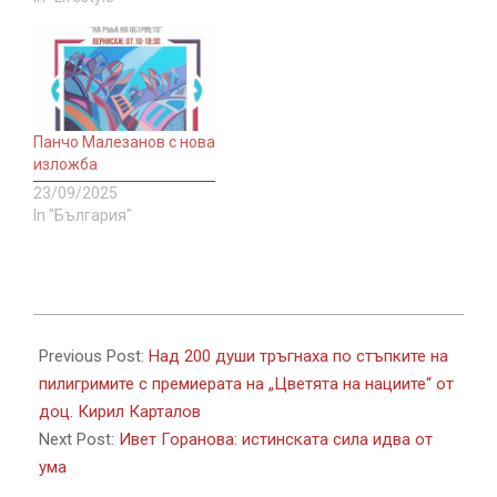
Панчо Мaлезанов с нова
изложба
23/09/2025
In "България"
2025-
03-
Previous Post:
Над 200 души тръгнаха по стъпките на
13
пилигримите с премиерата на „Цветята на нациите“ от
доц. Кирил Карталов
Next Post:
Ивет Горанова: истинската сила идва от
ума