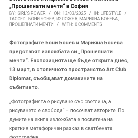
„Прошепнати мечти“ в София
BY:
GIRL'S POWER
ON:
13/03/2025
IN:
LIFESTYLE
TAGGED:
БОНИ БОНЕВ
,
ИЗЛОЖБА
,
МАРИЯНА БОНЕВА
,
ПРОШЕПНАТИ МЕЧТИ
WITH:
0 COMMENTS
Фотографите Бони Бонев и Марияна Бонева
представят изложбата си „Прошепнати
мечти“. Експозицията ще бъде открита днес,
13 март, в столичното пространство Art Club
Diplomat, съобщават домакините на
събитието.
„Фотографията е рисуване със светлина, а
рисуването е свобода“ – посочват авторите. По
думите на екипа изложбата е посветена на
краткия метафоричен разказ в сватбената
фотография.