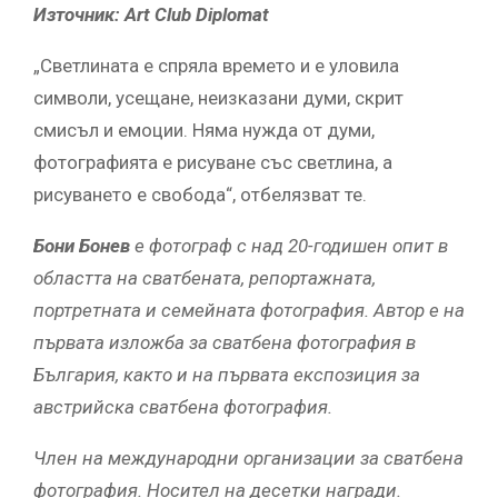
Източник: Art Club Diplomat
„Светлината е спряла времето и е уловила
символи, усещане, неизказани думи, скрит
смисъл и емоции. Няма нужда от думи,
фотографията е рисуване със светлина, а
рисуването е свобода“, отбелязват те.
Бони Бонев
е фотограф с над 20-годишен опит в
областта на сватбената, репортажната,
портретната и семейната фотография. Автор е на
първата изложба за сватбена фотография в
България, както и на първата eкспозиция за
австрийска сватбена фотография.
Член на международни организации за сватбена
фотография. Носител на десетки награди.