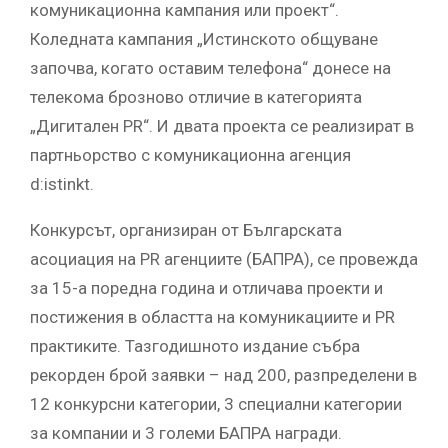
комуникационна кампания или проект“.
Коледната кампания „Истинското общуване
започва, когато оставим телефона“ донесе на
телекома брозново отличие в категорията
„Дигитален PR“. И двата проекта се реализират в
партньорство с комуникационна агенция
d:istinkt.
Конкурсът, организиран от Българската
асоциация на PR агенциите (БАПРА), се провежда
за 15-а поредна година и отличава проекти и
постижения в областта на комуникациите и PR
практиките. Тазгодишното издание събра
рекорден брой заявки – над 200, разпределени в
12 конкурсни категории, 3 специални категории
за компании и 3 големи БАПРА награди.