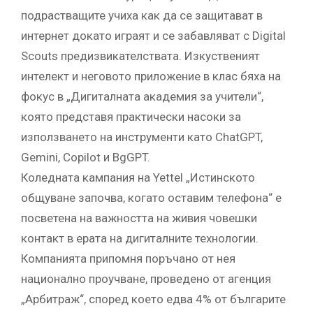
подрастващите учиха как да се защитават в
интернет докато играят и се забавляват с Digital
Scouts предизвикателствата. Изкуственият
интелект и неговото приложение в клас бяха на
фокус в „Дигиталната академия за учители“,
която представя практически насоки за
използването на инструменти като ChatGPT,
Gemini, Copilot и BgGPT.
Коледната кампания на Yettel „Истинското
общуване започва, когато оставим телефона“ e
посветена на важността на живия човешки
контакт в ерата на дигиталните технологии.
Компанията припомня поръчано от нея
национално проучване, проведено от агенция
„Арбитраж“, според което едва 4% от българите