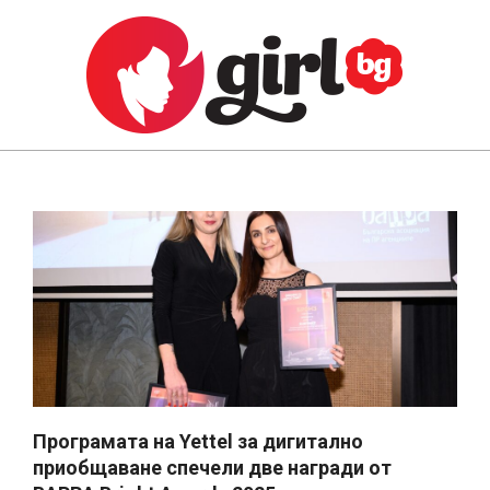
Skip
to
content
GIRL.BG
Primary
Navigation
Menu
Програмата на Yettel за дигитално
приобщаване спечели две награди от