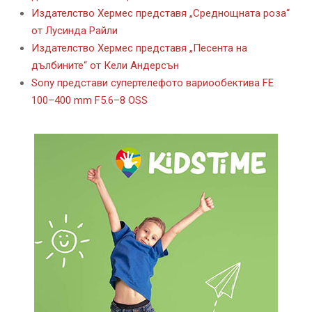
Издателство Хермес представя „Среднощната роза“
от Лусинда Райли
Издателство Хермес представя „Песента на
дълбините“ от Кели Андерсън
Sony представи супертелефото вариообектива FE
100–400 mm F5.6–8 OSS