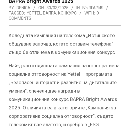
BAPRA Bright Awards 2025
BY:
DENICA
ON:
30/03/2025
IN:
БЪЛГАРИЯ
TAGGED:
YETTEL
,
БАПРА
,
КОНКУРС
WITH:
0
COMMENTS
Коледната кампания на телекома „Истинското
общуване започва, когато оставим телефона“
също бе отличена в комуникационния конкурс
Най-дългогодишната кампания за корпоративна
социална отговорност на Yettel – програмата
„Безопасен интернет и развитие на дигиталните
умения“, спечели две награди в
комуникационния конкурс BAPRA Bright Awards
2025. Отличията са в категориите „Кампания за
корпоративна социална отговорност“, където
телекомът взе златото, и сребро в „ESG