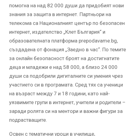
помогна на над 82 000 души да придобият нови
знания за защита в интернет. Партньори на
телекома са Националният център по безопасен
интернет, издателство „Клет България“ и
образователната платформа prepodavame.bg,
създадена от фонация „Заедно в час“. По темите
за онлайн безопасност броят на достигнатите
деца и младежи е над 58 000, а близо 24 000
души са подобрили дигиталните си умения чрез
участието си в програмата. Сред тях са ученици
на възраст между 7 и 18 години, като най-
уязвимите групи в интернет, учители и родители –
заради ролята си на ментори и важни фигури за
подрастващите.
Освен с тематични уроци в училище,