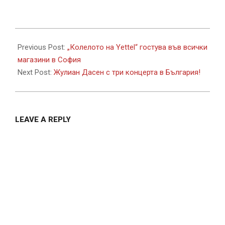
2025-
03-
Previous Post:
„Колелото на Yettel“ гостува във всички
30
магазини в София
Next Post:
Жулиан Дасен с три концерта в България!
LEAVE A REPLY