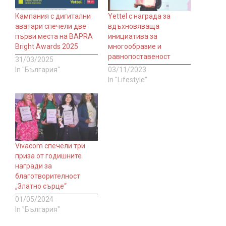
Кампания с дигитални
Yettel с награда за
аватари спечели две
вдъхновяваща
първи места на BAPRA
инициатива за
Bright Awards 2025
многообразие и
равнопоставеност
31/03/2025
In "България"
03/11/2023
In "Lifestyle"
Vivacom спечели три
приза от годишните
награди за
благотворителност
„Златно сърце“
01/05/2024
In "България"