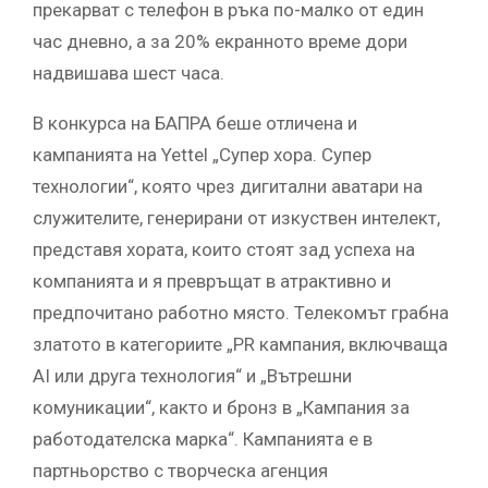
прекарват с телефон в ръка по-малко от един
час дневно, а за 20% екранното време дори
надвишава шест часа.
В конкурса на БАПРА беше отличена и
кампанията на Yettel „Супер хора. Супер
технологии“, която чрез дигитални аватари на
служителите, генерирани от изкуствен интелект,
представя хората, които стоят зад успеха на
компанията и я превръщат в атрактивно и
предпочитано работно място. Телекомът грабна
златото в категориите „PR кампания, включваща
AI или друга технология“ и „Вътрешни
комуникации“, както и бронз в „Кампания за
работодателска марка“. Кампанията е в
партньорство с творческа агенция