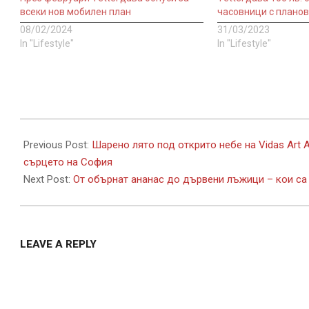
всеки нов мобилен план
часовници с планове
08/02/2024
31/03/2023
In "Lifestyle"
In "Lifestyle"
2025-
06-
Previous Post:
Шарено лято под открито небе на Vidas Art 
09
сърцето на София
Next Post:
От обърнат ананас до дървени лъжици – кои са 
LEAVE A REPLY