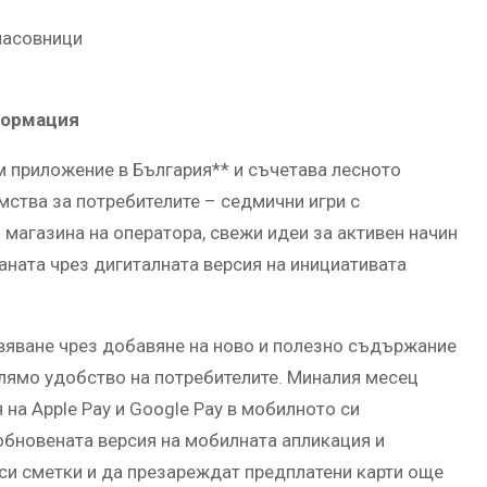
тчасовници
формация
м приложение в България** и съчетава лесното
мства за потребителите – седмични игри с
 магазина на оператора, свежи идеи за активен начин
аната чрез дигиталната версия на инициативата
вяване чрез добавяне на ново и полезно съдържание
олямо удобство на потребителите. Миналия месец
я на Apple Pay и Google Pay в мобилното си
обновената версия на мобилната апликация и
си сметки и да презареждат предплатени карти още