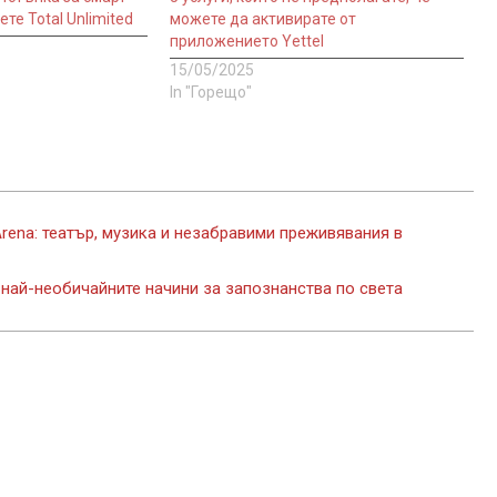
те Total Unlimited
можете да активирате от
приложението Yettel
15/05/2025
In "Горещо"
Arena: театър, музика и незабравими преживявания в
най-необичайните начини за запознанства по света