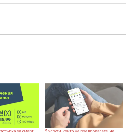
 отстъпка за смарт
5 услуги, които не предполагате, че