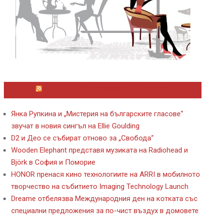
ЛАЙФСТАЙЛ НОВИНИ ОТ KAFENE.BG
Янка Рупкина и „Мистерия на българските гласове“
звучат в новия сингъл на Ellie Goulding
D2 и Део се събират отново за „Свобода“
Wooden Elephant представя музиката на Radiohead и
Björk в София и Поморие
HONOR пренася кино технологиите на ARRI в мобилното
творчество на събитието Imaging Technology Launch
Dreame отбелязва Международния ден на котката със
специални предложения за по-чист въздух в домовете