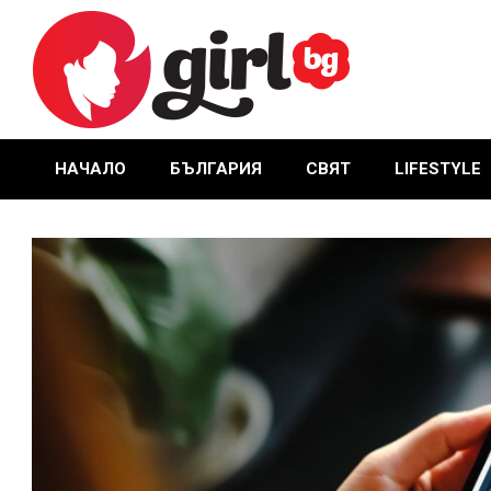
Skip
to
content
GIRL.BG
НАЧАЛО
БЪЛГАРИЯ
СВЯТ
LIFESTYLE
Primary
Navigation
Menu