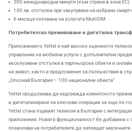
300 международни минути (към страни в зона ЕС)
100 лв. отстъпка при закупуване на избрани смар
6 месеца ползване на услугата MultiSIM.
Потребителско преживяване и дигитална транс
Приложението Yettel е най-високо оцененото телеко
управление на мобилни услуги с допълнителни преди
ексклузивни отстъпки в партньорски обекти и онлайн
на живот, както и предложения за пътешествия в стр
„Опознай България – 100 национални обекта“.
Yettel продължава да надгражда клиентското прежи
и дигитализиране на ключови операции за още по-г
Yettel стана първият телеком в България с интеграци
приложение. Новата функционалност бе добавена с 
позволява на потребителите да заплащат месечните 