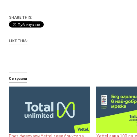
SHARE THIS:
LIKE THIS:
Свързани
През февруари Yettel дава бонуси за
Yettel дава 100 лв.