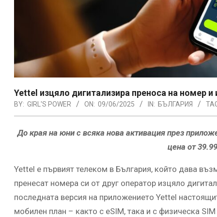
Yettel изцяло дигитализира преноса на номер и
BY:
GIRL'S POWER
ON:
09/06/2025
IN:
БЪЛГАРИЯ
TA
До края на юни с всяка нова активация през приложен
цена от 39.9
Yettel е първият телеком в България, който дава въ
пренесат номера си от друг оператор изцяло дигитал
последната версия на приложението Yettel настоящи
мобилен план – както с eSIM, така и с физическа SIM