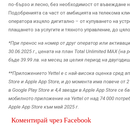
по-бързо и лесно, без необходимост от въвеждане на
Подобренията са част от амбицията на телекома кл
оператора изцяло дигитално – от купуването на устр
плащането за услугите и тяхното управление, до цял
*При пренос на номер от друг оператор или активаци
30.06.2025 г., цената на план Total Unlimited MAX (на
бъде 39.99 лв. на месец за целия период на двугоди
**Приложението Yettel е с най-висока оценка сред ап
Store и Apple App Store, и до момента има повече от 
в Google Play Store и 4,4 звезди в Apple App Store с
мобилното приложение на Yettel от над 74 000 потреб
Apple App Store към май 2025 г.
Коментирай чрез Facebook