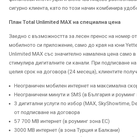
сигурно клиента, като по този начин комбинира удоб
План Total Unlimited MAX на специална цена
Заедно с възможността за лесен пренос на номер от
мобилното си приложение, само до края на юни Yette
Unlimited MAX със значително намалена цена само в 
стимулира дигиталните си канали. При подписване на
целия срок на договора (24 месеца), клиентите получ
Неограничен мобилен интернет на максимална скор
Неограничени минути и SMS (в България и роуминг 
3 дигитални услуги по избор (MAX, SkyShowtime, Dee
от подписване на договора
57 700 MB интернет (в роуминг зона ЕС)
3000 MB интернет (в зона Турция и Балкани)