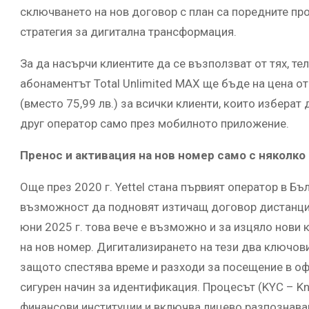
сключването на нов договор с план са поредните проц
стратегия за дигитална трансформация.
За да насърчи клиентите да се възползват от тях, т
абонаментът Total Unlimited MAX ще бъде на цена от
(вместо 75,99 лв.) за всички клиенти, които изберат
друг оператор само през мобилното приложение.
Пренос и активация на нов номер само с няколко
Още през 2020 г. Yettel стана първият оператор в Б
възможност да подновят изтичащ договор дистанцио
юни 2025 г. това вече е възможно и за изцяло нови 
на нов номер. Дигитализирането на тези два ключов
защото спестява време и разходи за посещение в оф
сигурен начин за идентификация. Процесът (KYC – Kn
финансови институции и включва лицево разпознаван