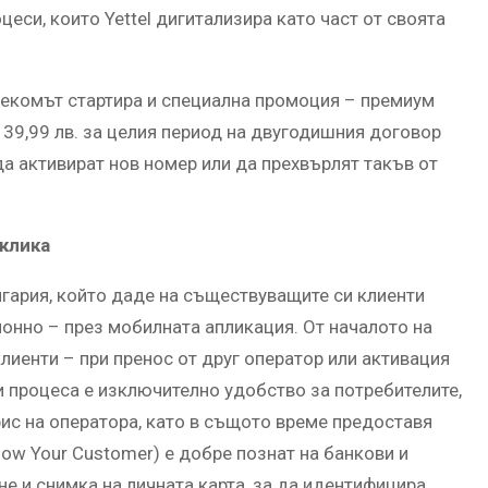
еси, които Yettel дигитализира като част от своята
елекомът стартира и специална промоция – премиум
 39,99 лв. за целия период на двугодишния договор
 да активират нов номер или да прехвърлят такъв от
 клика
ългария, който даде на съществуващите си клиенти
нно – през мобилната апликация. От началото на
клиенти – при пренос от друг оператор или активация
и процеса е изключително удобство за потребителите,
ис на оператора, като в същото време предоставя
ow Your Customer) е добре познат на банкови и
е и снимка на личната карта, за да идентифицира