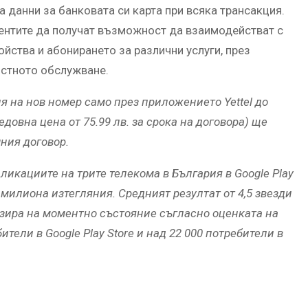
 данни за банковата си карта при всяка трансакция.
иентите да получат възможност да взаимодействат с
ойства и абонирането за различни услуги, през
остното обслужване.
я на нов номер само през приложението Yettel до
 редовна цена от 75.99 лв. за срока на договора) ще
шния договор.
ликациите на трите телекома в България в Google Play
2 милиона изтегляния. Средният резултат от 4,5 звезди
е базира на моментно състояние съгласно оценката на
ители в Google Play Store и над 22 000 потребители в