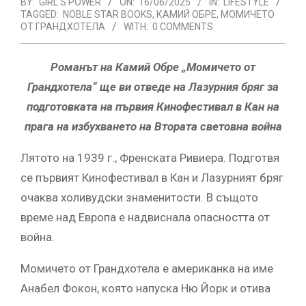
BY:
GIRL'S POWER
ON:
16/06/2025
IN:
LIFESTYLE
TAGGED:
NOBLE STAR BOOKS
,
КАМИЙ ОБРЕ
,
МОМИЧЕТО
ОТ ГРАНДХОТЕЛА
WITH:
0 COMMENTS
Романът на Камий Обре „Момичето от
Грандхотела“ ще ви отведе на Лазурния бряг за
подготовката на първия Кинофестивал в Кан на
прага на избухването на Втората световна война
Лятото на 1939 г., Френската Ривиера. Подготвя
се първият Кинофестивал в Кан и Лазурният бряг
очаква холивудски знаменитости. В същото
време над Европа е надвиснала опасността от
война.
Момичето от Грандхотела е американка на име
Анабел Фокон, която напуска Ню Йорк и отива