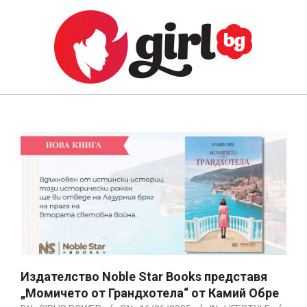
Skip
to
content
GIRL.BG
Primary
Navigation
Menu
Издателство Noble Star Books представя
„Момичето от Грандхотела“ от Камий Обре