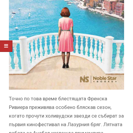
Точно по това време блестящата Френска
Ривиера преживява особено бляскав сезон,
когато прочути холивудски звезди се събират за
първия кинофестивал на Лазурния бряг. Лятната