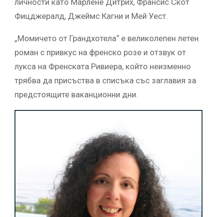
личности като Марлене Дитрих, Франсис Скот
Фицджералд, Джеймс Кагни и Мей Уест.
„Момичето от Грандхотела“ е великолепен летен
роман с привкус на френско розе и отзвук от
лукса на Френската Ривиера, който неизменно
трябва да присъства в списъка със заглавия за
предстоящите ваканционни дни.