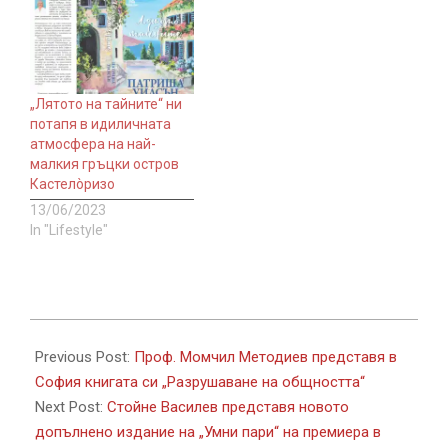
„Лятото на тайните“ ни
потапя в идиличната
атмосфера на най-
малкия гръцки остров
Кастелòризо
13/06/2023
In "Lifestyle"
2025-
06-
Previous Post:
Проф. Момчил Методиев представя в
16
София книгата си „Разрушаване на общността“
Next Post:
Стойне Василев представя новото
допълнено издание на „Умни пари“ на премиера в