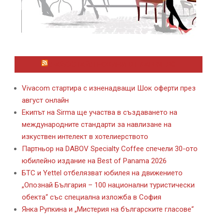
ЛАЙФСТАЙЛ НОВИНИ ОТ KAFENE.BG
Vivacom стартира с изненадващи Шок оферти през
август онлайн
Екипът на Sirma ще участва в създаването на
международните стандарти за навлизане на
изкуствен интелект в хотелиерството
Партньор на DABOV Specialty Coffee спечели 30-ото
юбилейно издание на Best of Panama 2026
БТС и Yettel отбелязват юбилея на движението
„Опознай България – 100 национални туристически
обекта“ със специална изложба в София
Янка Рупкина и „Мистерия на българските гласове“