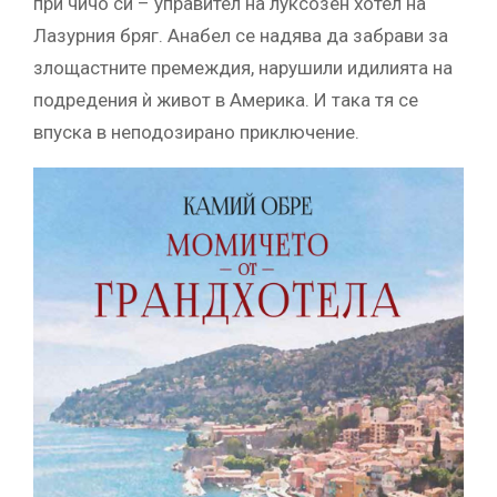
при чичо си – управител на луксозен хотел на
Лазурния бряг. Анабел се надява да забрави за
злощастните премеждия, нарушили идилията на
подредения ѝ живот в Америка. И така тя се
впуска в неподозирано приключение.