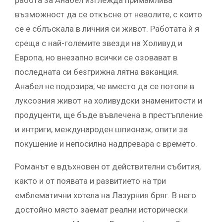
работа за Анабел изглежда примамлива
възможност да се откъсне от неволите, с които
се е сблъскала в личния си живот. Работата ѝ я
среща с най-големите звезди на Холивуд и
Европа, но внезапно всички се озовават в
последната си безгрижна лятна ваканция.
Анабел не подозира, че вместо да се потопи в
луксозния живот на холивудски знаменитости и
продуценти, ще бъде въвлечена в престъпление
и интриги, международен шпионаж, опити за
покушение и непосилна надпревара с времето.
Романът е вдъхновен от действителни събития,
както и от появата и развитието на три
емблематични хотела на Лазурния бряг. В него
достойно място заемат реални исторически