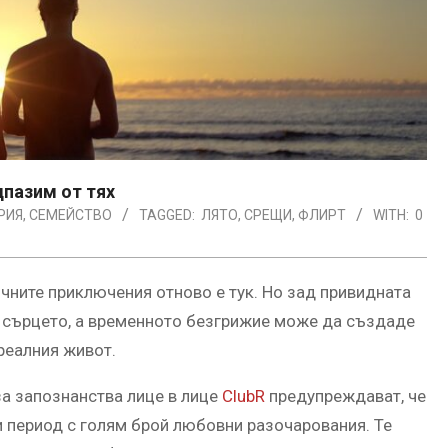
дпазим от тях
РИЯ
,
СЕМЕЙСТВО
TAGGED:
ЛЯТО
,
СРЕЩИ
,
ФЛИРТ
WITH:
0
ичните приключения отново е тук. Но зад привидната
за сърцето, а временното безгрижие може да създаде
реалния живот.
а запознанства лице в лице
ClubR
предупреждават, че
и период с голям брой любовни разочарования. Те