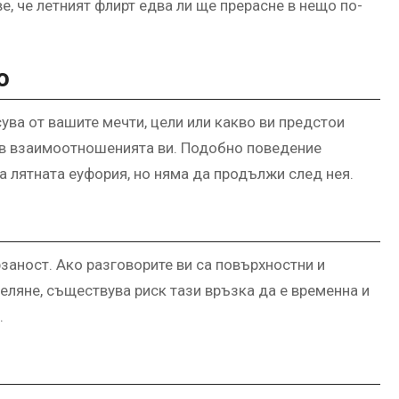
е, че летният флирт едва ли ще прерасне в нещо по-
о
есува от вашите мечти, цели или какво ви предстои
във взаимоотношенията ви. Подобно поведение
а лятната еуфория, но няма да продължи след нея.
аност. Ако разговорите ви са повърхностни и
еляне, съществува риск тази връзка да е временна и
.