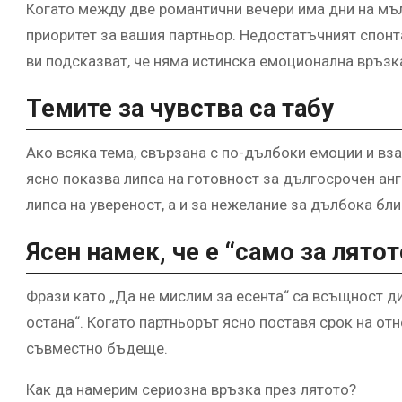
Когато между две романтични вечери има дни на мълч
приоритет за вашия партньор. Недостатъчният спонт
ви подсказват, че няма истинска емоционална връзк
Темите за чувства са табу
Ако всяка тема, свързана с по-дълбоки емоции и вза
ясно показва липса на готовност за дългосрочен анг
липса на увереност, а и за нежелание за дълбока бли
Ясен намек, че е “само за лятот
Фрази като „Да не мислим за есента“ са всъщност д
остана“. Когато партньорът ясно поставя срок на от
съвместно бъдеще.
Как да намерим сериозна връзка през лятото?