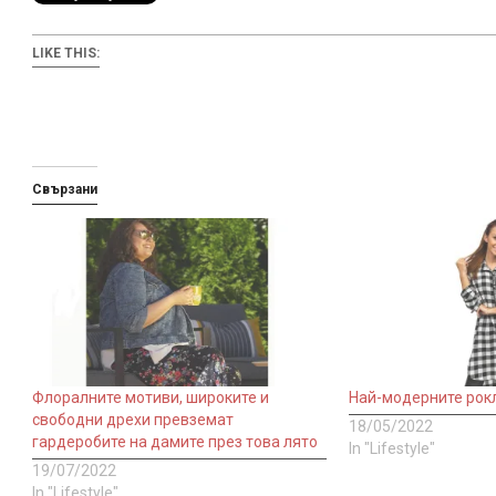
LIKE THIS:
Свързани
Флоралните мотиви, широките и
Най-модерните рокл
свободни дрехи превземат
18/05/2022
гардеробите на дамите през това лято
In "Lifestyle"
19/07/2022
In "Lifestyle"