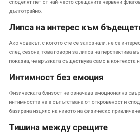
споделят пет от най-често срещаните червени флагов
дълготрайно.
Липса на интерес към бъдещет
Ако човекът, с когото сте се запознали, не се интер
след сезона, това говори за липса на перспектива 
показва, че връзката съществува само в контекста н
Интимност без емоция
Физическата близост не означава емоционална свърз
интимността не е съпътствана от откровеност и спод
базирана изцяло на нивото на физическо привличане
Тишина между срещите