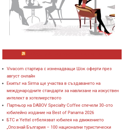
ЛАЙФСТАЙЛ НОВИНИ ОТ KAFENE.BG
Vivacom стартира с изненадващи Шок оферти през
август онлайн
Екипът на Sirma ще участва в създаването на
международните стандарти за навлизане на изкуствен
интелект в хотелиерството
Партньор на DABOV Specialty Coffee спечели 30-ото
юбилейно издание на Best of Panama 2026
БТС и Yettel отбелязват юбилея на движението
„Опознай България – 100 национални туристически