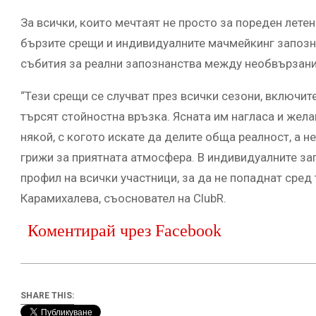
За всички, които мечтаят не просто за пореден летен
бързите срещи и индивидуалните мачмейкинг запоз
събития за реални запознанства между необвързани
“Тези срещи се случват през всички сезони, включите
търсят стойностна връзка. Ясната им нагласа и жел
някой, с когото искате да делите обща реалност, а 
грижи за приятната атмосфера. В индивидуалните за
профил на всички участници, за да не попаднат сред
Карамихалева, съосновател на ClubR.
Коментирай чрез Facebook
SHARE THIS: