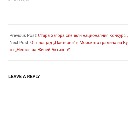
2025-
07-
Previous Post:
Стара Загора спечели националния конкурс 
15
Next Post:
От площад „Пантеона“ в Морската градина на Бу
от „Нестле за Живей Активно!“
LEAVE A REPLY