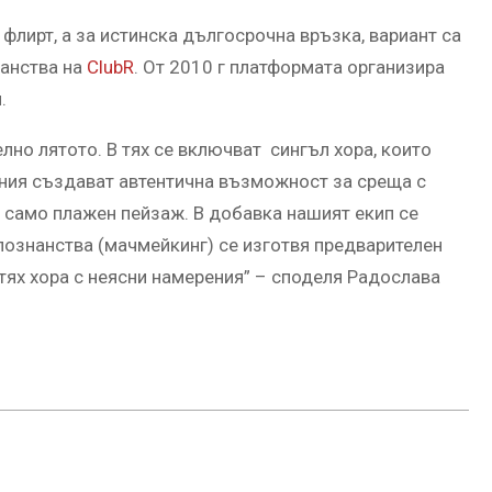
 флирт, а за истинска дългосрочна връзка, вариант са
нанства на
ClubR
. От 2010 г платформата организира
.
лно лятото. В тях се включват сингъл хора, които
ания създават автентична възможност за среща с
не само плажен пейзаж. В добавка нашият екип се
познанства (мачмейкинг) се изготвя предварителен
 тях хора с неясни намерения” – споделя Радослава