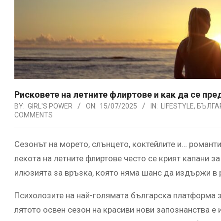
Рисковете на летните флиртове и как да се пре
BY:
GIRL'S POWER
ON:
15/07/2025
IN:
LIFESTYLE
,
БЪЛГА
COMMENTS
Сезонът на морето, слънцето, коктейлите и… романт
лекота на летните флиртове често се крият капани 
илюзията за връзка, която няма шанс да издържи в 
Психолозите на най-голямата българска платформа з
лятото освен сезон на красиви нови запознанства е 