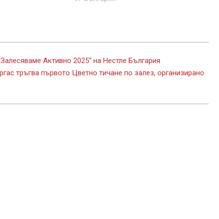
„Залесяваме Активно 2025“ на Нестле България
ргас тръгва първото Цветно тичане по залез, организирано