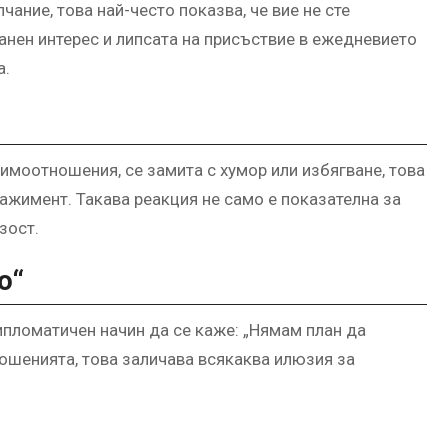
ание, това най-често показва, че вие не сте
анен интерес и липсата на присъствие в ежедневието
а.
имоотношения, се замита с хумор или избягване, това
ажимент. Такава реакция не само е показателна за
зост.
о“
ипломатичен начин да се каже: „Нямам план да
ношенията, това заличава всякаква илюзия за