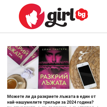
Skip
to
content
GIRL.BG
Primary
Navigation
Menu
Можете ли да разкриете лъжата в един от
най-нашумелите трилъри за 2024 година?