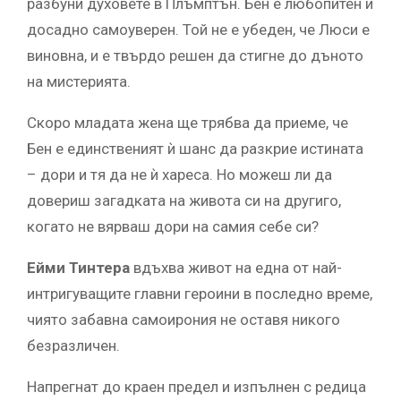
разбуни духовете в Плъмптън. Бен е любопитен и
досадно самоуверен. Той не е убеден, че Люси е
виновна, и е твърдо решен да стигне до дъното
на мистерията.
Скоро младата жена ще трябва да приеме, че
Бен е единственият ѝ шанс да разкрие истината
– дори и тя да не ѝ хареса. Но можеш ли да
довериш загадката на живота си на другиго,
когато не вярваш дори на самия себе си?
Ейми Тинтера
вдъхва живот на една от най-
интригуващите главни героини в последно време,
чиято забавна самоирония не оставя никого
безразличен.
Напрегнат до краен предел и изпълнен с редица