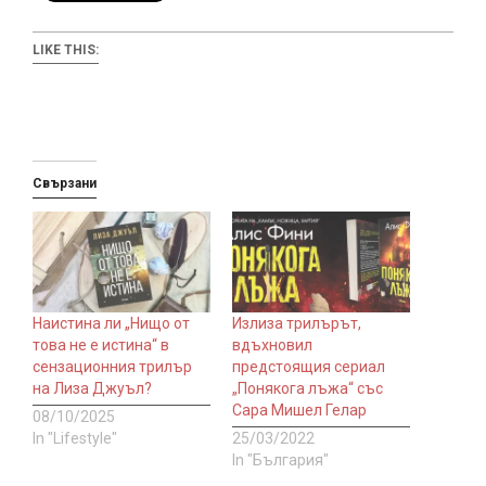
LIKE THIS:
Свързани
Наистина ли „Нищо от
Излиза трилърът,
това не е истина“ в
вдъхновил
сензационния трилър
предстоящия сериал
на Лиза Джуъл?
„Понякога лъжа“ със
Сара Мишел Гелар
08/10/2025
In "Lifestyle"
25/03/2022
In "България"