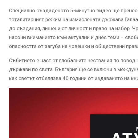
Специално създаденото 5-минутно видео ще пренесе
тоталитарният режим на измислената държава Галаад
до създания, лишени от личност и право на избор. Ч
насочи вниманието към актуални и днес теми – своб
опасността от загуба на човешки и обществени прав
Събитието е част от глобалните чествания по повод
държави по света. България ще се включи в междун
как светът отбелязва 40 години от издаването на кн