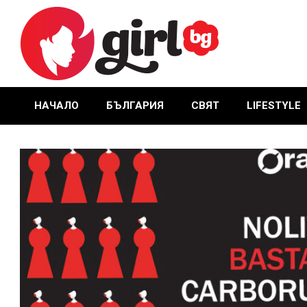
Skip
to
content
GIRL.BG
НАЧАЛО
БЪЛГАРИЯ
СВЯТ
LIFESTYLE
Primary
Navigation
Menu