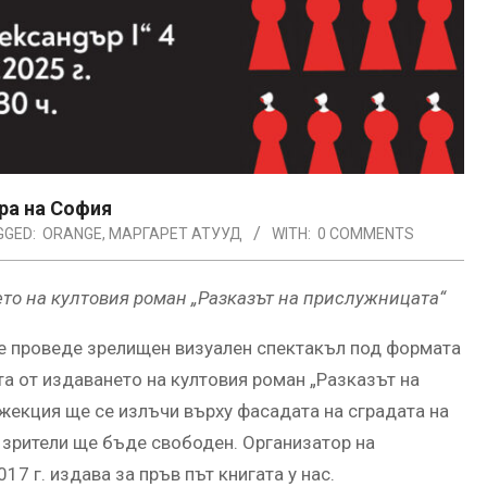
ъра на София
GGED:
ORANGE
,
МАРГАРЕТ АТУУД
WITH:
0 COMMENTS
то на култовия роман „Разказът на прислужницата“
 се проведе зрелищен визуален спектакъл под формата
а от издаването на култовия роман „Разказът на
жекция ще се излъчи върху фасадата на сградата на
и зрители ще бъде свободен. Организатор на
17 г. издава за пръв път книгата у нас.