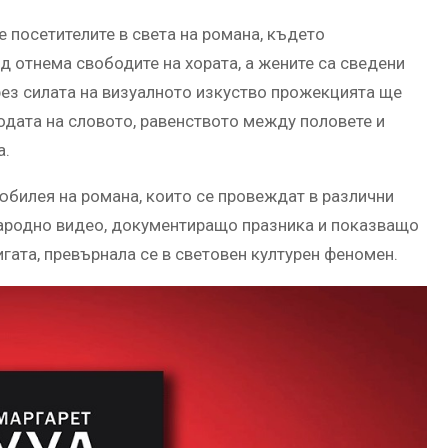
 посетителите в света на романа, където
 отнема свободите на хората, а жените са сведени
рез силата на визуалното изкуство прожекцията ще
одата на словото, равенството между половете и
а.
 юбилея на романа, които се провеждат в различни
ародно видео, документиращо празника и показващо
игата, превърнала се в световен културен феномен.