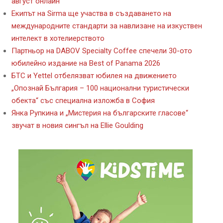
август онлайн
Екипът на Sirma ще участва в създаването на
международните стандарти за навлизане на изкуствен
интелект в хотелиерството
Партньор на DABOV Specialty Coffee спечели 30-ото
юбилейно издание на Best of Panama 2026
БТС и Yettel отбелязват юбилея на движението
„Опознай България – 100 национални туристически
обекта“ със специална изложба в София
Янка Рупкина и „Мистерия на българските гласове“
звучат в новия сингъл на Ellie Goulding