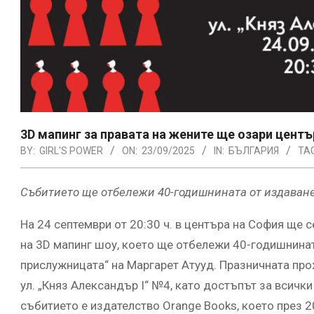
3D мапинг за правата на жените ще озари цент
BY:
GIRL'S POWER
ON:
23/09/2025
IN:
БЪЛГАРИЯ
TA
Събитието ще отбележи 40-годишнината от издаване
На 24 септември от 20:30 ч. в центъра на София ще
на 3D мапинг шоу, което ще отбележи 40-годишнинат
прислужницата“ на Маргарет Атууд. Празничната про
ул. „Княз Александър I“ №4, като достъпът за всичк
събитието е издателство Orange Books, което през 20