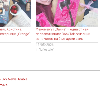
вя „Христина.
Феноменът „Зайче“ – една от най-
нижарници „Orange“
провокативните BookTok сензации –
вече четем на български език
13/05/2026
In "Lifestyle"
 Sky News Arabia
атика