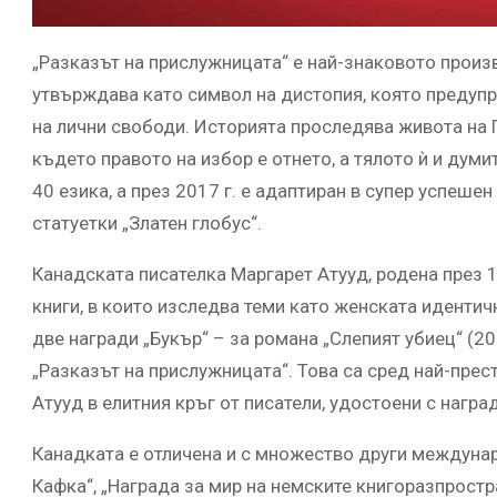
„Разказът на прислужницата“ е най-знаковото произ
утвърждава като символ на дистопия, която предупр
на лични свободи. Историята проследява живота на 
където правото на избор е отнето, а тялото ѝ и думи
40 езика, а през 2017 г. е адаптиран в супер успешен
статуетки „Златен глобус“.
Канадската писателка Маргарет Атууд, родена през 19
книги, в които изследва теми като женската идентичн
две награди „Букър“ – за романа „Слепият убиец“ (200
„Разказът на прислужницата“. Това са сред най-прес
Атууд в елитния кръг от писатели, удостоени с награ
Канадката е отличена и с множество други междунар
Кафка“, „Награда за мир на немските книгоразпростр