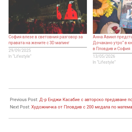
София влезе в световния разговор за
Анна Авиил предста
правата на жените с 3D мапинг
Дочакано утро“ в к
в Пловдив и София
29/09/2025
In "Lifestyle"
13/05/2026
In "Lifestyle"
2025-
09-
Previous Post:
Д-р Енджи Касабие с авторско предаване по
23
Next Post:
Художничка от Пловдив с 200 медала по матем