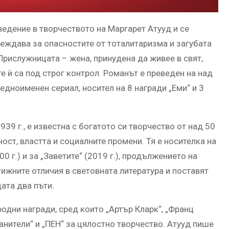
ведение в творчеството на Маргарет Атууд и се
еждава за опасностите от тоталитаризма и загубата
Прислужницата – жена, принудена да живее в свят,
те ѝ са под строг контрол. Романът е преведен на над
 едноименен сериал, носител на 8 награди „Еми“ и 3
39 г., е известна с богатото си творчество от над 50
ост, властта и социалните промени. Тя е носителка на
0 г.) и за „Заветите“ (2019 г.), продължението на
тижните отличия в световната литература и поставят
дата два пъти.
одни награди, сред които „Артър Кларк“, „Франц
анители“ и „ПЕН“ за цялостно творчество. Атууд пише