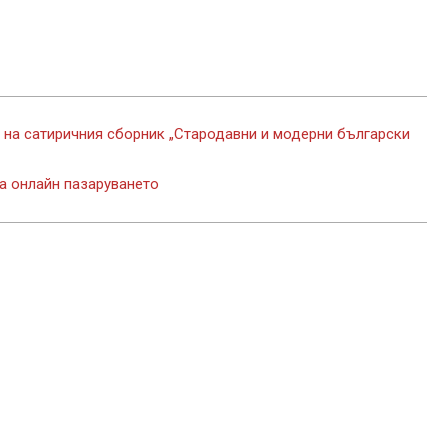
 на сатиричния сборник „Стародавни и модерни български
а онлайн пазаруването