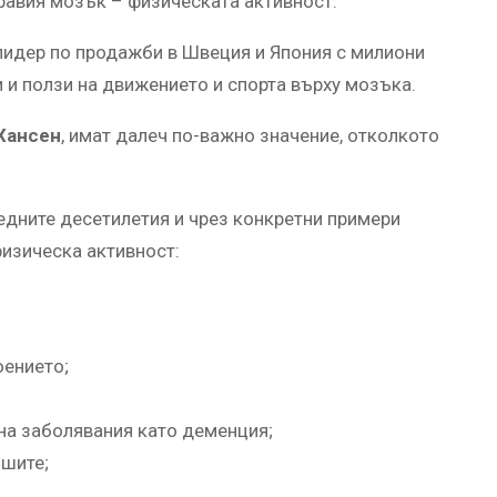
дравия мозък – физическата активност.
 лидер по продажби в Швеция и Япония с милиони
и и ползи на движението и спорта върху мозъка.
Хансен
, имат далеч по-важно значение, отколкото
ледните десетилетия и чрез конкретни примери
изическа активност:
оението;
на заболявания като деменция;
ошите;