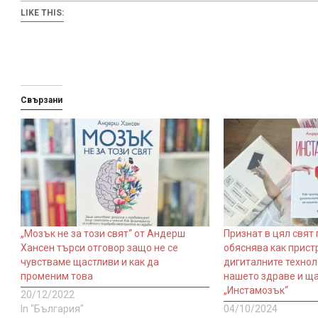
LIKE THIS:
Свързани
„Мозък не за този свят“ от Андерш
Признат в цял свят
Хансен търси отговор защо не се
обяснява как прист
чувстваме щастливи и как да
дигиталните технол
променим това
нашето здраве и ща
„Инстамозък“
20/12/2022
In "България"
04/10/2024