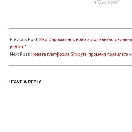
In "България"
2026-
02-
Previous Post:
Иво Сиромахов с ново и допълнено издание
02
работи“
Next Post:
Новата платформа Shopytel променя правилата н
LEAVE A REPLY