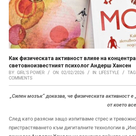
Как физическата активност влияе на концентра
световноизвестният психолог Андерш Хансен
BY:
GIRL'S POWER
ON:
02/02/2026
IN:
LIFESTYLE
TAG
COMMENTS
„Силен мозък“
доказва, че физическата активност е 
от което вс
След като разясни защо изпитваме стрес и тревожнос
пристрастяването към дигиталните технологии в „Ин