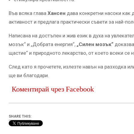
Във всяка глава
Хансен
дава конкретни насоки как 
активност и предлага практически съвети за най-по
Написана на достъпен и жив език в духа на увлекате
мозък“ и „Добрата енергия“,
„Силен мозък“
доказва,
щастие“ и природното лекарство, от което всеки се 
След като я прочетете, излезте навън на разходка и
ще ви благодари.
Коментирай чрез Facebook
SHARE THIS: