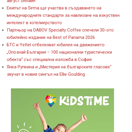
август онлайн
Екипът на Sirma ще участва в създаването на
международните стандарти за навлизане на изкуствен
интелект в хотелиерството
Партньор на DABOV Specialty Coffee спечели 30-ото
юбилейно издание на Best of Panama 2026
БТС и Yettel отбелязват юбилея на движението
„Опознай България – 100 национални туристически
обекта“ със специална изложба в София
Янка Рупкина и „Мистерия на българските гласове“
звучат в новия сингъл на Ellie Goulding