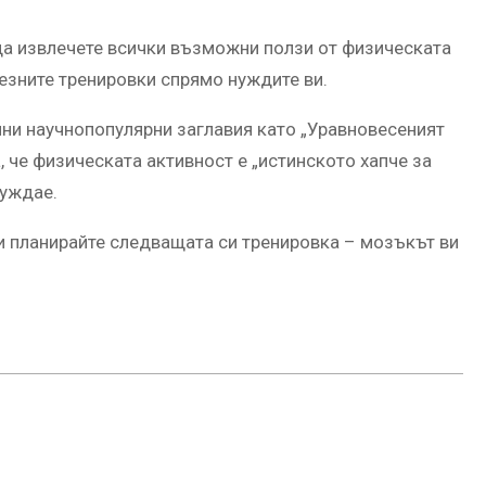
да извлечете всички възможни ползи от физическата
лезните тренировки спрямо нуждите ви.
лни научнопопулярни заглавия като „Уравновесеният
 че физическата активност е „истинското хапче за
нуждае.
ли планирайте следващата си тренировка – мозъкът ви