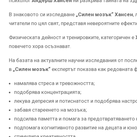
психолог
Андерш Хансен
ни разкрива тайната на з
В знаковото си изследване
„Силен мозък“
Хансен
,
читатели по цял свят, представя невероятните ефект
Физическата дейност и тренировките, категоричен е
повечето хора осъзнават.
На базата на актуалните научни изследвания от пос
в
„Силен мозък“
експертът показва как редовната ф
намалява стреса и тревожността;
подобрява концентрацията;
лекува депресия и потиснатост и подобрява настр
забавя стареенето на мозъка;
подсилва паметта и помага за предотвратяването 
подпомага когнитивното развитие на децата и юн
стимулира креативността.