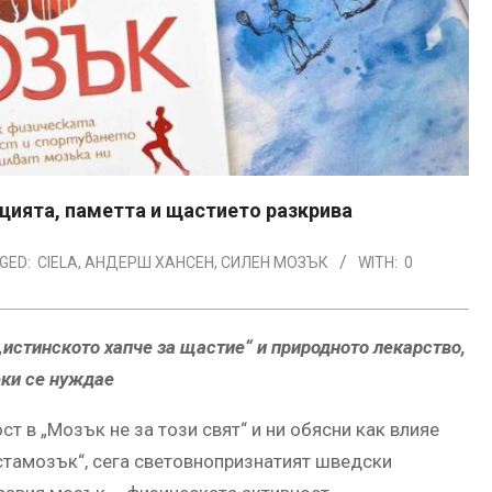
цията, паметта и щастието разкрива
GED:
CIELA
,
АНДЕРШ ХАНСЕН
,
СИЛЕН МОЗЪК
WITH:
0
„истинското хапче за щастие“ и природното лекарство,
еки се нуждае
т в „Мозък не за този свят“ и ни обясни как влияе
стамозък“, сега световнопризнатият шведски