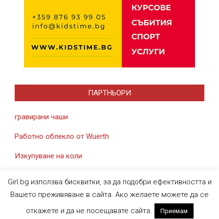
ПАРТНЬОРИ
гравирани чаши
Работно облекло от Wuerth
Изкупуване на коли
Girl.bg използва бисквитки, за да подобри ефективността и
Вашето преживяване в сайта. Ако желаете можете да се
откажете и да не посещавате сайта.
Приемам
Designed using
Magazine News Byte
. Powered by
WordPress
.