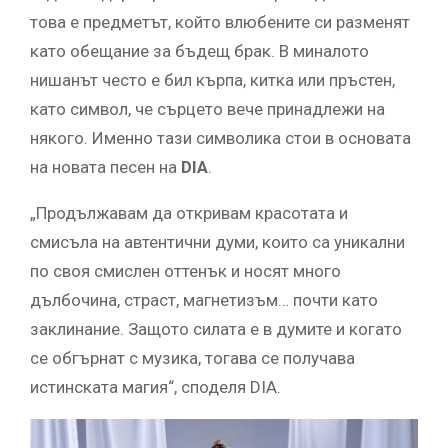
това е предметът, който влюбените си разменят
като обещание за бъдещ брак. В миналото
нишанът често е бил кърпа, китка или пръстен,
като символ, че сърцето вече принадлежи на
някого. Именно тази символика стои в основата
на новата песен на
DIA
.
„Продължавам да откривам красотата и
смисъла на автентични думи, които са уникални
по своя смислен оттенък и носят много
дълбочина, страст, магнетизъм… почти като
заклинание. Защото силата е в думите и когато
се обгърнат с музика, тогава се получава
истинската магия“, споделя DIA.