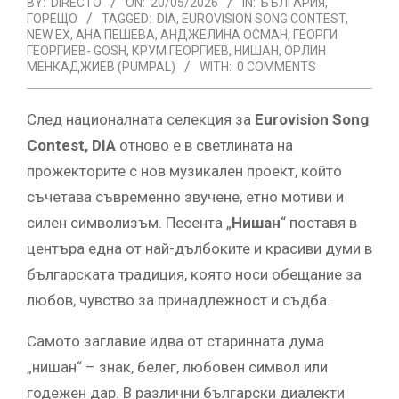
BY:
DIRECTO
ON:
20/05/2026
IN:
БЪЛГАРИЯ
,
ГОРЕЩО
TAGGED:
DIA
,
EUROVISION SONG CONTEST
,
NEW EX
,
АНА ПЕШЕВА
,
АНДЖЕЛИНА ОСМАН
,
ГЕОРГИ
ГЕОРГИЕВ- GOSH
,
КРУМ ГЕОРГИЕВ
,
НИШАН
,
ОРЛИН
МЕНКАДЖИЕВ (PUMPAL)
WITH:
0 COMMENTS
След националната селекция за
Eurovision Song
Contest, DIA
отново е в светлината на
прожекторите с нов музикален проект, който
съчетава съвременно звучене, етно мотиви и
силен символизъм. Песента „
Нишан
“ поставя в
центъра една от най-дълбоките и красиви думи в
българската традиция, която носи обещание за
любов, чувство за принадлежност и съдба.
Самото заглавие идва от старинната дума
„нишан“ – знак, белег, любовен символ или
годежен дар. В различни български диалекти