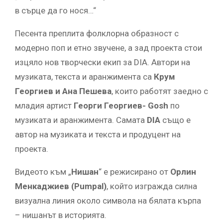
в сърце да го нося…“
Песента преплита фолклорна образност с
модерно поп и етно звучене, а зад проекта стои
изцяло нов творчески екип за DIA. Автори на
музиката, текста и аранжимента са
Крум
Георгиев и Ана Пешева
, които работят заедно с
младия артист
Георги Георгиев-
Gosh
по
музиката и аранжимента. Самата
DIA
също е
автор на музиката и текста и продуцент на
проекта.
Видеото към „
Нишан
“ е режисирано от
Орлин
Менкаджиев
(
Pumpal
)
, който изгражда силна
визуална линия около символа на бялата кърпа
– нишанът в историята.