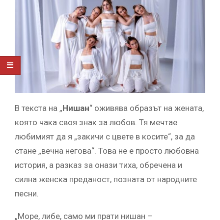
В текста на „
Нишан
“ оживява образът на жената,
която чака своя знак за любов. Тя мечтае
любимият да я „закичи с цвете в косите“, за да
стане „вечна негова“. Това не е просто любовна
история, а разказ за онази тиха, обречена и
силна женска преданост, позната от народните
песни.
„Море, либе, само ми прати нишан –