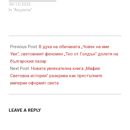
30/12/2025
In "Акценти"
2026-
05-
Previous Post:
В духа на обичаната „Човек на име
20
Уве“, световният феномен „Тео от Голдън“ долетя на
българския пазар
Next Post:
Новата увлекателна книга „Мафия.
Световна история“ разкрива как престъпните
империи оформят света
LEAVE A REPLY