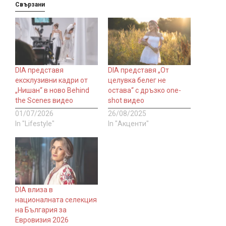
Свързани
DIA представя
DIA представя „От
ексклузивни кадри от
целувка белег не
„Нишан“ в ново Behind
остава“ с дръзко one-
the Scenes видео
shot видео
01/07/2026
26/08/2025
In "Lifestyle"
In "Акценти"
DIA влиза в
националната селекция
на България за
Евровизия 2026