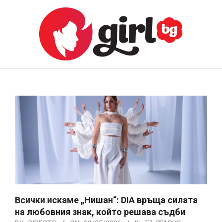
Skip
to
content
GIRL.BG
Primary
Navigation
Menu
Всички искаме „Нишан“: DIA връща силата
на любовния знак, който решава съдби