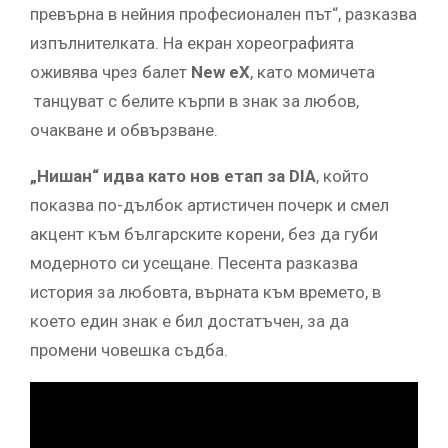
превърна в нейния професионален път“, разказва
изпълнителката. На екран хореографията
оживява чрез балет
New eX
, като момичета
танцуват с белите кърпи в знак за любов,
очакване и обвързване.
„Нишан“ идва като нов етап за DIA
, който
показва по-дълбок артистичен почерк и смел
акцент към българските корени, без да губи
модерното си усещане. Песента разказва
история за любовта, върната към времето, в
което един знак е бил достатъчен, за да
промени човешка съдба.