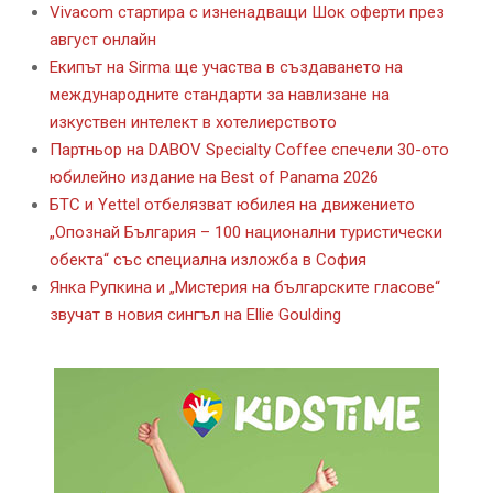
Vivacom стартира с изненадващи Шок оферти през
август онлайн
Екипът на Sirma ще участва в създаването на
международните стандарти за навлизане на
изкуствен интелект в хотелиерството
Партньор на DABOV Specialty Coffee спечели 30-ото
юбилейно издание на Best of Panama 2026
БТС и Yettel отбелязват юбилея на движението
„Опознай България – 100 национални туристически
обекта“ със специална изложба в София
Янка Рупкина и „Мистерия на българските гласове“
звучат в новия сингъл на Ellie Goulding