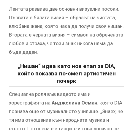
Лентата развива две основни визуални посоки.
Първата е бялата визия – образът на чистата,
влюбена жена, която чака да получи своя нишан.
Втората е черната визия – символ на обречената
любов и страха, че този знак никога няма да
бъде даден.
„Нишан“ идва като нов етап за DIA,
който показва по-смел артистичен
почерк
Специална роля във видеото има и
хореографията на
Анджелина Осман
, която DIA
познава още от музикалното училище. „Знаех, че
тя има отношение към народната музика и
етното. Потопена е в танците и това логично се