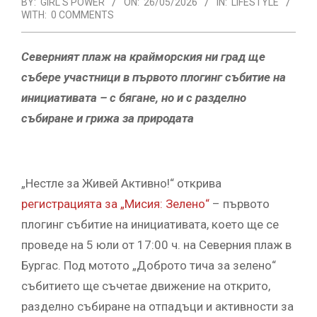
BY:
GIRL'S POWER
ON:
26/05/2026
IN:
LIFESTYLE
WITH:
0 COMMENTS
Северният плаж на крайморския ни град ще
събере участници в първото плогинг събитие на
инициативата – с бягане, но и с разделно
събиране и грижа за природата
„Нестле за Живей Активно!“ открива
регистрацията за „Мисия: Зелено“
– първото
плогинг събитие на инициативата, което ще се
проведе на 5 юли от 17:00 ч. на Северния плаж в
Бургас. Под мотото „Доброто тича за зелено“
събитието ще съчетае движение на открито,
разделно събиране на отпадъци и активности за