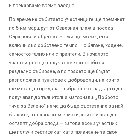
и прекарваме време заедно.
По време на събитието участниците ще преминат
по 5 км маршрут от Северния плаж в посока
Сарафово и обратно. Всеки ще може да се
включи със собствено темпо – с бягане, ходене,
самостоятелно или с приятели. В началото
участниците ще получат цветни торби за
разделно събиране, а по трасето ще бъдат
разположени пунктове с доброволци, на които
ще могат да предават събраните отпадъци и да
получават допълнителни материали. „Доброто
тича за Зелено“ няма да бъде състезание за най-
бързите, а покана към всички, които искат да
оставят добра следа – затова всеки участник
ще получи сертификат като признание за своя