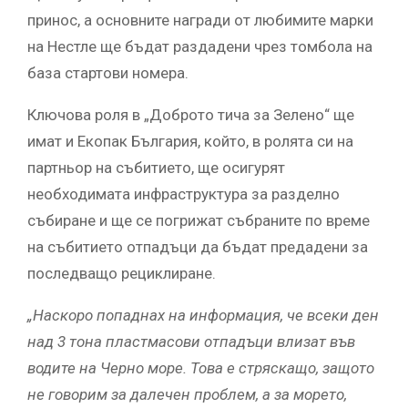
принос, а основните награди от любимите марки
на Нестле ще бъдат раздадени чрез томбола на
база стартови номера.
Ключова роля в „Доброто тича за Зелено“ ще
имат и Екопак България, който, в ролята си на
партньор на събитието, ще осигурят
необходимата инфраструктура за разделно
събиране и ще се погрижат събраните по време
на събитието отпадъци да бъдат предадени за
последващо рециклиране.
„Наскоро попаднах на информация, че всеки ден
над 3 тона пластмасови отпадъци влизат във
водите на Черно море. Това е стряскащо, защото
не говорим за далечен проблем, а за морето,