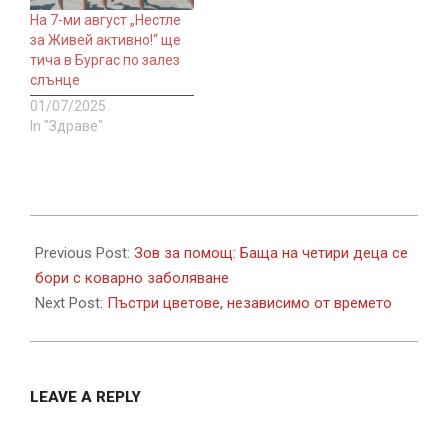
На 7-ми август „Нестле
за Живей активно!“ ще
тича в Бургас по залез
слънце
01/07/2025
In "Здраве"
2026-
05-
Previous Post:
Зов за помощ: Баща на четири деца се
26
бори с коварно заболяване
Next Post:
Пъстри цветове, независимо от времето
LEAVE A REPLY