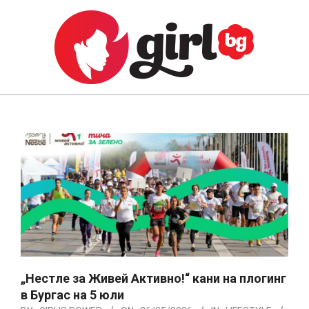
Skip
to
content
GIRL.BG
Primary
Navigation
Menu
„Нестле за Живей Активно!“ кани на плогинг
в Бургас на 5 юли