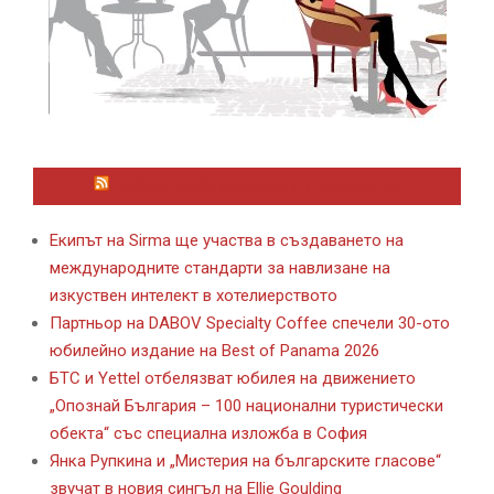
ЛАЙФСТАЙЛ НОВИНИ ОТ KAFENE.BG
Екипът на Sirma ще участва в създаването на
международните стандарти за навлизане на
изкуствен интелект в хотелиерството
Партньор на DABOV Specialty Coffee спечели 30-ото
юбилейно издание на Best of Panama 2026
БТС и Yettel отбелязват юбилея на движението
„Опознай България – 100 национални туристически
обекта“ със специална изложба в София
Янка Рупкина и „Мистерия на българските гласове“
звучат в новия сингъл на Ellie Goulding