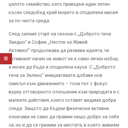
цялото семейство, като превърне един летен
късен следобед край морето в споделена мисия
за по-чиста среда.
След силния старт на сезона с „Доброто тича
Заедно“ в София, „Нестле за Живей
Активно!“ продължава да развива идеята, че
активният начин на живот не е само личен избор,
а може да бъде и споделена кауза. С „Доброто
тича за Зелено“ инициативата добавя нов
смисъл към движението – този път с фокус
върху отговорното отношение към природата и с
малките действия, които оставят видима добра
следа. Защото да бъдем физически активни
означава не само да правим нещо добро за себе
си, но и да се грижим за местата, в които живеем