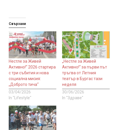
Свързани
Нестле за Живей
„Нестле за Живей
Активно!“ 2026 стартира
Активно!“ за първи път
с три събития и нова
тръгва от Летния
социална мисия:
театър в Бургас тази
„Доброто тича“
неделя
03/04/2026
30/06/2026
In "Lifestyle"
In "Здраве"