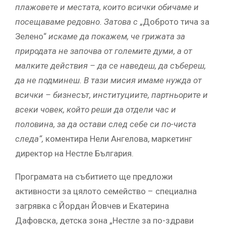
плажовете и местата, които всички обичаме и
посещаваме редовно. Затова с
„Доброто тича за
Зелено“
искаме да покажем, че грижата за
природата не започва от големите думи, а от
малките действия – да се наведеш, да събереш,
да не подминеш. В тази мисия имаме нужда от
всички – бизнесът, институциите, партньорите и
всеки човек, който реши да отдели час и
половина, за да остави след себе си по-чиста
следа“,
коментира Нели Ангелова, маркетинг
директор на Нестле България.
Програмата на събитието ще предложи
активности за цялото семейство – специална
загрявка с Йордан Йовчев и Екатерина
Дафовска, детска зона „Нестле за по-здрави