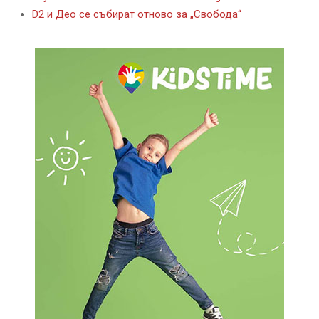
D2 и Део се събират отново за „Свобода“