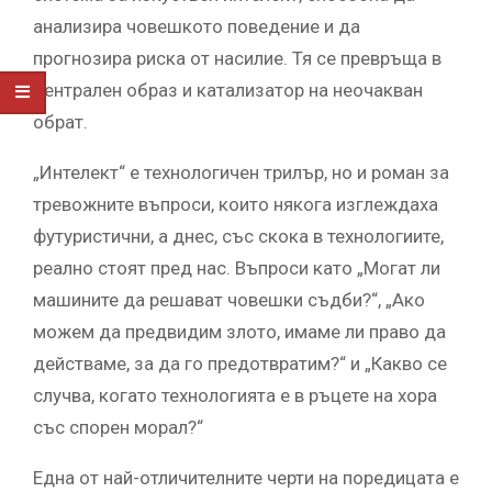
анализира човешкото поведение и да
прогнозира риска от насилие. Тя се превръща в
централен образ и катализатор на неочакван
обрат.
„Интелект“ е технологичен трилър, но и роман за
тревожните въпроси, които някога изглеждаха
футуристични, а днес, със скока в технологиите,
реално стоят пред нас. Въпроси като „Могат ли
машините да решават човешки съдби?“, „Ако
можем да предвидим злото, имаме ли право да
действаме, за да го предотвратим?“ и „Какво се
случва, когато технологията е в ръцете на хора
със спорен морал?“
Една от най-отличителните черти на поредицата е