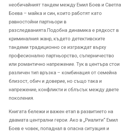
необичайният тандем между Емил Боев и Светла
Боева – майка и син, които работят като
равностойни партньори в
разследванията.Подобна динамика е рядкост в
криминалния жанр, където детективските
тандеми традиционно се изграждат върху
професионално партньорство, съперничество
или романтично напрежение. Тук в центъра стои
различен тип връзка – комбинация от семейна
близост, обич и доверие, но също така и
напрежение, конфликти и сблъсък между двете
поколения.
Книгата бележи и важен етап в развитието на
двамата централни герои. Ако в „Риалити“ Емил
Боев е човек, попаднал в опасна ситуация и