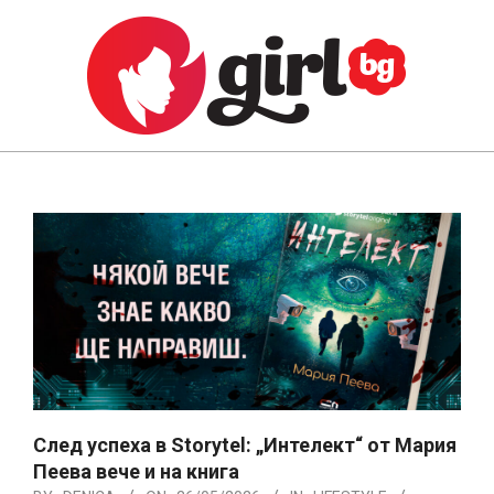
Skip
to
content
GIRL.BG
Primary
Navigation
Menu
След успеха в Storytel: „Интелект“ от Мария
Пеева вече и на книга