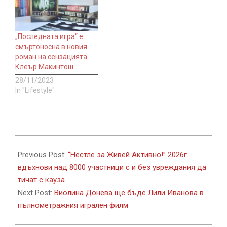
„Последната игра“ е
смъртоносна в новия
роман на сензацията
Клеър Макинтош
28/11/2023
In "Lifestyle"
2026-
05-
Previous Post:
“Нестле за Живей Aктивно!” 2026г.
26
вдъхнови над 8000 участници с и без увреждания да
тичат с кауза
Next Post:
Виолина Донева ще бъде Лили Иванова в
пълнометражния игрален филм