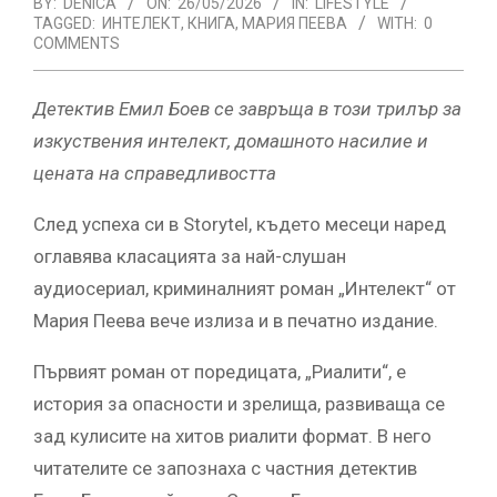
BY:
DENICA
ON:
26/05/2026
IN:
LIFESTYLE
TAGGED:
ИНТЕЛЕКТ
,
КНИГА
,
МАРИЯ ПЕЕВА
WITH:
0
COMMENTS
Детектив Емил Боев се завръща в този трилър за
изкуствения интелект, домашното насилие и
цената на справедливостта
След успеха си в Storytel, където месеци наред
оглавява класацията за най-слушан
аудиосериал, криминалният роман „Интелект“ от
Мария Пеева вече излиза и в печатно издание.
Първият роман от поредицата, „Риалити“, е
история за опасности и зрелища, развиваща се
зад кулисите на хитов риалити формат. В него
читателите се запознаха с частния детектив