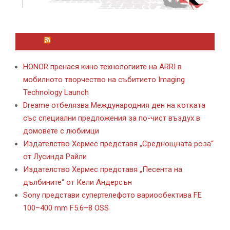
ЛАЙФСТАЙЛ НОВИНИ ОТ KAFENE.BG
HONOR пренася кино технологиите на ARRI в
мобилното творчество на събитието Imaging
Technology Launch
Dreame отбелязва Международния ден на котката
със специални предложения за по-чист въздух в
домовете с любимци
Издателство Хермес представя „Среднощната роза“
от Лусинда Райли
Издателство Хермес представя „Песента на
дълбините“ от Кели Андерсън
Sony представи супертелефото вариообектива FE
100–400 mm F5.6–8 OSS