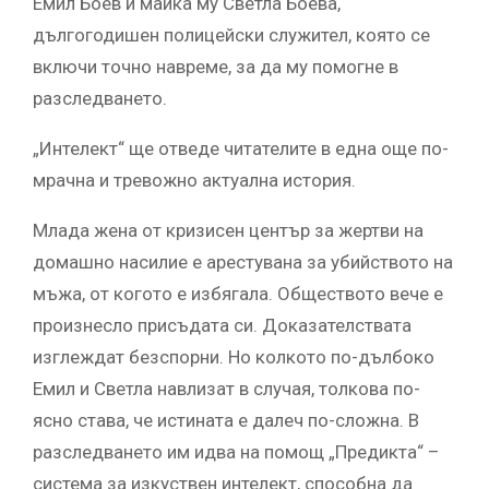
Емил Боев и майка му Светла Боева,
дългогодишен полицейски служител, която се
включи точно навреме, за да му помогне в
разследването.
„Интелект“ ще отведе читателите в една още по-
мрачна и тревожно актуална история.
Млада жена от кризисен център за жертви на
домашно насилие е арестувана за убийството на
мъжа, от когото е избягала. Обществото вече е
произнесло присъдата си. Доказателствата
изглеждат безспорни. Но колкото по-дълбоко
Емил и Светла навлизат в случая, толкова по-
ясно става, че истината е далеч по-сложна. В
разследването им идва на помощ „Предикта“ –
система за изкуствен интелект, способна да