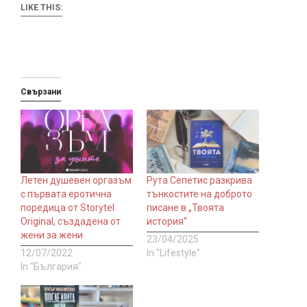
LIKE THIS:
Свързани
Летен душевен оргазъм
Рута Сепетис разкрива
с първата еротична
тънкостите на доброто
поредица от Storytel
писане в „Твоята
Original, създадена от
история“
жени за жени
23/04/2025
12/07/2022
In "Lifestyle"
In "България"