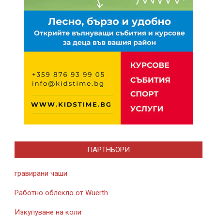
ПАРТНЬОРИ
гравирани чаши
Работно облекло от Wuerth
Изкупуване на коли