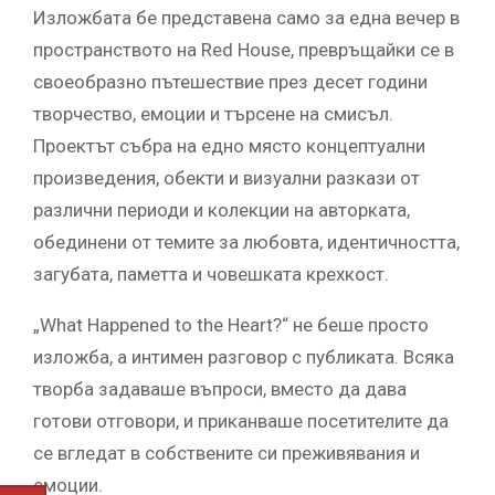
Изложбата бе представена само за една вечер в
пространството на Red House, превръщайки се в
своеобразно пътешествие през десет години
творчество, емоции и търсене на смисъл.
Проектът събра на едно място концептуални
произведения, обекти и визуални разкази от
различни периоди и колекции на авторката,
обединени от темите за любовта, идентичността,
загубата, паметта и човешката крехкост.
„What Happened to the Heart?“ не беше просто
изложба, а интимен разговор с публиката. Всяка
творба задаваше въпроси, вместо да дава
готови отговори, и приканваше посетителите да
се вгледат в собствените си преживявания и
емоции.