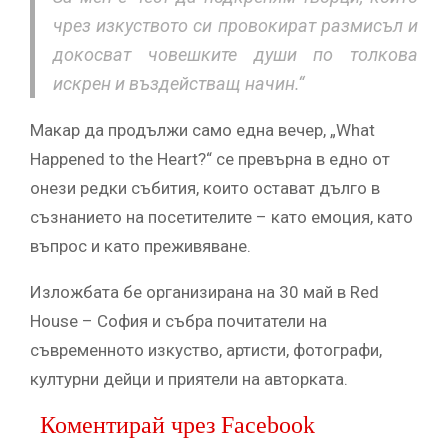
чрез изкуството си провокират размисъл и
докосват човешките души по толкова
искрен и въздействащ начин.“
Макар да продължи само една вечер, „What
Happened to the Heart?“ се превърна в едно от
онези редки събития, които остават дълго в
съзнанието на посетителите – като емоция, като
въпрос и като преживяване.
Изложбата бе организирана на 30 май в Red
House – София и събра почитатели на
съвременното изкуство, артисти, фотографи,
културни дейци и приятели на авторката.
Коментирай чрез Facebook