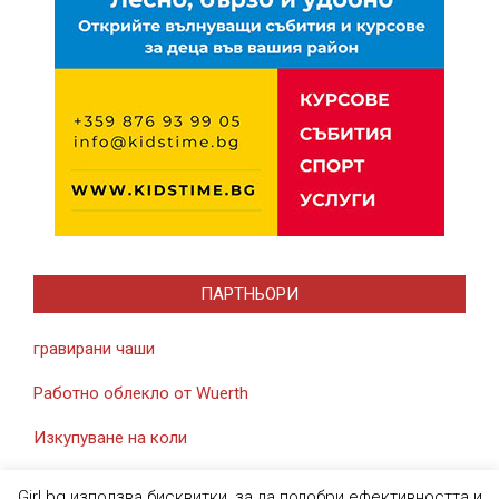
ПАРТНЬОРИ
гравирани чаши
Работно облекло от Wuerth
Изкупуване на коли
Girl.bg използва бисквитки, за да подобри ефективността и