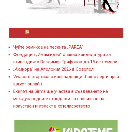
ЛАЙФСТАЙЛ НОВИНИ ОТ KAFENE.BG
Чуйте ремикса на песента „PARÉA“
Фондация „Имам идея“ очаква кандидатури за
стипендията Владимир Трифонов до 15 септември
„Ахинора“ на Аполония 2026 в Созопол
Vivacom стартира с изненадващи Шок оферти през
август онлайн
Екипът на Sirma ще участва в създаването на
международните стандарти за навлизане на
изкуствен интелект в хотелиерството