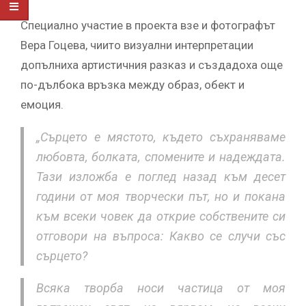
Специално участие в проекта взе и фотографът
Вера Гоцева, чиито визуални интерпретации
допълниха артистичния разказ и създадоха още
по-дълбока връзка между образ, обект и
емоция.
„Сърцето е мястото, където съхраняваме
любовта, болката, спомените и надеждата.
Тази изложба е поглед назад към десет
години от моя творчески път, но и покана
към всеки човек да открие собствените си
отговори на въпроса: Какво се случи със
сърцето?
Всяка творба носи частица от моя