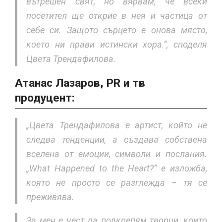
вътрешен свят, но вярвам, че всеки
посетител ще открие в нея и частица от
себе си. Защото сърцето е онова място,
което ни прави истински хора.“, споделя
Цвета Трендафилова.
Атанас Лазаров, PR и тв
продуцент:
„Цвета Трендафилова е артист, който не
следва тенденции, а създава собствена
вселена от емоции, символи и послания.
„What Happened to the Heart?“ е изложба,
която не просто се разглежда – тя се
преживява.
За мен е чест да подкрепям творци, които