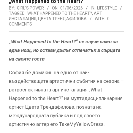
„What Happened to the Heart?“
BY:
GIRL'S POWER
ON:
01/06/2026
IN:
LIFESTYLE
TAGGED:
WHAT HAPPENED TO THE HEART?
,
АРТ
ИНСТАЛАЦИЯ
,
ЦВЕТА ТРЕНДАФИЛОВА
WITH:
0
COMMENTS
„What Happened to the Heart?“ се случи само за
една нощ, но остави дълъг отпечатък в сърцата
на своите гости
София бе домакин на едно от най-
въздействащите артистични събития на сезона –
ретроспективната арт инсталация „What
Happened to the Heart?“ на мултидисциплинарния
артист Цвета Трендафилова, позната на
международната публика и под своето
артистично алтер его TakeMyYellowDress.