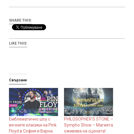
SHARE THIS:
LIKE THIS:
Свързани
Емблематично шоу с
PHILOSOPHER’S STONE –
вечните класики на Pink
Sympho Show – Магията
Floyd в София и Варна
оживява на сцената!