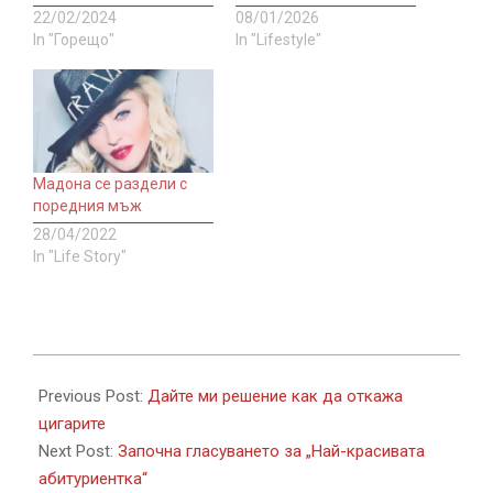
22/02/2024
08/01/2026
In "Горещо"
In "Lifestyle"
Мадона се раздели с
поредния мъж
28/04/2022
In "Life Story"
2026-
06-
Previous Post:
Дайте ми решение как да откажа
01
цигарите
Next Post:
Започна гласуването за „Най-красивата
абитуриентка“