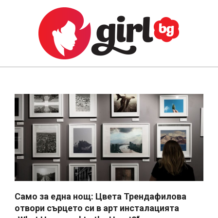
Skip
to
content
GIRL.BG
Primary
Navigation
Menu
Само за една нощ: Цвета Трендафилова
отвори сърцето си в арт инсталацията