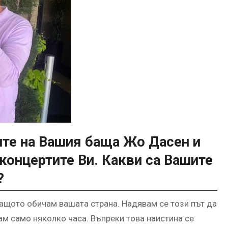
ите на Вашия баща Жо Дасен и
концертите Ви. Какви са Вашите
?
защото обичам вашата страна. Надявам се този път да
ам само няколко часа. Въпреки това наистина се