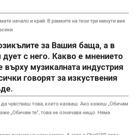
Имате начало и край. В рамките на тези три минути вие
всеки.
юзикълите за Вашия баща, а в
н дует с него. Какво е мнението
те върху музикалната индустрия
сички говорят за изкуствения
ъде.
о да чувстваш това, което казваш. Ако кажеш „Обичам
каже „Обичам те“, това не означава нищо. Няма