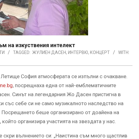
ъм на изкуствения интелект
ТИ
TAGGED:
ЖУЛИЕН ДАСЕН
,
ИНТЕРВЮ
,
КОНЦЕРТ
WITH:
а Летище София атмосферата се изпълни с очакване.
ne.bg
, посрещнаха една от най-емблематичните
сен. Синът на легендарния Жо Дасен пристигна в
ки със себе си не само музикалното наследство на
я. Посрещането беше организирано от доайена на
 който организира участията на звездата у нас.
е скри вълнението си: „Наистина съм много щастлив