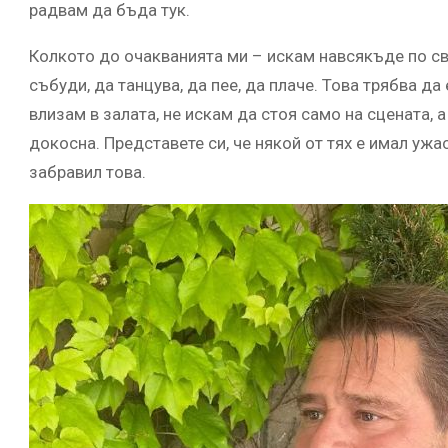
радвам да бъда тук.
Колкото до очакванията ми – искам навсякъде по све
събуди, да танцува, да пее, да плаче. Това трябва да
влизам в залата, не искам да стоя само на сцената, а
докосна. Представете си, че някой от тях е имал ужас
забравил това.