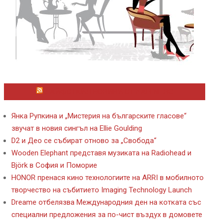
ЛАЙФСТАЙЛ НОВИНИ ОТ KAFENE.BG
Янка Рупкина и „Мистерия на българските гласове“
звучат в новия сингъл на Ellie Goulding
D2 и Део се събират отново за „Свобода“
Wooden Elephant представя музиката на Radiohead и
Björk в София и Поморие
HONOR пренася кино технологиите на ARRI в мобилното
творчество на събитието Imaging Technology Launch
Dreame отбелязва Международния ден на котката със
специални предложения за по-чист въздух в домовете