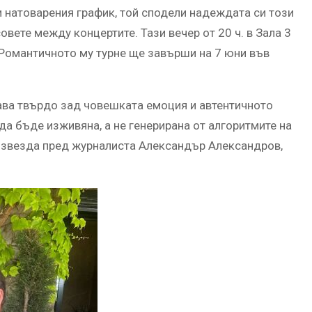
и натоварения график, той сподели надеждата си този
овете между концертите. Тази вечер от 20 ч. в Зала 3
 Романтичното му турне ще завърши на 7 юни във
тава твърдо зад човешката емоция и автентичното
 да бъде изживяна, а не генерирана от алгоритмите на
а звезда пред журналиста Александър Александров,