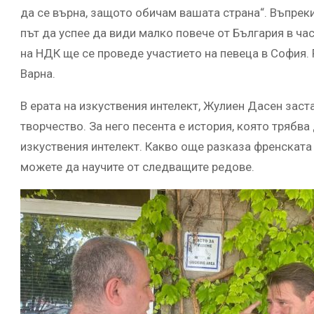
да се върна, защото обичам вашата страна“. Въпрек
път да успее да види малко повече от България в час
на НДК ще се проведе участието на певеца в София.
Варна.
В ерата на изкуствения интелект, Жулиен Дасен зас
творчество. За него песента е история, която трябва
изкуствения интелект. Какво още разказа френскат
можете да научите от следващите редове.