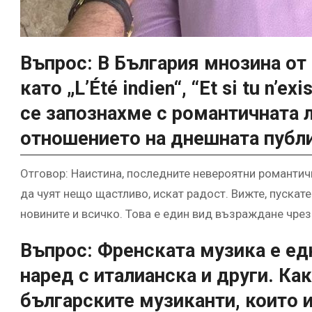
Въпрос: В България мнозина от 
като „L’Été indien“, “Et si tu n’ex
се запознахме с романтичната 
отношението на днешната публ
Отговор: Наистина, последните невероятни романтичн
да чуят нещо щастливо, искат радост. Вижте, пускате
новините и всичко. Това е един вид възраждане чрез
Въпрос: Френската музика е едн
наред с италианска и други. К
българските музиканти, които 