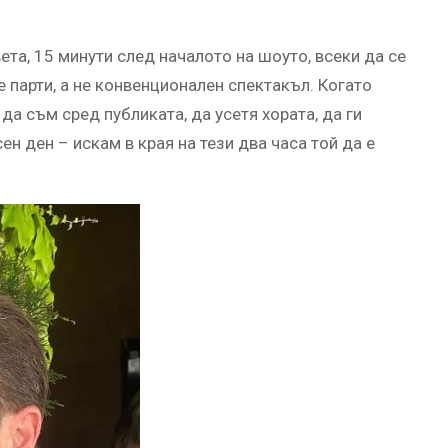
та, 15 минути след началото на шоуто, всеки да се
 е парти, а не конвенционален спектакъл. Когато
 да съм сред публиката, да усетя хората, да ги
ен ден – искам в края на тези два часа той да е