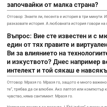
започвайки от малка страна?
Отговор: Знаете ли, песента е история в три минути. 
разказвате история. А любовната история говори на 
Въпрос: Вие сте известен и с м
един от тях правите и виртуале
Ви за влиянието на технологии
и изкуството? Днес например в
интелект и той сякаш е навсяк
Отговор: Мразя го. Мразя го, защото е много важен
те“, трябва да си влюбен. Ако лаптоп или компютър 
чувство, няма сантимент. Мразя го.