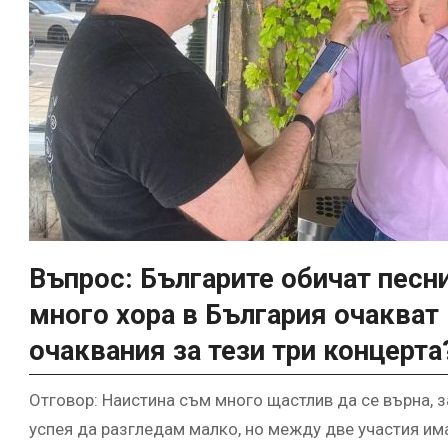
Въпрос: Българите обичат песн
много хора в България очакват 
очаквания за тези три концерта
Отговор: Наистина съм много щастлив да се върна, 
успея да разгледам малко, но между две участия им