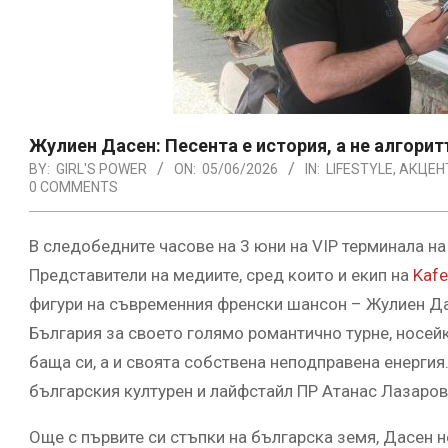
Жулиен Дасен: Песента е история, а не алгорит
BY:
GIRL'S POWER
ON:
05/06/2026
IN:
LIFESTYLE
,
АКЦЕН
0 COMMENTS
В следобедните часове на 3 юни на VIP терминала н
Представители на медиите, сред които и екип на
Kafe
фигури на съвременния френски шансон – Жулиен Да
България за своето голямо романтично турне, носей
баща си, а и своята собствена неподправена енерги
българския културен и лайфстайл ПР Атанас Лазаров,
Още с първите си стъпки на българска земя, Дасен н