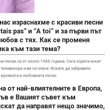
нас израснахме с красиви песни
istais pas” и “A toi” и за първи път
любов с тях. Как се променя
ика към тази тема?
и песни са от около 1966 година. Сега хората искат
 телевизора и ви се плаче. Искате да забравите
 музиката и любовната песен.
а от най-влиятелните в Европа,
акъв е Вашият съвет към
искат да направят нещо значимо,