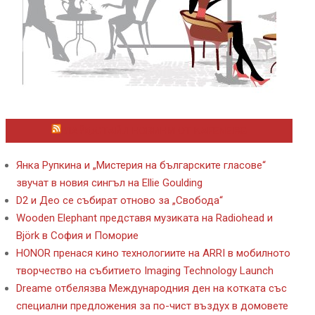
ЛАЙФСТАЙЛ НОВИНИ ОТ KAFENE.BG
Янка Рупкина и „Мистерия на българските гласове“
звучат в новия сингъл на Ellie Goulding
D2 и Део се събират отново за „Свобода“
Wooden Elephant представя музиката на Radiohead и
Björk в София и Поморие
HONOR пренася кино технологиите на ARRI в мобилното
творчество на събитието Imaging Technology Launch
Dreame отбелязва Международния ден на котката със
специални предложения за по-чист въздух в домовете