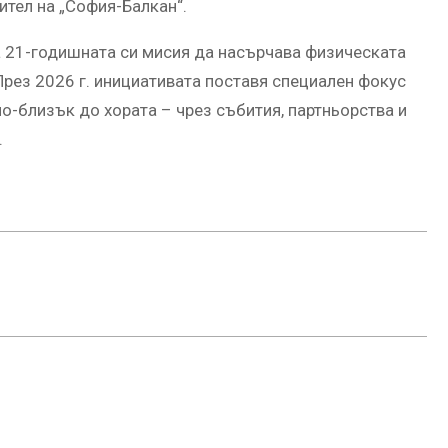
ител на „София-Балкан“.
а 21-годишната си мисия да насърчава физическата
През 2026 г. инициативата поставя специален фокус
о-близък до хората – чрез събития, партньорства и
.