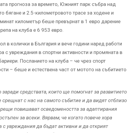
ната прогноза за времето, Южният парк събра над
о бягане и 2.5-километровото трасе за ходене и
зминат километър беше превърнат в 1 евро дарение
репа на клуба е 6 953 евро.
ол в колички в България и вече години наред работи
ора с увреждания в спортни активности и промяната в
ариери. Посланието на клуба – че чрез спорт
ти – беше и естествена част от мотото на събитието
 заради средствата, които ще помогнат за развитието
е срещнат с нас на самото събитие и да видят отблизо
 срещи повишават осведомеността за адаптирания
остъпен за всеки. Вярвам, че когато повече хора
а с увреждания да бъдат активни и да открият