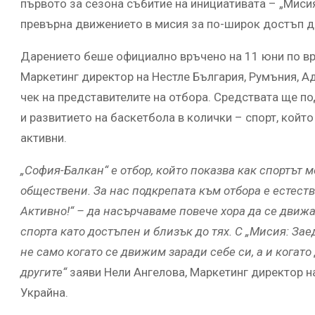
първото за сезона събитие на инициативата – „Мисия
превърна движението в мисия за по-широк достъп д
Дарението беше официално връчено на 11 юни по вре
Маркетинг директор на Нестле България, Румъния, А
чек на представителите на отбора. Средствата ще п
и развитието на баскетбола в колички – спорт, кой
активни.
„София-Балкан“ е отбор, който показва как спортът 
обществени. За нас подкрепата към отбора е естест
Активно!“ – да насърчаваме повече хора да се движа
спорта като достъпен и близък до тях. С „Мисия: За
не само когато се движим заради себе си, а и кога
другите“
заяви Нели Ангелова, Маркетинг директор н
Украйна.