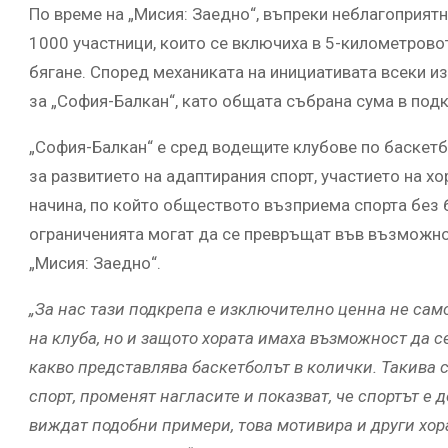
По време на „Мисия: Заедно“, въпреки неблагоприят
1000 участници, които се включиха в 5-километровот
бягане. Според механиката на инициативата всеки и
за „София-Балкан“, като общата събрана сума в подк
„София-Балкан“ е сред водещите клубове по баскетб
за развитието на адаптирания спорт, участието на х
начина, по който обществото възприема спорта без б
ограниченията могат да се превръщат във възможнос
„Мисия: Заедно“.
„За нас тази подкрепа е изключително ценна не само
на клуба, но и защото хората имаха възможност да с
какво представлява баскетболът в колички. Такива
спорт, променят нагласите и показват, че спортът е д
виждат подобни примери, това мотивира и други хор