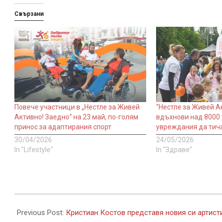
Свързани
Повече участници в „Нестле за Живей
“Нестле за Живей Aк
Активно! Заедно“ на 23 май, по-голям
вдъхнови над 8000 
принос за адаптирания спорт
увреждания да тича
30/04/2026
24/05/2026
In "Lifestyle"
In "Здраве"
2026-
06-
Previous Post:
Кристиан Костов представя новия си артист