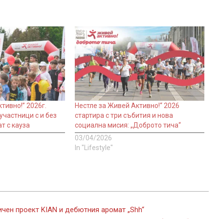
тивно!” 2026г.
Нестле за Живей Активно!“ 2026
участници с и без
стартира с три събития и нова
т с кауза
социална мисия: „Доброто тича“
03/04/2026
In "Lifestyle"
ичен проект KIAN и дебютния аромат „Shh“