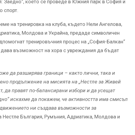
: Заедно“, което се проведе в Южния парк в София и
о спорт.
ме на тренировка на клуба, където Нели Ангелова,
дриатика, Молдова и Украйна, предаде символичен
одпомогнат тренировъчния процес на „София-Балкан“
то дава възможност на хора с увреждания да бъдат
може да разширява граници – както лични, така и
вено продължение на мисията на „Нестле за Живей
т, да правят по-балансирани избори и да усещат
едно“ искахме да покажем, че активността има смисъл
то движението ни създава възможности за
а Нестле България, Румъния, Адриатика, Молдова и