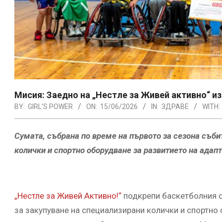
Мисия: Заедно на „Нестле за Живей активно“ и
BY:
GIRL'S POWER
ON:
15/06/2026
IN:
ЗДРАВЕ
WITH:
Сумата, събрана по време на първото за сезона съб
колички и спортно оборудване за развитието на адап
„Нестле за Живей Активно!“
подкрепи баскетболния о
за закупуване на специализирани колички и спортно