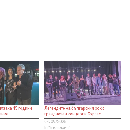
язаха 45 години
Легендите на българския рок с
вение
грандиозен концерт в Бургас
04/09/2025
In "България"