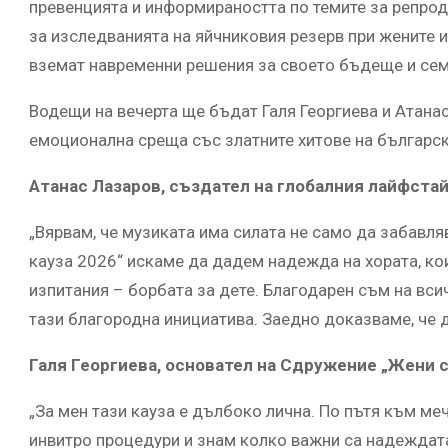
превенцията и информираността по темите за репро
за изследванията на яйчниковия резерв при жените и
вземат навременни решения за своето бъдеще и сем
Водещи на вечерта ще бъдат Галя Георгиева и Атана
емоционална среща със златните хитове на българск
Атанас Лазаров, създател на глобалния лайфстайл
„Вярвам, че музиката има силата не само да забавля
кауза 2026“ искаме да дадем надежда на хората, ко
изпитания – борбата за дете. Благодарен съм на всич
тази благородна инициатива. Заедно доказваме, че д
Галя Георгиева, основател на Сдружение „Жени с 
„За мен тази кауза е дълбоко лична. По пътя към м
инвитро процедури и знам колко важни са надеждат