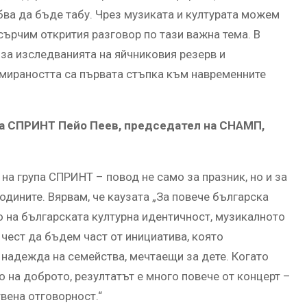
бва да бъде табу. Чрез музиката и културата можем
сърчим открития разговор по тази важна тема. В
за изследванията на яйчниковия резерв и
рмираността са първата стъпка към навременните
па СПРИНТ Пейо Пеев, председател на СНАМП,
на група СПРИНТ – повод не само за празник, но и за
одините. Вярвам, че каузата „За повече българска
о на българската културна идентичност, музикалното
 чест да бъдем част от инициатива, която
надежда на семейства, мечтаещи за дете. Когато
 на доброто, резултатът е много повече от концерт –
вена отговорност.“