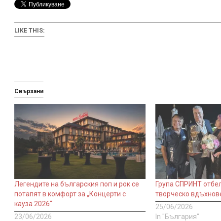
LIKE THIS:
Свързани
Легендите на българския поп и рок се
Група СПРИНТ отбел
потапят в комфорт за „Концерти с
творческо вдъхно
кауза 2026“
25/06/2026
23/06/2026
In "България"