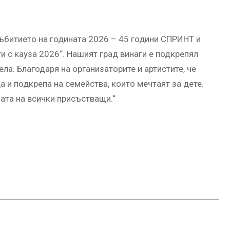
събитието на годината 2026 – 45 години СПРИНТ и
и с кауза 2026“. Нашият град винаги е подкрепял
ла. Благодаря на организаторите и артистите, че
а и подкрепа на семейства, които мечтаят за дете.
цата на всички присъстващи.“