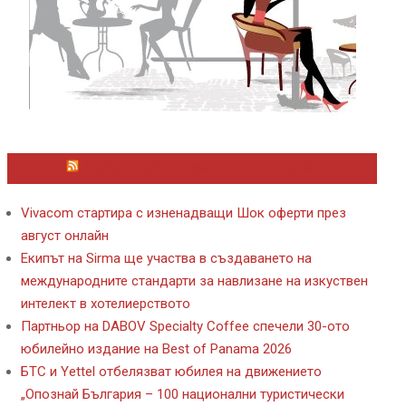
ЛАЙФСТАЙЛ НОВИНИ ОТ KAFENE.BG
Vivacom стартира с изненадващи Шок оферти през
август онлайн
Екипът на Sirma ще участва в създаването на
международните стандарти за навлизане на изкуствен
интелект в хотелиерството
Партньор на DABOV Specialty Coffee спечели 30-ото
юбилейно издание на Best of Panama 2026
БТС и Yettel отбелязват юбилея на движението
„Опознай България – 100 национални туристически