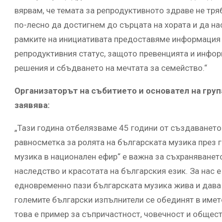
вярвам, че темата за репродуктивното здраве не тря
по-лесно да достигнем до сърцата на хората и да на
рамките на инициативата предоставяме информация 
репродуктивния статус, защото превенцията и инфо
решения и сбъдването на мечтата за семейство.“
Организаторът на събитието и основател на гру
заявява:
„Тази година отбелязваме 45 години от създаването 
равносметка за ролята на българската музика през г
музика в национален ефир“ е важна за съхраняванет
наследство и красотата на българския език. За нас е
едновременно пази българската музика жива и дава 
големите български изпълнители се обединят в името
това е пример за съпричастност, човечност и общест