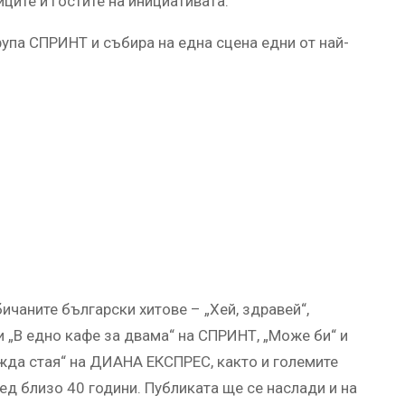
ците и гостите на инициативата.
рупа СПРИНТ и събира на една сцена едни от най-
чаните български хитове – „Хей, здравей“,
 и „В едно кафе за двама“ на СПРИНТ, „Може би“ и
жда стая“ на ДИАНА ЕКСПРЕС, както и големите
ед близо 40 години. Публиката ще се наслади и на