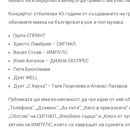
начало на концертната вечер и ще приветства участни
Концертът отбелязва 45 години от създаването на г
обичаните имена на българската рок и поп музика:
Група СПРИНТ
Христо Ламбрев – СИГНАЛ
Васил Стоев – ИМПУЛС
Илия Ангелов – ДИАНА ЕКСПРЕС
Петя Буюклиева
Дует WELL
Дует „С Кауза“ – Галя Георгиева и Атанас Лазаров
Публиката ще има възможност да чуе едни от най-оби
„Телефона“, „Домино“, „Аз летя“, „Като в приказката“
„Сбогом“ на СИГНАЛ, „Влюбено сърце“ и „Ключ от чу
хитове на ИМПУЛС, които се завръщат на сцената сл