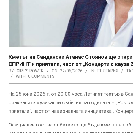
Кметът на Сандански Атанас Стоянов ще открие
СПРИНТ и приятели, част от „Концерти с кауза 
BY:
GIRL'S POWER
ON:
22/06/2026
IN:
БЪЛГАРИЯ
TA
WITH:
0 COMMENTS
На 25 юни 2026 г. от 20:00 часа Летният театър в Са
очакваните музикални събития на годината – „Рок с
приятели“, част от националната инициатива „Концерт
Официален гост на събитието ще бъде кметът на об