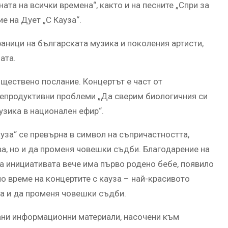
та на всички времена“, както и на песните „Спри за
е на Дует „С Кауза“.
аници на българската музика и поколения артисти,
ата.
бществено послание. Концертът е част от
репродуктивни проблеми „Да сверим биологичния си
узика в национален ефир“.
уза“ се превърна в символ на съпричастността,
а, но и да променя човешки съдби. Благодарение на
на инициативата вече има първо родено бебе, появило
по време на концертите с кауза – най-красивото
а и да променя човешки съдби.
ани информационни материали, насочени към