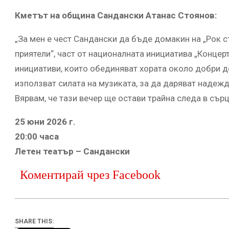
Кметът на община Сандански Атанас Стоянов:
„За мен е чест Сандански да бъде домакин на „Рок 
приятели“, част от националната инициатива „Концерт
инициативи, които обединяват хората около добри де
използват силата на музиката, за да даряват надежд
Вярвам, че тази вечер ще остави трайна следа в сър
25 юни 2026 г.
20:00 часа
Летен театър – Сандански
Коментирай чрез Facebook
SHARE THIS: