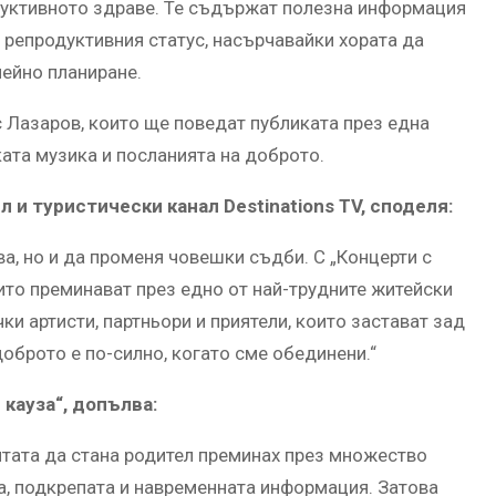
дуктивното здраве. Те съдържат полезна информация
 репродуктивния статус, насърчавайки хората да
ейно планиране.
с Лазаров, които ще поведат публиката през една
ата музика и посланията на доброто.
 и туристически канал Destinations TV, споделя:
ва, но и да променя човешки съдби. С „Концерти с
ито преминават през едно от най-трудните житейски
ки артисти, партньори и приятели, които застават зад
оброто е по-силно, когато сме обединени.“
кауза“, допълва:
ечтата да стана родител преминах през множество
а, подкрепата и навременната информация. Затова