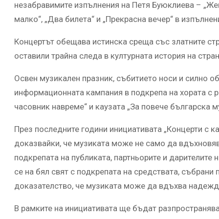
незабравимите изпълнения на Петя Буюклиева – „Жена
малко“, „Два билета“ и „Прекрасна вечер“ в изпълнени
Концертът обещава истинска среща със златните стр
оставили трайна следа в културната история на стран
Освен музикален празник, събитието носи и силно о
информационната кампания в подкрепа на хората с 
часовник навреме“ и каузата „За повече българска м
През последните години инициативата „Концерти с ка
доказвайки, че музиката може не само да вдъхновяв
подкрепата на публиката, партньорите и дарителите 
се на бял свят с подкрепата на средствата, събрани 
доказателство, че музиката може да вдъхва надежд
В рамките на инициативата ще бъдат разпространяв