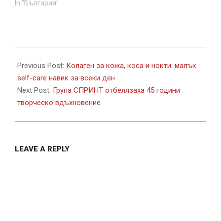
In "България"
2026-
06-
Previous Post:
Колаген за кожа, коса и нокти: малък
25
self-care навик за всеки ден
Next Post:
Група СПРИНТ отбелязаха 45 години
творческо вдъхновение
LEAVE A REPLY