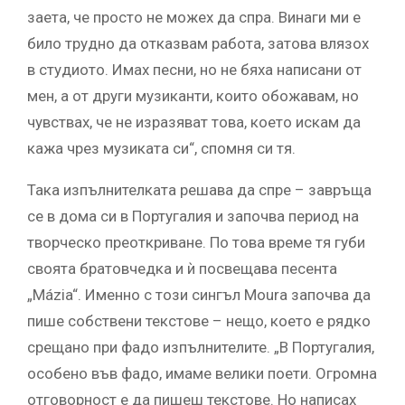
заета, че просто не можех да спра. Винаги ми е
било трудно да отказвам работа, затова влязох
в студиото. Имах песни, но не бяха написани от
мен, а от други музиканти, които обожавам, но
чувствах, че не изразяват това, което искам да
кажа чрез музиката си“, спомня си тя.
Така изпълнителката решава да спре – завръща
се в дома си в Португалия и започва период на
творческо преоткриване. По това време тя губи
своята братовчедка и ѝ посвещава песента
„Mázia“. Именно с този сингъл Moura започва да
пише собствени текстове – нещо, което е рядко
срещано при фадо изпълнителите. „В Португалия,
особено във фадо, имаме велики поети. Огромна
отговорност е да пишеш текстове. Но написах