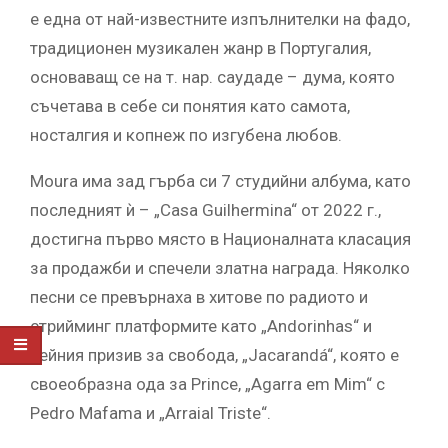
е една от най-известните изпълнителки на фадо,
традиционен музикален жанр в Португалия,
основаващ се на т. нар. саудаде – дума, която
съчетава в себе си понятия като самота,
носталгия и копнеж по изгубена любов.
Moura има зад гърба си 7 студийни албума, като
последният ѝ – „Casa Guilhermina“ от 2022 г.,
достигна първо място в Националната класация
за продажби и спечели златна награда. Няколко
песни се превърнаха в хитове по радиото и
стрийминг платформите като „Andorinhas“ и
нейния призив за свобода, „Jacarandá“, която е
своеобразна ода за Prince, „Agarra em Mim“ с
Pedro Mafama и „Arraial Triste“.