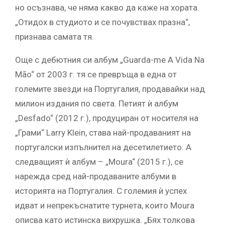
но осъзнава, че няма какво да каже на хората.
„Отидох в студиото и се почувствах празна“,
признава самата тя.
Още с дебютния си албум „Guarda-me A Vida Na
Mão“ от 2003 г. тя се превръща в една от
големите звезди на Португалия, продавайки над
милион издания по света. Петият ѝ албум
„Desfado“ (2012 г.), продуциран от носителя на
„Грами“ Larry Klein, става най-продаваният на
португалски изпълнител на десетилетието. А
следващият ѝ албум – „Moura“ (2015 г.), се
нарежда сред най-продаваните албуми в
историята на Португалия. С големия ѝ успех
идват и непрекъснатите турнета, които Moura
описва като истинска вихрушка. „Бях толкова