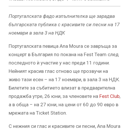
Португалската фадо изпълнителка ще зарадва
българската публика с красивите си песни на 17
ноември в зала 3 на НДК
Португалската певица Ana Moura се завръща за
концерт в България по покана на Fest Team след
последното ѝ участие у нас преди 11 години.
Нейният красив глас отново ще прозвучи на
живо тази есен – на 17 ноември, в зала 3 на НДК.
Билетите за събитието влизат в предварителна
продажба утре, 26 юни, за членовете на
Fest Club
,
а в обща – на 27 юни, на цени от 60 до 90 евро в
мрежата на Ticket Station.
С нежния си глас и красивите си песни, Ana Moura