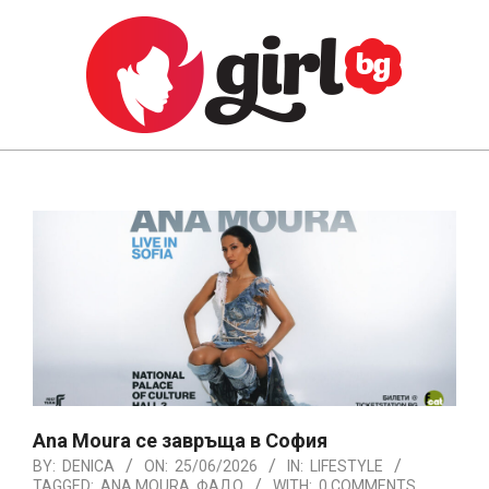
Skip
to
content
GIRL.BG
Primary
Navigation
Menu
Ana Moura се завръща в София
BY:
DENICA
ON:
25/06/2026
IN:
LIFESTYLE
TAGGED:
ANA MOURA
,
ФАДО
WITH:
0 COMMENTS