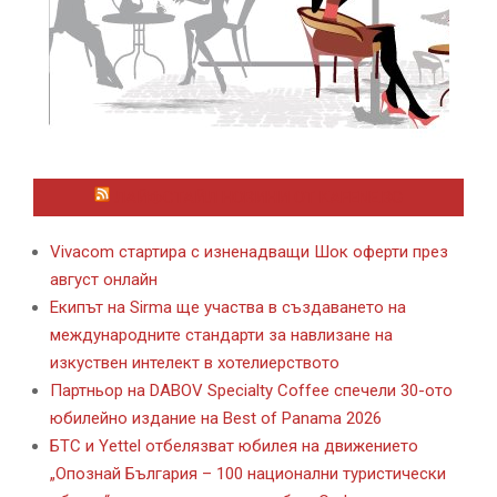
ЛАЙФСТАЙЛ НОВИНИ ОТ KAFENE.BG
Vivacom стартира с изненадващи Шок оферти през
август онлайн
Екипът на Sirma ще участва в създаването на
международните стандарти за навлизане на
изкуствен интелект в хотелиерството
Партньор на DABOV Specialty Coffee спечели 30-ото
юбилейно издание на Best of Panama 2026
БТС и Yettel отбелязват юбилея на движението
„Опознай България – 100 национални туристически