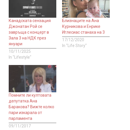
Канадската сензация
Близнаците на Ана
Джонатан Рой се
Курникова и Енрике
завръща с концерт в
Иглесиас станаха на 3
Зала 3 на НДК през
17/12/2020
януари
In "Life Story"
10/11/2025
In "Lifestyle"
Помните ли култовата
депутатка Ана
Баракова? Вижте колко
пари изкарала от
парламента
09/11/2017