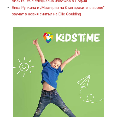
обекта“ със специална изложба в София
Янка Рупкина и „Мистерия на българските гласове“
звучат в новия сингъл на Ellie Goulding