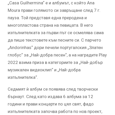
„Casa Guilhermina“ е и албумът, с който Ana
Moura прави голямото си завръщане след 7 г.
пауза. Той представя една преродена и
многопластова страна на певицата. В него
изпълнителката за първи път се осмелява сама
да пише текстовете към песните си. С парчето
„Andorinhas“ дори печели португалския „Златен
глобус“ за „Най-добра песен“, а на наградите Play
2022 взима приза в категориите за „Най-добър
музикален видеоклип“ и „Най-добра
изпълнителка“.
Седмият ѝ албум се появява след творчески
бърнаут. След като издава 6 албума за 12
години и прави концерти по цял свят, фадо
изпълнителката започва работа по нов проект,