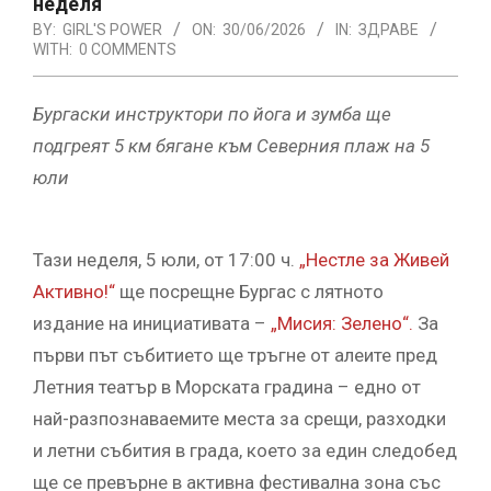
неделя
BY:
GIRL'S POWER
ON:
30/06/2026
IN:
ЗДРАВЕ
WITH:
0 COMMENTS
Бургаски инструктори по йога и зумба ще
подгреят 5 км бягане към Северния плаж на 5
юли
Тази неделя, 5 юли, от 17:00 ч.
„Нестле за Живей
Активно!“
ще посрещне Бургас с лятното
издание на инициативата –
„Мисия: Зелено“.
За
първи път събитието ще тръгне от алеите пред
Летния театър в Морската градина – едно от
най-разпознаваемите места за срещи, разходки
и летни събития в града, което за един следобед
ще се превърне в активна фестивална зона със