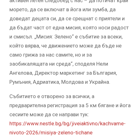
активен летен следобед с нас – да потичат край
морето, да се включат в йога или зумба, да
доведат децата си, да се срещнат с приятели и
да бъдат част от една мисия, която носи радост
и смисъл. „Мисия: Зелено“ е събитие за всеки,
който вярва, че движението може да бъде не
само грижа за нас самите, но и за
заобикалящата ни среда“, споделя Нели
Ангелова, Директор маркетинг за България,
Румъния, Адриатика, Молдова и Украйна.
Събитието е отворено за всички, а
предварителна регистрация за 5 км бягане и йога
сесиите може да се направи тук:
https://www.nestle.bg/bg/jiveiaktivno/kachvame-
nivoto-2026/misiya-zeleno-tichane