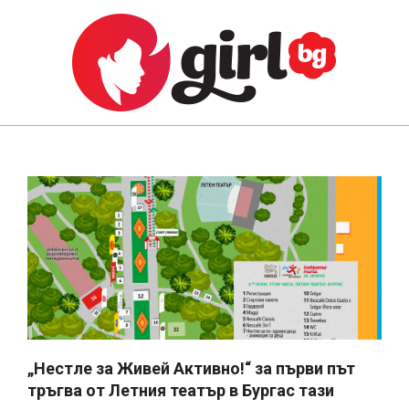
Skip
to
content
GIRL.BG
Primary
Navigation
Menu
„Нестле за Живей Активно!“ за първи път
тръгва от Летния театър в Бургас тази