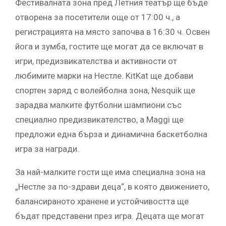
Фестивалната зона пред Летния театър ще бъде
отворена за посетители още от 17:00 ч., а
регистрацията на място започва в 16:30 ч. Освен
йога и зумба, гостите ще могат да се включат в
игри, предизвикателства и активности от
любимите марки на Нестле. KitKat ще добави
спортен заряд с волейболна зона, Nesquik ще
зарадва малките футболни шампиони със
специално предизвикателство, а Maggi ще
предложи една бърза и динамична баскетболна
игра за награди.
За най-малките гости ще има специална зона на
„Нестле за по-здрави деца“, в която движението,
балансираното хранене и устойчивостта ще
бъдат представени през игра. Децата ще могат