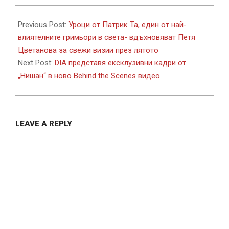
2026-
06-
Previous Post:
Уроци от Патрик Та, един от най-
30
влиятелните гримьори в света- вдъхновяват Петя
Цветанова за свежи визии през лятото
Next Post:
DIA представя ексклузивни кадри от
„Нишан“ в ново Behind the Scenes видео
LEAVE A REPLY