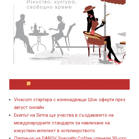
ЛАЙФСТАЙЛ НОВИНИ ОТ KAFENE.BG
Vivacom стартира с изненадващи Шок оферти през
август онлайн
Екипът на Sirma ще участва в създаването на
международните стандарти за навлизане на
изкуствен интелект в хотелиерството
Партньор на DABOV Specialty Coffee спечели 30-ото