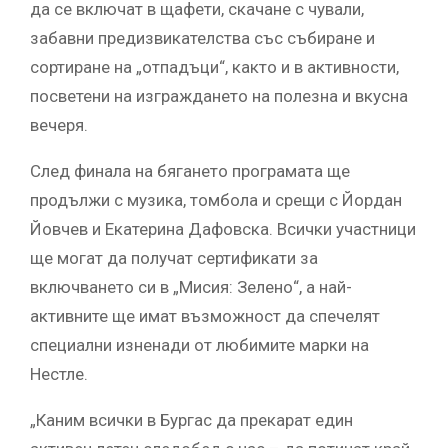
да се включат в щафети, скачане с чували,
забавни предизвикателства със събиране и
сортиране на „отпадъци“, както и в активности,
посветени на изграждането на полезна и вкусна
вечеря.
След финала на бягането програмата ще
продължи с музика, томбола и срещи с Йордан
Йовчев и Екатерина Дафовска. Всички участници
ще могат да получат сертификати за
включването си в „Мисия: Зелено“, а най-
активните ще имат възможност да спечелят
специални изненади от любимите марки на
Нестле.
„Каним всички в Бургас да прекарат един