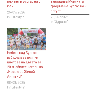
плогинг в Бургас на 5
завладява Морската
юли
градина на Бургас на 7
август
26/05/2026
In "Lifestyle"
28/07/2025
In "Здраве"
Небето над Бургас
избухна във всички
цветове на дъгата за
20-я юбилеен сезон на
„Нестле за Живей
Активно!“
08/08/2025
In "Lifestyle"