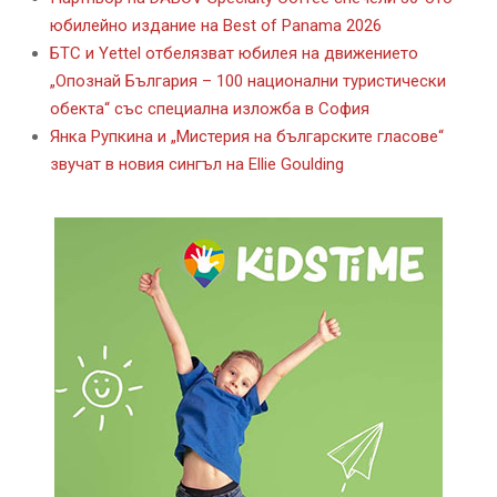
юбилейно издание на Best of Panama 2026
БТС и Yettel отбелязват юбилея на движението
„Опознай България – 100 национални туристически
обекта“ със специална изложба в София
Янка Рупкина и „Мистерия на българските гласове“
звучат в новия сингъл на Ellie Goulding