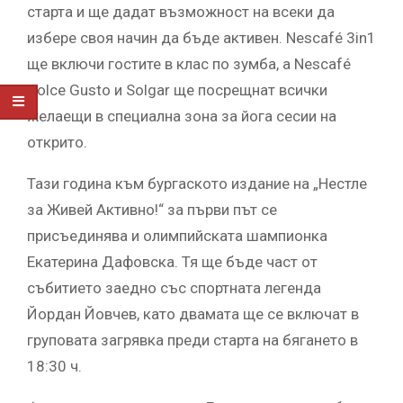
старта и ще дадат възможност на всеки да
избере своя начин да бъде активен. Nescafé 3in1
ще включи гостите в клас по зумба, а Nescafé
Dolce Gusto и Solgar ще посрещнат всички
желаещи в специална зона за йога сесии на
открито.
Тази година към бургаското издание на „Нестле
за Живей Активно!“ за първи път се
присъединява и олимпийската шампионка
Екатерина Дафовска. Тя ще бъде част от
събитието заедно със спортната легенда
Йордан Йовчев, като двамата ще се включат в
груповата загрявка преди старта на бягането в
18:30 ч.