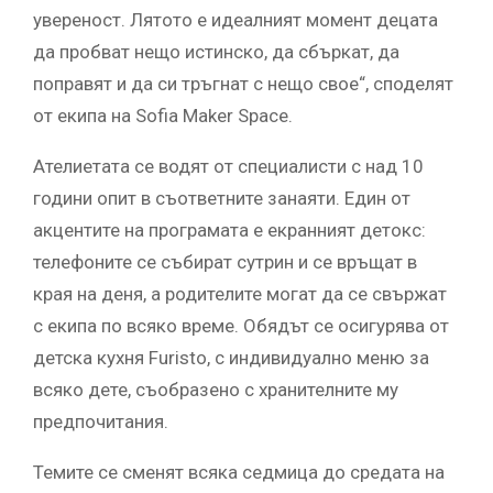
увереност. Лятото е идеалният момент децата
да пробват нещо истинско, да сбъркат, да
поправят и да си тръгнат с нещо свое“, споделят
от екипа на Sofia Maker Space.
Ателиетата се водят от специалисти с над 10
години опит в съответните занаяти. Един от
акцентите на програмата е екранният детокс:
телефоните се събират сутрин и се връщат в
края на деня, а родителите могат да се свържат
с екипа по всяко време. Обядът се осигурява от
детска кухня Furisto, с индивидуално меню за
всяко дете, съобразено с хранителните му
предпочитания.
Темите се сменят всяка седмица до средата на