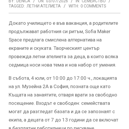
BY:
DENICA
ON:
03/07/2026
IN:
СЕМЕЙСТВО
TAGGED:
ЛЕТНИ АТЕЛИЕТА
WITH:
0 COMMENTS
Докато училището е във ваканция, а родителите
продължават работния си ритъм, Sofia Maker
Space предлага смислена алтернатива на
екраните и скуката. Творческият център
провежда летни ателиета за деца, в които всяка
седмица носи нова тема и нов набор от умения.
В събота, 4 юли, от 10:00 до 17:00 ч., локацията
на ул. Музейна 2А в София, позната още като
Къщата на занаятите, отваря врати за свободно
посещение. Входът е свободен: семействата
могат да разгледат базата и да се запознаят с
екипа, а децата от 7 до 13 години да се включат
в безплатни работилници по рисуване,