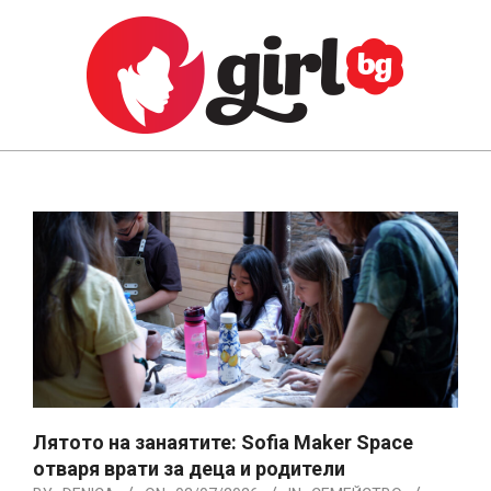
Skip
to
content
GIRL.BG
Primary
Navigation
Menu
Лятото на занаятите: Sofia Maker Space
отваря врати за деца и родители