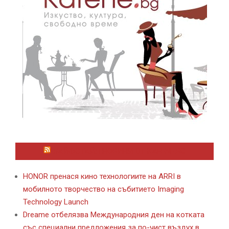
ЛАЙФСТАЙЛ НОВИНИ ОТ KAFENE.BG
HONOR пренася кино технологиите на ARRI в
мобилното творчество на събитието Imaging
Technology Launch
Dreame отбелязва Международния ден на котката
със специални предложения за по-чист въздух в