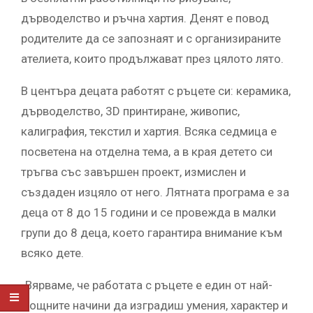
дърводелство и ръчна хартия. Денят е повод
родителите да се запознаят и с организираните
ателиета, които продължават през цялото лято.
В центъра децата работят с ръцете си: керамика,
дърводелство, 3D принтиране, живопис,
калиграфия, текстил и хартия. Всяка седмица е
посветена на отделна тема, а в края детето си
тръгва със завършен проект, измислен и
създаден изцяло от него. Лятната програма е за
деца от 8 до 15 години и се провежда в малки
групи до 8 деца, което гарантира внимание към
всяко дете.
„Вярваме, че работата с ръцете е един от най-
мощните начини да изградиш умения, характер и