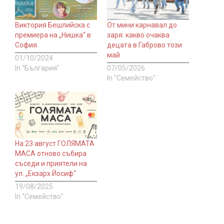
Виктория Бешлийска с
Oт мини карнавал до
премиера на „Нишка“ в
заря: какво очаква
София
децата в Габрово този
май
01/10/2024
In "България"
07/05/2026
In "Семейство"
На 23 август ГОЛЯМАТА
МАСА отново събира
съседи и приятели на
ул. „Екзарх Йосиф“
19/08/2025
In "Семейство"