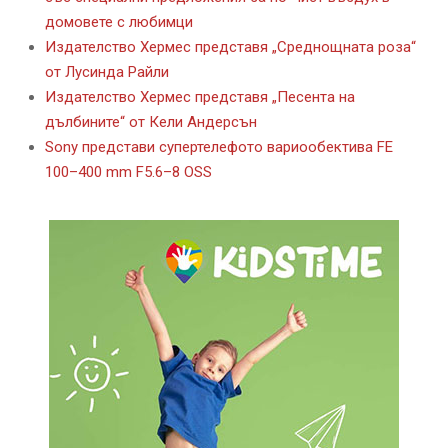
домовете с любимци
Издателство Хермес представя „Среднощната роза“
от Лусинда Райли
Издателство Хермес представя „Песента на
дълбините“ от Кели Андерсън
Sony представи супертелефото вариообектива FE
100–400 mm F5.6–8 OSS