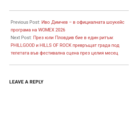
2026-
07-
Previous Post:
Иво Димчев – в официалната шоукейс
03
програма на WOMEX 2026
Next Post:
През юли Пловдив бие в един ритъм:
PHILLGOOD и HILLS OF ROCK превръщат града под
тепетата във фестивална сцена през целия месец
LEAVE A REPLY