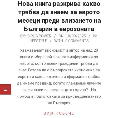
Нова книга разкрива какво
трябва да знаем за еврото
месеци преди влизането на
България в еврозоната
2025-
BY:
GIRL'S POWER
ON:
18/09/2025
IN:
LIFESTYLE
WITH:
0 COMMENTS
09-
18
Уважаваният икономист и автор на над 20
книги събира най-важната информация за
еврото, която всеки гражданин трябва да
знае Готова ли е българската икономика за
еврото и каква ключова информация трябва
да имаме предвид, когато планираме личните
си финанси за следващата година? На
помощ в подготовката за присъединяването
на България
ВИЖ ПОВЕЧЕ