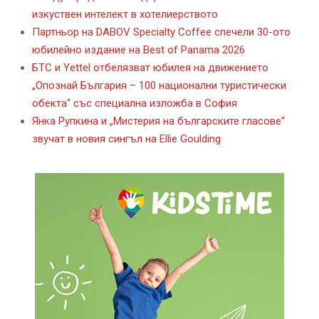
изкуствен интелект в хотелиерството
Партньор на DABOV Specialty Coffee спечели 30-ото
юбилейно издание на Best of Panama 2026
БТС и Yettel отбелязват юбилея на движението
„Опознай България – 100 национални туристически
обекта“ със специална изложба в София
Янка Рупкина и „Мистерия на българските гласове“
звучат в новия сингъл на Ellie Goulding