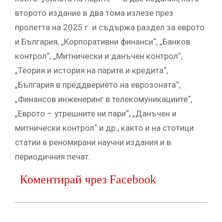
второто издание в два тома излезе през
пролетта на 2025 г. и съдържа раздел за еврото
и България, „Корпоративни финанси“, „Банков
контрол“, „Митнически и данъчен контрол“,
„Теория и история на парите и кредита“,
„България в преддверието на еврозоната“,
„Финансов инженеринг в телекомуникациите“,
„Еврото – утрешните ни пари“, „Данъчен и
митнически контрол“ и др., както и на стотици
статии в реномирани научни издания и в
периодичния печат.
Коментирай чрез Facebook