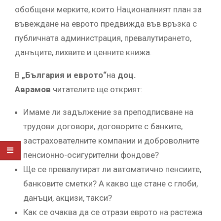
обобщени мерките, които Националният план за
въвеждане на еврото предвижда във връзка с
публичната администрация, превалутирането,
данъците, лихвите и ценните книжа.
В
„България и еврото“
на
доц.
Аврамов
читателите ще открият:
Имаме ли задължение за преподписване на
трудови договори, договорите с банките,
застрахователните компании и доброволните
пенсионно-осигурителни фондове?
Ще се превалутират ли автоматично пенсиите,
банковите сметки? А какво ще стане с глоби,
данъци, акцизи, такси?
Как се очаква да се отрази еврото на растежа