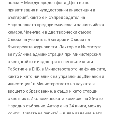
полза – Международен фонд „Център по
приватизация и чуждестранни инвестиции в
България“, както е и съпредседател на
Националната предприемаческа и занаятчийска
камара. Членува и в два творчески съюза –
Съюза на учените в България и Съюза на
българските журналисти. Лектор е в Института
за публична администрация при Министерския
съвет, който е издал три от неговите книги.
Работил е в БНБ, в Министерството на финансите,
както и като началник на управление „Финанси и
инвестиции“ в Министерството на науката и
висшето образование, а също и като старши
съветник в Икономическата комисия на 36-ото
Народно събрание. Автор е на 24 книги, между
които: „Силата на парите“ – в две издания, като