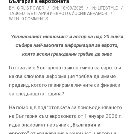
България в еврозоната
BY:
GIRL'S POWER
ON:
18/09/2025
IN:
LIFESTYLE
TAGGED:
БЪЛГАРИЯ И ЕВРОТО
,
ЙОСИФ АВРАМОВ
WITH:
0 COMMENTS
Уважаваният икономист и автор на над 20 книги
събира най-важната информация за еврото,
която всеки гражданин трябва да знае
Готова ли е българската икономика за еврото и
каква ключова информация трябва да имаме
предвид, когато планираме личните си финанси
за следващата година?
На помощ в подготовката за присъединяването
на България към еврозоната от 1 януари 2026 г.
идва знаковият наръчник
„България и
еврото“
от уважавания икономист и автор на