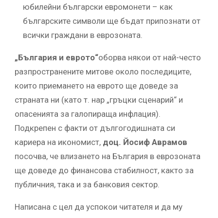
юбилейни български евромонети – как
българските символи ще бъдат припознати от
всички граждани в еврозоната.
„България и еврото“
оборва някои от най-често
разпространените митове около последиците,
които приемането на еврото ще доведе за
страната ни (като т. нар „гръцки сценарий“ и
опасенията за галопираща инфлация).
Подкрепен с факти от дългогодишната си
кариера на икономист,
доц. Йосиф Аврамов
посочва, че влизането на България в еврозоната
ще доведе до финансова стабилност, както за
публичния, така и за банковия сектор.
Написана с цел да успокои читателя и да му