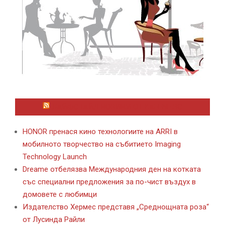
ЛАЙФСТАЙЛ НОВИНИ ОТ KAFENE.BG
HONOR пренася кино технологиите на ARRI в
мобилното творчество на събитието Imaging
Technology Launch
Dreame отбелязва Международния ден на котката
със специални предложения за по-чист въздух в
домовете с любимци
Издателство Хермес представя „Среднощната роза“
от Лусинда Райли