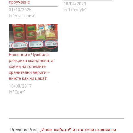
проучване
18/04/2023
31/10/2025
In "Lifestyle"
In "България"
Нашенци в Чужбина
разкриха скандалната
схема на големите
хранителни вериги –
вижте как ни цакат!
18/08/2017
In "Свят"
2025-
09-
Previous Post:
„Изяж жабата!“ и отключи пълния си