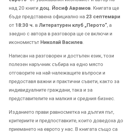
над 20 книги
доц. Йосиф Аврамов
. Книгата ще
бъде представена официално на
23 септември
от
18:30 ч.
в
Литературен клуб „Перото“
, а
заедно с автора в разговора ще се включи и
икономистът
Николай Василев
.
Написан на разговорен и достъпен език, този
полезен наръчник събира на едно място
отговорите на най-належащите въпроси и
предоставя важни и практични съвети, както за
индивидуалните граждани, така и за
представителите на малкия и средния бизнес.
Изданието прави равносметка на дългия път,
критериите и предпоставките, които доведоха до
приемането на еврото у нас. В книгата също са