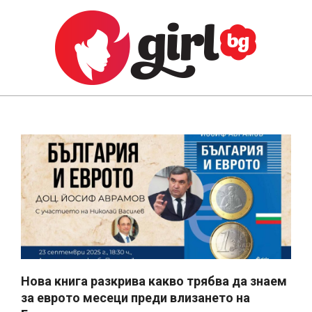
Skip
to
content
GIRL.BG
Primary
Navigation
Menu
Нова книга разкрива какво трябва да знаем
за еврото месеци преди влизането на