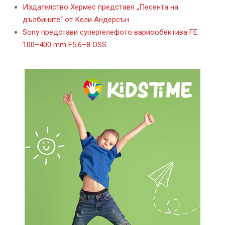
Издателство Хермес представя „Песента на
дълбините“ от Кели Андерсън
Sony представи супертелефото вариообектива FE
100–400 mm F5.6–8 OSS