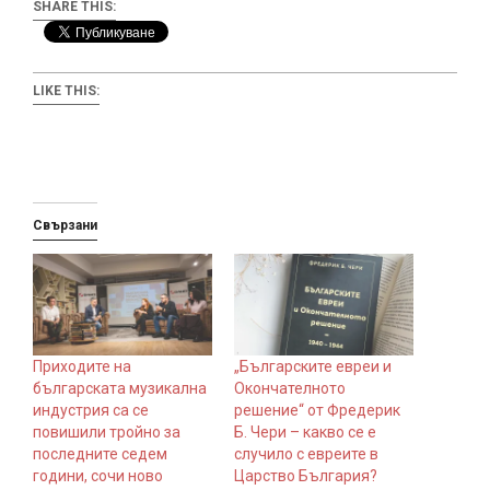
SHARE THIS:
LIKE THIS:
Свързани
Приходите на
„Българските евреи и
българската музикална
Окончателното
индустрия са се
решение“ от Фредерик
повишили тройно за
Б. Чери – какво се е
последните седем
случило с евреите в
години, сочи ново
Царство България?