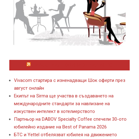
ЛАЙФСТАЙЛ НОВИНИ ОТ KAFENE.BG
Vivacom стартира с изненадващи Шок оферти през
август онлайн
Екипът на Sirma ще участва в създаването на
международните стандарти за навлизане на
изкуствен интелект в хотелиерството
Партньор на DABOV Specialty Coffee спечели 30-ото
юбилейно издание на Best of Panama 2026
БТС и Yettel отбелязват юбилея на движението