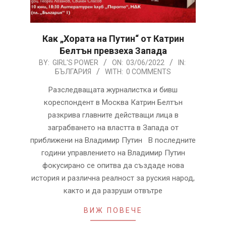
Как „Хората на Путин“ от Катрин
Белтън превзеха Запада
2022-
BY:
GIRL'S POWER
ON:
03/06/2022
IN:
БЪЛГАРИЯ
WITH:
0 COMMENTS
06-
03
Разследващата журналистка и бивш
кореспондент в Москва Катрин Белтън
разкрива главните действащи лица в
заграбването на властта в Запада от
приближени на Владимир Путин В последните
години управлението на Владимир Путин
фокусирано се опитва да създаде нова
история и различна реалност за руския народ,
както и да разруши отвътре
ВИЖ ПОВЕЧЕ