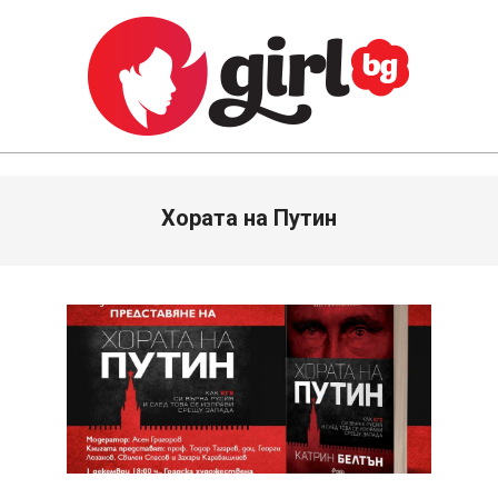
Skip
to
content
GIRL.BG
Primary
Хората на Путин
Navigation
Menu