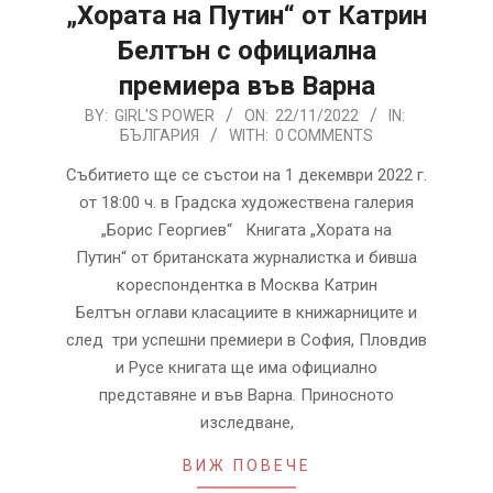
„Хората на Путин“ от Катрин
Белтън с официална
премиера във Варна
2022-
BY:
GIRL'S POWER
ON:
22/11/2022
IN:
БЪЛГАРИЯ
WITH:
0 COMMENTS
11-
22
Събитието ще се състои на 1 декември 2022 г.
от 18:00 ч. в Градска художествена галерия
„Борис Георгиев“ Книгата „Хората на
Путин“ от британската журналистка и бивша
кореспондентка в Москва Катрин
Белтън оглави класациите в книжарниците и
след три успешни премиери в София, Пловдив
и Русе книгата ще има официално
представяне и във Варна. Приносното
изследване,
ВИЖ ПОВЕЧЕ