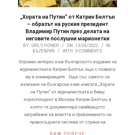
„Хората на Путин“ от Катрин Белтън
– образът на руския президент
Владимир Путин през делата на
неговите послушни марионетки
2022-
BY:
GIRL'S POWER
ON:
13/06/2022
IN:
БЪЛГАРИЯ
WITH:
0 COMMENTS
06-
13
Огромен интерес към българското издание на
журналистката Катрин Белтън още с появата
му в книжарниците Oще със самото си
излизане на български език книгата „Хората
на Путин“ от журналистката и бивш
кореспондент в Москва Катрин Белтън, в
която тя документира смайващото
заграбване на властта и превземането на
правосъдната система от страна на
ВИЖ ПОВЕЧЕ