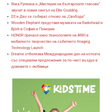
Янка Рупкина и „Мистерия на българските гласове“
звучат в новия сингъл на Ellie Goulding
D2 и Део се събират отново за „Свобода“
Wooden Elephant представя музиката на Radiohead и
Björk в София и Поморие
HONOR пренася кино технологиите на ARRI в
мобилното творчество на събитието Imaging
Technology Launch
Dreame отбелязва Международния ден на котката
със специални предложения за по-чист въздух в
домовете с любимци