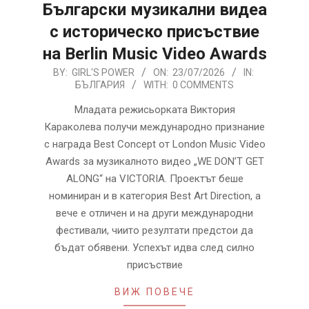
Български музикални видеа
с историческо присъствие
на Berlin Music Video Awards
2026-
BY:
GIRL'S POWER
ON:
23/07/2026
IN:
БЪЛГАРИЯ
WITH:
0 COMMENTS
07-
23
Младата режисьорката Виктория
Караколева получи международно признание
с награда Best Concept от London Music Video
Awards за музикалното видео „WE DON’T GET
ALONG“ на VICTORIA. Проектът беше
номиниран и в категория Best Art Direction, а
вече е отличен и на други международни
фестивали, чиито резултати предстои да
бъдат обявени. Успехът идва след силно
присъствие
ВИЖ ПОВЕЧЕ