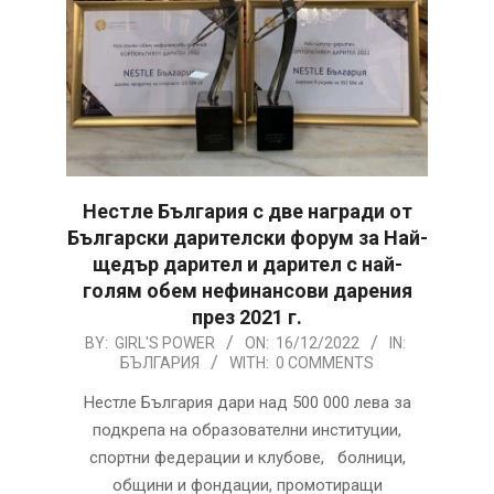
Нестле България с две награди от
Български дарителски форум за Най-
щедър дарител и дарител с най-
голям обем нефинансови дарения
през 2021 г.
2022-
BY:
GIRL'S POWER
ON:
16/12/2022
IN:
БЪЛГАРИЯ
WITH:
0 COMMENTS
12-
16
Нестле България дари над 500 000 лева за
подкрепа на образователни институции,
спортни федерации и клубове, болници,
общини и фондации, промотиращи