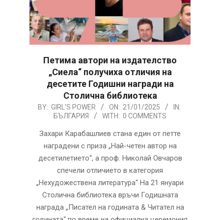
Петима автори на издателство
„Сиела“ получиха отличия на
десетите Годишни награди на
Столична библиотека
2025-
BY:
GIRL'S POWER
ON:
21/01/2025
IN:
БЪЛГАРИЯ
WITH:
0 COMMENTS
01-
21
Захари Карабашлиев стана един от петте
наградени с приза „Най-четен автор на
десетилетието“, а проф. Николай Овчаров
спечели отличието в категория
„Нехудожествена литература“ На 21 януари
Столична библиотека връчи Годишната
награда „Писател на годината & Читател на
годината“ по време на официална церемония