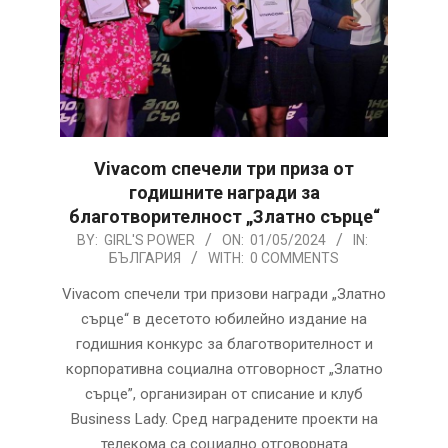
Vivacom спечели три приза от
годишните награди за
благотворителност „Златно сърце“
2024-
BY:
GIRL'S POWER
ON:
01/05/2024
IN:
БЪЛГАРИЯ
WITH:
0 COMMENTS
05-
01
Vivacom спечели три призови награди „Златно
сърце“ в десетото юбилейно издание на
годишния конкурс за благотворителност и
корпоративна социална отговорност „Златно
сърце”, организиран от списание и клуб
Business Lady. Сред наградените проекти на
телекома са социално отговорната