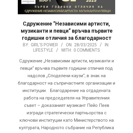
Сдружение “Независими артисти,
музиканти и певци“ връчва първите
годишни отличия за благодарност
2025-
BY:
GIRL'S POWER
ON:
28/03/2025
IN:
LIFESTYLE
WITH:
0 COMMENTS
03-
28
Сдружение „Независими артисти, музиканти и
певци“ връчва първите годишни отличия под
надслов „Споделени каузи“, в знак на
благодарност на съпричастните организации и
институции. Благодарение на отдадената
работа на председателя на Управителния
съвет – доказаният музикант Пейо Пеев
изгради стратегически партньорства с
ключови институции като Министерството на
културата, Народното събрание на Република