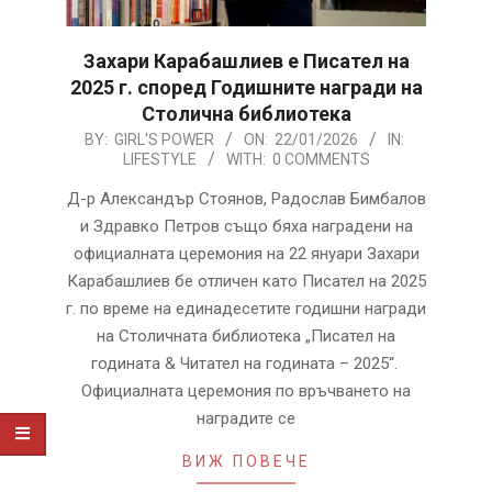
Захари Карабашлиев е Писател на
2025 г. според Годишните награди на
Столична библиотека
2026-
BY:
GIRL'S POWER
ON:
22/01/2026
IN:
LIFESTYLE
WITH:
0 COMMENTS
01-
22
Д-р Александър Стоянов, Радослав Бимбалов
и Здравко Петров също бяха наградени на
официалната церемония на 22 януари Захари
Карабашлиев бе отличен като Писател на 2025
г. по време на единадесетите годишни награди
на Столичната библиотека „Писател на
годината & Читател на годината – 2025“.
Официалната церемония по връчването на
наградите се
ВИЖ ПОВЕЧЕ