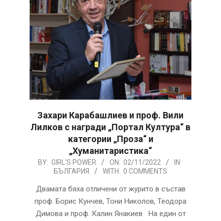
Захари Карабашлиев и проф. Вили
Лилков с награди „Портал Култура“ в
категории „Проза“ и
„Хуманитаристика“
2022-
BY:
GIRL'S POWER
ON:
02/11/2022
IN:
БЪЛГАРИЯ
WITH:
0 COMMENTS
11-
02
Двамата бяха отличени от журито в състав
проф. Борис Кунчев, Тони Николов, Теодора
Димова и проф. Калин Янакиев На един от