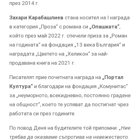
през 2014 г.
Захари Карабашлиев
стана носител на I награда
в категория „Проза“ с романа си
„Опашката“
,
който през май 2022 г. спечели приза за „Роман
на годината“ на фондация „13 века България“ и
наградата „Цветето на „Хеликон“ за най-
продавана книга на 2021 г.
Писателят прие почетната награда на
„Портал
Култура“
и благодари на фондация „Комунитас“
за „неуморното, всекидневно, постоянно градене
на общност“, което те успяват да постигнат чрез
работата си през годините.
По повод Деня на будителите той припомни:
„Ние
трябва да оказваме съпротива на невежеството.