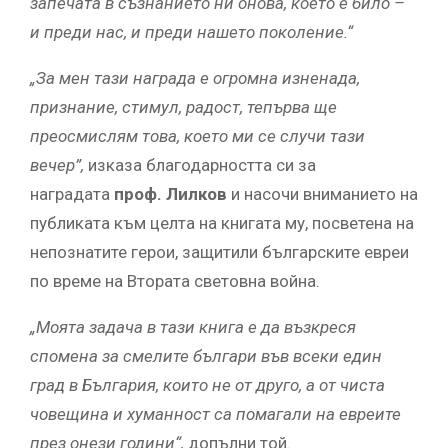
запечата в съзнанието ни онова, което е било –
и преди нас, и преди нашето поколение.“
„За мен тази награда е огромна изненада,
признание, стимул, радост, тепърва ще
преосмислям това, което ми се случи тази
вечер”,
изказа благодарността си за
наградата
проф. Лилков
и насочи вниманието на
публиката към целта на книгата му, посветена на
непознатите герои, защитили българските евреи
по време на Втората световна война.
„Моята задача в тази книга е да възкреся
спомена за смелите българи във всеки един
град в България, които не от друго, а от чиста
човещина и хуманност са помагали на евреите
през онези години“,
допълни той.