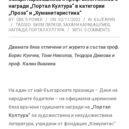
награди „Портал Култура“ в категории
„Проза“ и „Хуманитаристика“
BY:
GIRL'S POWER
ON:
02/11/2022
IN:
БЪЛГАРИЯ
TAGGED:
ВИЛИ ЛИЛКОВ
,
ЗАХАРИ КАРАБАШЛИЕВ
,
НАГРАДИ
,
ПОРТАЛ КУЛТУРА
WITH:
0 COMMENTS
Двамата бяха отличени от журито в състав проф.
Борис Кунчев, Тони Николов, Теодора Димова и
проф. Калин Янакиев
На един от най-българските празници – Деня на
народните будители – на официална церемония
бяха връчени годишните награди на
„Портал
Култура“
за художествена и нехудожествена
литература, учредени от фондация „Комунитас“