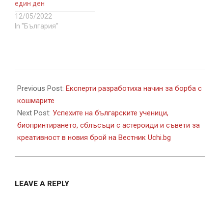
един ден
12/05/2022
In "България"
2022-
11-
Previous Post:
Експерти разработиха начин за борба с
02
кошмарите
Next Post:
Успехите на българските ученици,
биопринтирането, сблъсъци с астероиди и съвети за
креативност в новия брой на Вестник Uchi.bg
LEAVE A REPLY