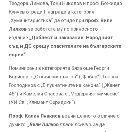
Теодора Димова, Тони Николов и проф. Божидар
Кунчев отреди II награда в категория
„Хуманитаристика“ да отиде при
проф. Вили
Лилков
за работата му по приносното
издание
„Доблест и наказание. Народният
съд и ДС срещу спасителите на българските
евреи“
.
Номинирани в категорията бяха още Георги
Борисов с „Откаченият вагон“ („Фабер“), Георги
Господинов с „В пукнатините на канона“ („Жанет
45“) и Камелия Спасова с „Модерният мимесис“
(УИ Св. „Климент Охридски“).
Проф. Калин Янакиев
връчи ценното отличие с
думите:
„
Вили Лилков
прави всичко, за да