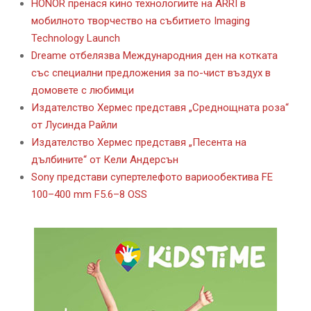
HONOR пренася кино технологиите на ARRI в
мобилното творчество на събитието Imaging
Technology Launch
Dreame отбелязва Международния ден на котката
със специални предложения за по-чист въздух в
домовете с любимци
Издателство Хермес представя „Среднощната роза“
от Лусинда Райли
Издателство Хермес представя „Песента на
дълбините“ от Кели Андерсън
Sony представи супертелефото вариообектива FE
100–400 mm F5.6–8 OSS