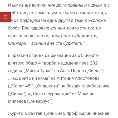
И ми се ще всички ние да го правим и с думи, и с
действия, не само наум, не само в мислите си, а
да се поддържаме едни други в тази по-голяма
борба. Благодаря на всички, които сте тук, на
всички свои колеги, писатели, публицисти,
книжари – всички вие сте будители!“
В краткия списък с номинации за отличието
влязоха общо 4 творби, издадени през 2021
година: „Мисия Туран“ на Алек Попов („Сиела“),
„Нас, които ни няма“ на Антония Апостолова
(„Жанет 45“), „Опашката“ на Захари Карабашлиев
(„Сиела“) и „Лято в Бурландия“ на Момчил
Миланов („Аквариус“).
Журито в състав Деян Енев, проф. Калин Янакиев,