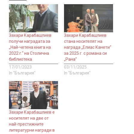
Захари Карабашлиев
Захари Карабашлиев
получи наградата за
стана носителят на
„Най-четена книга на
награда „Елиас Канети“
2022 г.“ на Столична
за 2025 г. с романа си
библиотека
„Рана“
17/01/2023
03/11/2025
In "България"
In "България"
Захари Карабашлиев е
носителят на две от
най-престижните
литературни награди в