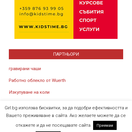
ПАРТНЬОРИ
гравирани чаши
Работно облекло от Wuerth
Изкупуване на коли
Girl.bg използва бисквитки, за да подобри ефективността и
Вашето преживяване в сайта. Ако желаете можете да се
откажете и да не посещавате сайта.
Приемам
Designed using
Magazine News Byte
. Powered by
WordPress
.