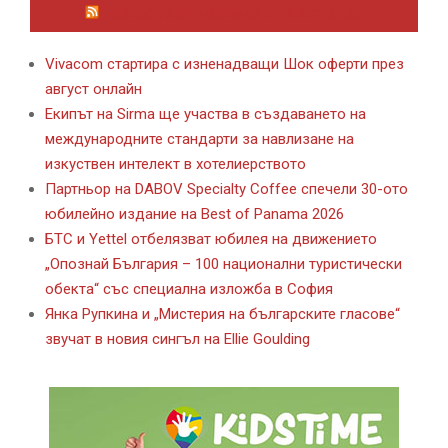
ЛАЙФСТАЙЛ НОВИНИ ОТ KAFENE.BG
Vivacom стартира с изненадващи Шок оферти през
август онлайн
Екипът на Sirma ще участва в създаването на
международните стандарти за навлизане на
изкуствен интелект в хотелиерството
Партньор на DABOV Specialty Coffee спечели 30-ото
юбилейно издание на Best of Panama 2026
БТС и Yettel отбелязват юбилея на движението
„Опознай България – 100 национални туристически
обекта“ със специална изложба в София
Янка Рупкина и „Мистерия на българските гласове“
звучат в новия сингъл на Ellie Goulding