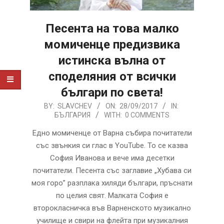
Песента на това малко
момиченце предизвика
истинска вълна от
споделяния от всички
българи по света!
2017-
BY:
SLAVCHEV
ON:
28/09/2017
IN:
БЪЛГАРИЯ
WITH:
0 COMMENTS
09-
28
Едно момиченце от Варна събира почитатели
със звънкия си глас в YouTube. То се казва
София Иванова и вече има десетки
почитатели. Песента със заглавие „Хубава си
моя горо” разплака хиляди българи, пръснати
по целия свят. Малката София е
второкласничка във Варненското музикално
училище и свири на флейта при музикалния