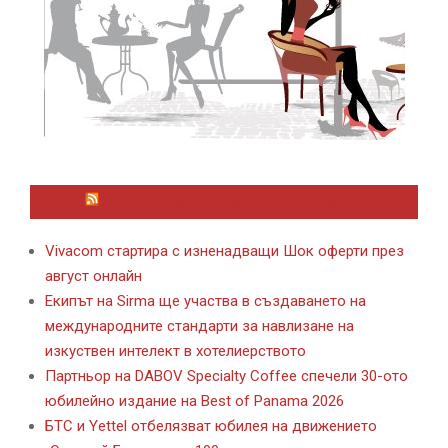
ЛАЙФСТАЙЛ НОВИНИ ОТ KAFENE.BG
Vivacom стартира с изненадващи Шок оферти през
август онлайн
Екипът на Sirma ще участва в създаването на
международните стандарти за навлизане на
изкуствен интелект в хотелиерството
Партньор на DABOV Specialty Coffee спечели 30-ото
юбилейно издание на Best of Panama 2026
БТС и Yettel отбелязват юбилея на движението