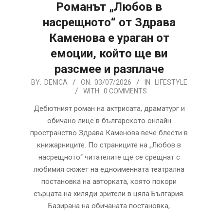
Романът „Любов в
насрещното“ от Здрава
Каменова е ураган от
емоции, който ще ви
разсмее и разплаче
2026-
BY:
DENICA
ON:
03/07/2026
IN:
LIFESTYLE
WITH:
0 COMMENTS
07-
03
Дебютният роман на актрисата, драматург и
обичано лице в българското онлайн
пространство Здрава Каменова вече блести в
книжарниците. По страниците на „Любов в
насрещното“ читателите ще се срещнат с
любимия сюжет на едноименната театрална
постановка на авторката, която покори
сърцата на хиляди зрители в цяла България.
Базирана на обичаната постановка,