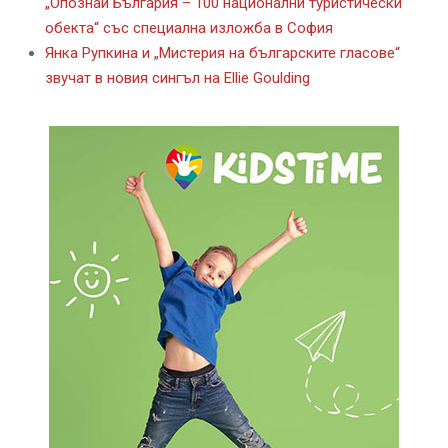
„Опознай България – 100 национални туристически
обекта“ със специална изложба в София
Янка Рупкина и „Мистерия на българските гласове“
звучат в новия сингъл на Ellie Goulding