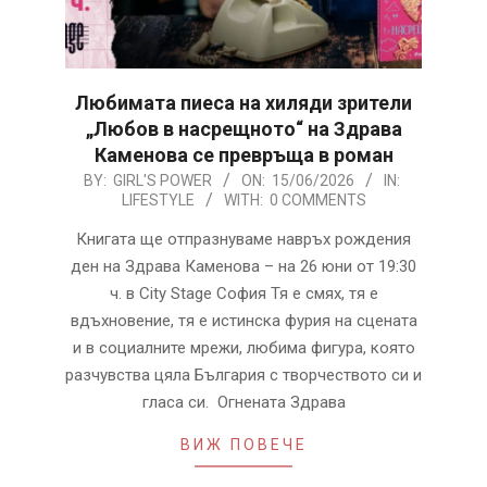
Любимата пиеса на хиляди зрители
„Любов в насрещното“ на Здрава
Каменова се превръща в роман
2026-
BY:
GIRL'S POWER
ON:
15/06/2026
IN:
LIFESTYLE
WITH:
0 COMMENTS
06-
15
Книгата ще отпразнуваме навръх рождения
ден на Здрава Каменова – на 26 юни от 19:30
ч. в City Stage София Тя е смях, тя е
вдъхновение, тя е истинска фурия на сцената
и в социалните мрежи, любима фигура, която
разчувства цяла България с творчеството си и
гласа си. Огнената Здрава
ВИЖ ПОВЕЧЕ