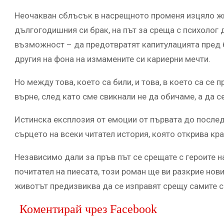
Неочакван сблъсък в насрещното променя изцяло жив
дългогодишния си брак, на път за среща с психолог
възможност – да предотвратят капитулацията пред 
другия на фона на измамените си кариерни мечти.
Но между това, което са били, и това, в което са се
върне, след като сме свикнали не да обичаме, а да с
Истинска експлозия от емоции от първата до после
сърцето на всеки читател история, която открива к
Независимо дали за пръв път се срещате с героите 
почитател на пиесата, този роман ще ви разкрие нов
животът предизвиква да се изправят срещу самите се
Коментирай чрез Facebook