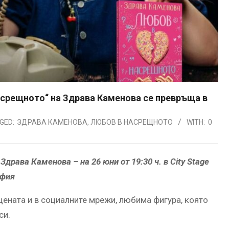
асрещното“ на Здрава Каменова се превръща в
GED:
ЗДРАВА КАМЕНОВА
,
ЛЮБОВ В НАСРЕЩНОТО
WITH:
0
рава Каменова – на 26 юни от 19:30 ч. в City Stage
фия
 сцената и в социалните мрежи, любима фигура, която
си.