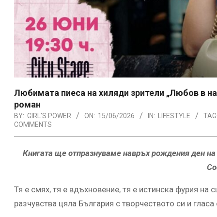
Любимата пиеса на хиляди зрители „Любов в н
роман
BY:
GIRL'S POWER
ON:
15/06/2026
IN:
LIFESTYLE
TAG
COMMENTS
Книгата ще отпразнуваме навръх рождения ден на Зд
Со
Тя е смях, тя е вдъхновение, тя е истинска фурия на
разчувства цяла България с творчеството си и гласа 