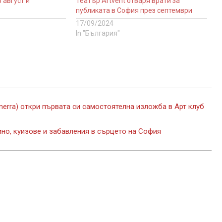
 август и
Театър Artvent отваря врати за
публиката в София през септември
17/09/2024
In "България"
imerra) откри първата си самостоятелна изложба в Арт клуб
но, куизове и забавления в сърцето на София