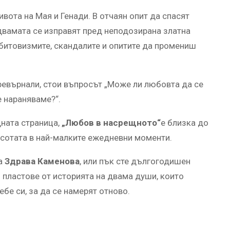
ота на Мая и Генади. В отчаян опит да спасят
 двамата се изправят пред неподозирана златна
битовизмите, скандалите и опитите да промениш
 превърнали, стои въпросът „Може ли любовта да се
е нараняваме?“.
дната страница,
„Любов в насрещното“
е близка до
расотата в най-малките ежедневни моменти.
на
Здрава Каменова
, или пък сте дългогодишен
и пластове от историята на двама души, които
бе си, за да се намерят отново.