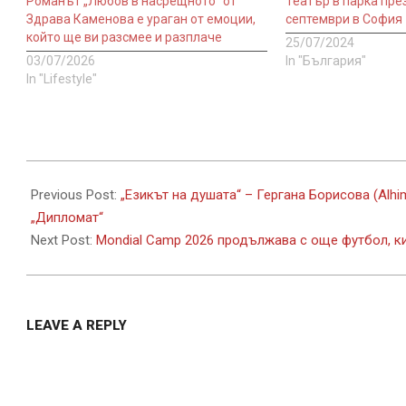
Романът „Любов в насрещното“ от
Театър в парка през
Здрава Каменова е ураган от емоции,
септември в София
който ще ви разсмее и разплаче
25/07/2024
03/07/2026
In "България"
In "Lifestyle"
2026-
06-
Previous Post:
„Езикът на душата“ – Гергана Борисова (Alh
15
„Дипломат“
Next Post:
Mondial Camp 2026 продължава с още футбол, ки
LEAVE A REPLY