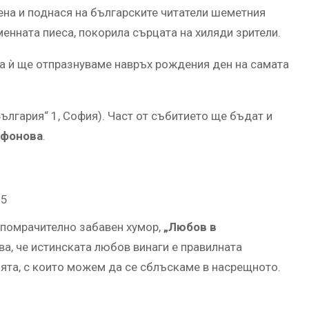
ена и поднася на българските читатели шеметния
менната пиеса, покорила сърцата на хиляди зрители.
ата ѝ ще отпразнуваме навръх рождения ден на самата
„България“ 1, София). Част от събитието ще бъдат и
ифонова
.
35
опомрачително забавен хумор,
„Любов в
ва, че истинската любов винаги е правилната
ята, с които можем да се сблъскаме в насрещното.