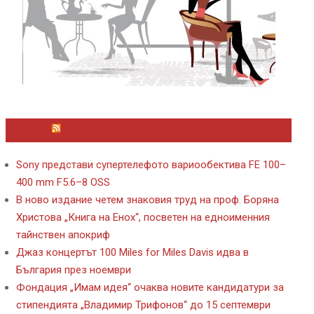
ЛАЙФСТАЙЛ НОВИНИ ОТ KAFENE.BG
Sony представи супертелефото вариообектива FE 100–
400 mm F5.6–8 OSS
В ново издание четем знаковия труд на проф. Боряна
Христова „Книга на Енох“, посветен на едноименния
тайнствен апокриф
Джаз концертът 100 Miles for Miles Davis идва в
България през ноември
Фондация „Имам идея“ очаква новите кандидатури за
стипендията „Владимир Трифонов“ до 15 септември