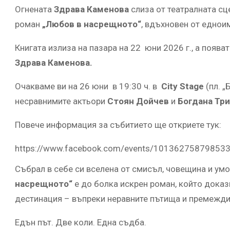
Огнената
Здрава Каменова
слиза от театралната сц
роман
„Любов в насрещното“
, вдъхновен от еднои
Книгата излиза на пазара на 22 юни 2026 г., а появ
Здрава Каменова
.
Очакваме ви на 26 юни в 19:30 ч. в
City Stage
(пл. 
несравнимите актьори
Стоян Дойчев
и
Богдана Тр
Повече информация за събитието ще откриете тук:
https://www.facebook.com/events/10136275879853
Събрал в себе си вселена от смисъл, човещина и ум
насрещното“
е до болка искрен роман, който доказ
дестинация – въпреки неравните пътища и премежди
Едън път. Две коли. Една съдба.