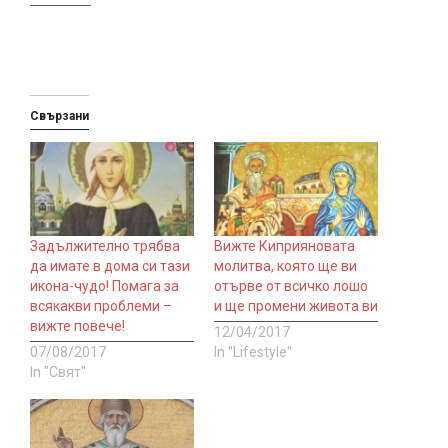
Свързани
Задължително трябва
Вижте Киприяновата
да имате в дома си тази
молитва, която ще ви
икона-чудо! Помага за
отърве от всичко лошо
всякакви проблеми –
и ще промени живота ви
вижте повече!
12/04/2017
07/08/2017
In "Lifestyle"
In "Свят"