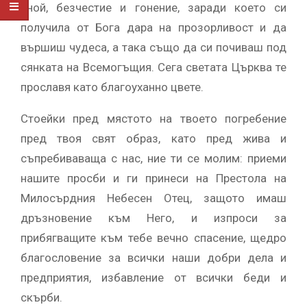
зной, безчестие и гонение, заради което си
получила от Бога дара на прозорливост и да
вършиш чудеса, а така също да си почиваш под
сянката на Всемогъщия. Сега светата Църква те
прославя като благоуханно цвете.
Стоейки пред мястото на твоето погребение
пред твоя свят образ, като пред жива и
съпребиваваща с нас, ние ти се молим: приеми
нашите просби и ги принеси на Престола на
Милосърдния Небесен Отец, защото имаш
дръзновение към Него, и изпроси за
прибягващите към тебе вечно спасение, щедро
благословение за всички наши добри дела и
предприятия, избавление от всички беди и
скърби.