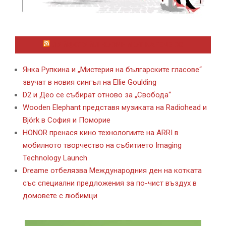
ЛАЙФСТАЙЛ НОВИНИ ОТ KAFENE.BG
Янка Рупкина и „Мистерия на българските гласове“
звучат в новия сингъл на Ellie Goulding
D2 и Део се събират отново за „Свобода“
Wooden Elephant представя музиката на Radiohead и
Björk в София и Поморие
HONOR пренася кино технологиите на ARRI в
мобилното творчество на събитието Imaging
Technology Launch
Dreame отбелязва Международния ден на котката
със специални предложения за по-чист въздух в
домовете с любимци