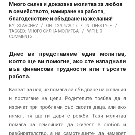
Много силна и доказана молитва за любов
в семейството, намиране на работа,
благоденствие и сбъдване на желания!
BY:
SLAVCHEV
ON:
12/04/2017
IN:
LIFESTYLE
TAGGED:
МНОГО СИЛНА МОЛИТВА
WITH:
0
COMMENTS
Днес ви представяме една молитва,
която ще ви помогне, ако сте изпаднали
във финансови трудности или търсите
работа.
Казват за нея, че помага за сбъдване на желания
и постигане на цели. Родителите трябва да я
изричат при проблеми със своите деца, или ако
нямат, тя ще ги дари с рожби. Тази молитва
помага на семейните да живеят в любов и
разбирателство, а на самотниците- да намерят