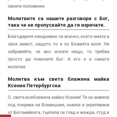
своите половинки.
Молитвите са нашите разговори с Бог,
така че не пропускайте да ги изричате.
Благодарете ежедневно за всичко, което имате в
своя живот, защото то е по Божията воля. Не
забравяйте, че ако искате нещо, то трябва
просто да помолите Бог. А ето я и самата
молитва:
Молитва към света блажена майка
Ксения Петербургска
О, света всеблажена майко Ксения! Ти си живяла
под покрива на Всевишния, знаена и укрепявана
от Богомайката, търпяла си глад и жажда, студ и