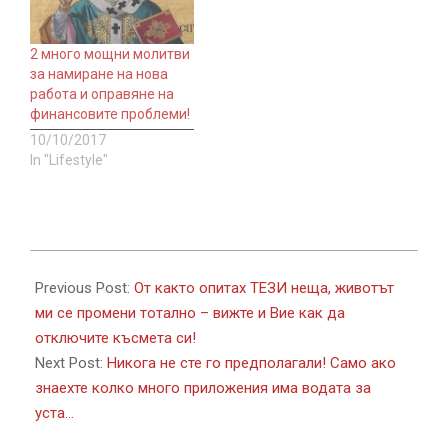
2 много мощни молитви
за намиране на нова
работа и оправяне на
финансовите проблеми!
10/10/2017
In "Lifestyle"
2017-
04-
Previous Post:
От както опитах ТЕЗИ неща, животът
12
ми се промени тотално – вижте и Вие как да
отключите късмета си!
Next Post:
Никога не сте го предполагали! Само ако
знаехте колко много приложения има водата за
уста…