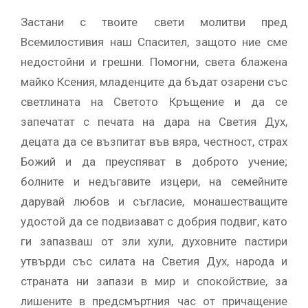
Застани с твоите свети молитви пред
Всемилостивия наш Спасител, защото ние сме
недостойни и грешни. Помогни, света блажена
майко Ксения, младенците да бъдат озарени със
светлината на Светото Кръщение и да се
запечатат с печата на дара на Светия Дух,
децата да се възпитат във вяра, честност, страх
Божий и да преуспяват в доброто учение;
болните и недъгавите изцери, на семейните
дарувай любов и съгласие, монашестващите
удостой да се подвизават с добрия подвиг, като
ги запазваш от зли хули, духовните пастири
утвърди със силата на Светия Дух, народа и
страната ни запази в мир и спокойствие, за
лишените в предсмъртния час от причащение