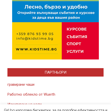
ПАРТНЬОРИ
гравирани чаши
Работно облекло от Wuerth
Изкупуване на коли
Girl.bg използва бисквитки, за да подобри ефективността и