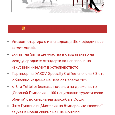
ЛАЙФСТАЙЛ НОВИНИ ОТ KAFENE.BG
Vivacom стартира с изненадващи Шок оферти през
август онлайн
Екипът на Sirma ще участва в създаването на
международните стандарти за навлизане на
изкуствен интелект в хотелиерството
Партньор на DABOV Specialty Coffee спечели 30-ото
юбилейно издание на Best of Panama 2026
БТС и Yettel отбелязват юбилея на движението
„Опознай България – 100 национални туристически
обекта“ със специална изложба в София
Янка Рупкина и „Мистерия на българските гласове“
звучат в новия сингъл на Ellie Goulding