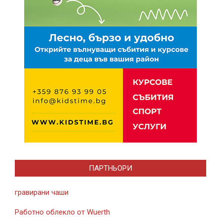
ПАРТНЬОРИ
гравирани чаши
Работно облекло от Wuerth