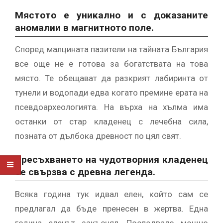
Мястото е уникално и с доказаните
аномалии в магнитното поле.
Според малцината пазители на тайната България
все още не е готова за богатствата на това
място. Те обещават да разкрият лабиринта от
тунели и водопади едва когато премине ерата на
псевдоархеологията. На върха на хълма има
останки от стар кладенец с лечебна сила,
позната от дълбока древност по цял свят.
Пресъхването на чудотворния кладенец
се свързва с древна легенда.
Всяка година тук идвал елен, който сам се
предлагал да бъде пренесен в жертва. Една
година еленът закъснял. Последвало мощно