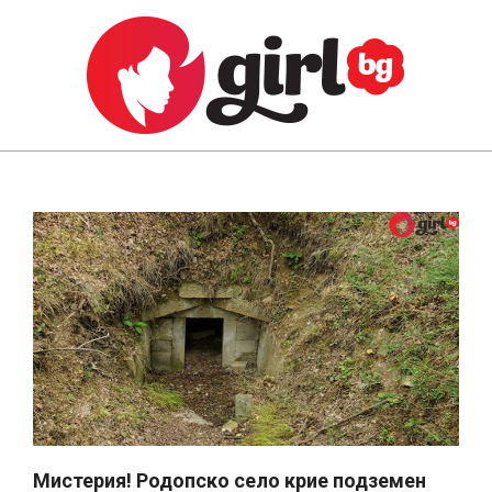
Skip
to
content
GIRL.BG
Primary
Navigation
Menu
Мистерия! Родопско село крие подземен