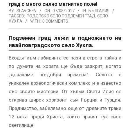
град с много силно магнитно поле!
BY:
SLAVCHEV
ON:
07/08/2017
IN:
БЪЛГАРИЯ
TAGGED:
РОДОПСКО СЕЛО ПОДЗЕМЕН ГРАД
,
СЕЛО
ХУХЛА
WITH:
0 COMMENTS
Подземен град лежи в подножието на
ивайловградското село Хухла.
Входът към лабиринта се пази в строга тайна и
по думите на хората ще бъде разкрит, когато
„дочакаме по-добри времена“. Селото е
уникален археологически комплекс и е известно
със своите мистерии. От хълма Свети Илия се
открива широк хоризонт към Гърция и Турция.
Предимство, забелязано още от древните траки
12 века преди Христа, които правят тук свое
светилище.