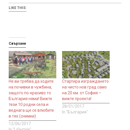
LIKE THIS:
Свързани
Не ви трябва да ходите
Стартира изграждането
на почивки в чужбина,
на чисто нов град само
защото по-красиво то
на 20 км. от София –
България няма! Вижте
вижте проекта!
тези 10 родни села и
28/01/2017
веднага ще се влюбите
In "България"
в тях (снимки)
12/06/2017
In "Lifestyle"