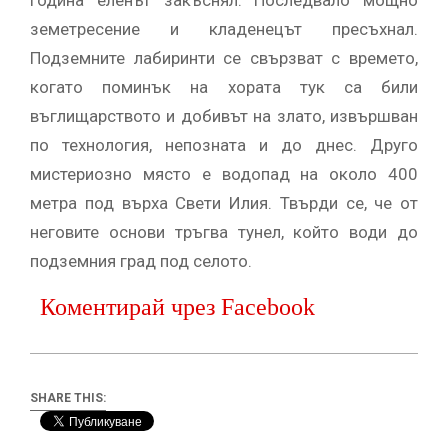
земетресение и кладенецът пресъхнал.
Подземните лабиринти се свързват с времето,
когато поминък на хората тук са били
въглищарството и добивът на злато, извършван
по технология, непозната и до днес. Друго
мистериозно място е водопад на около 400
метра под върха Свети Илия. Твърди се, че от
неговите основи тръгва тунел, който води до
подземния град под селото.
Коментирай чрез Facebook
SHARE THIS: