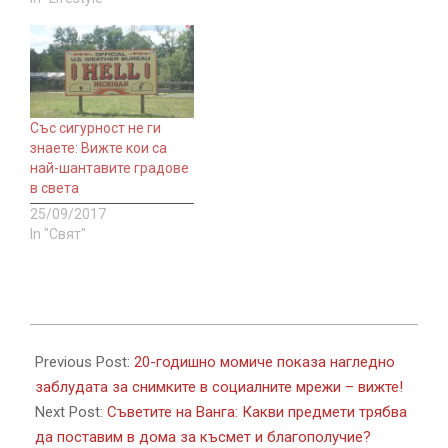
Със сигурност не ги
знаете: Вижте кои са
най-шантавите градове
в света
25/09/2017
In "Свят"
2017-
08-
Previous Post:
20-годишно момиче показа нагледно
07
заблудата за снимките в социалните мрежи – вижте!
Next Post:
Съветите на Ванга: Какви предмети трябва
да поставим в дома за късмет и благополучие?