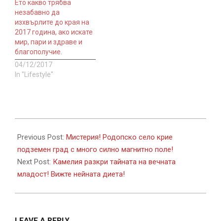
Ето какво трябва
незабавно да
изхвърлите до края на
2017 година, ако искате
мир, пари и здраве и
благополучие.
04/12/2017
In "Lifestyle"
2017-
08-
Previous Post:
Мистерия! Родопско село крие
07
подземен град с много силно магнитно поле!
Next Post:
Камелия разкри тайната на вечната
младост! Вижте нейната диета!
LEAVE A REPLY