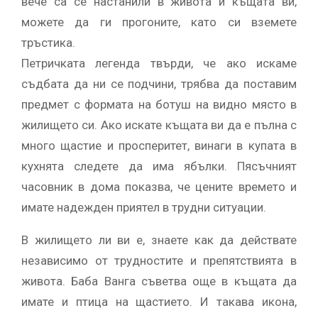
вече са се настанили в живота и къщата ви,
можете да ги прогоните, като си вземете
тръстика.
Петричката легенда твърди, че ако искаме
съдбата да ни се подчини, трябва да поставим
предмет с формата на ботуш на видно място в
жилището си. Ако искате къщата ви да е пълна с
много щастие и просперитет, винаги в купата в
кухнята следете да има ябълки. Пясъчният
часовник в дома показва, че цените времето и
имате надежден приятел в трудни ситуации.
В жилището ли ви е, знаете как да действате
независимо от трудностите и препятствията в
живота. Баба Ванга съветва още в къщата да
имате и птица на щастието. И такава икона,