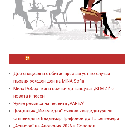
ЛАЙФСТАЙЛ НОВИНИ ОТ KAFENE.BG
Две специални събития през август по случай
първия рожден ден на MINA Sofia
Мила Роберт кани всички да танцуват „KREIZI“ с
новата ѝ песен
Чуйте ремикса на песента „PARÉA“
Фондация „Имам идея“ очаква кандидатури за
стипендията Владимир Трифонов до 15 септември
„Ахинора“ на Аполония 2026 в Созопол