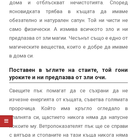
дома и отблъскват нечистотията. Според
ясновидката трябва в къщата да имаме
обезателно и натурален сапун. Той ни чисти не
само физически. А измива всичкото зло и ни
предпазва от зли магии. Чесънът също е едно от
магическите вещества, които е добре да имаме
в дома си.
Поставен в ъглите на стаите, той гони
уроките и ни предпазва от зли очи.
Свещите пък помагат да се съхрани да не
изчезне енергията от къщата, съветва голямата
пророчица. Който има кръгло огледало в
спалнята си, щастието никога няма да напусне
покоите му. Ветропоказателят пък ще се справи
с вятъра и стопаните на тази къща никога няма