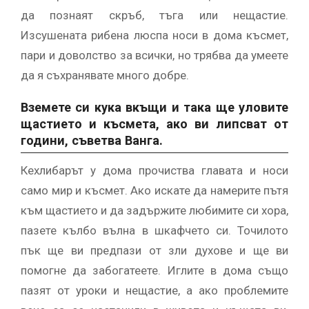
да познаят скръб, тъга или нещастие.
Изсушената рибена люспа носи в дома късмет,
пари и доволство за всички, но трябва да умеете
да я съхранявате много добре.
Вземете си кука вкъщи и така ще уловите
щастието и късмета, ако ви липсват от
години, съветва Ванга.
Кехлибарът у дома прочиства главата и носи
само мир и късмет. Ако искате да намерите пътя
към щастието и да задържите любимите си хора,
пазете кълбо вълна в шкафчето си. Точилото
пък ще ви предпази от зли духове и ще ви
помогне да забогатеете. Иглите в дома също
пазят от уроки и нещастие, а ако проблемите