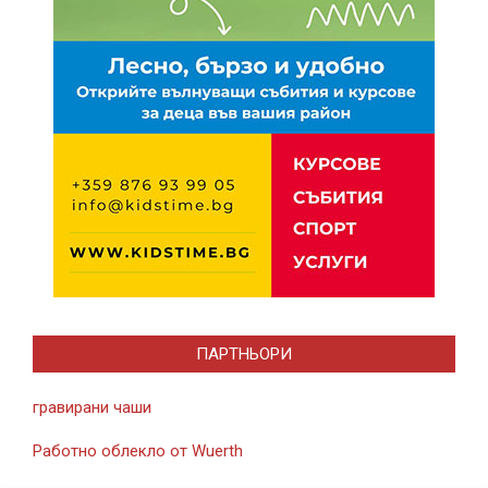
ПАРТНЬОРИ
гравирани чаши
Работно облекло от Wuerth