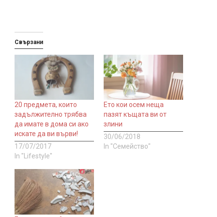
Свързани
20 предмета, които
Ето кои осем неща
задължително трябва
пазят къщата ви от
да имате в дома си ако
злини
искате да ви върви!
30/06/2018
17/07/2017
In "Семейство"
In "Lifestyle"