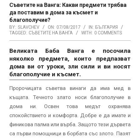
Съветите на Ванга: Какви предмети трябва
да поставим в дома за късмет и
благополучие?
BY:
SLAVCHEV
ON:
07/08/2017
IN:
БЪЛГАРИЯ
TAGGED:
СЪВЕТИТЕ НА ВАНГА
WITH:
0 COMMENTS
Великата Баба Ванга е посочила
няколко предмета, които предпазват
дома ви от уроки, зли сили и ви носят
благополучие и късмет.
Пророчицата съветва винаги да има мед в
къщата. Течното злато носи благополучие в
дома ни. Освен това медът охранява
спокойствието и комфорта. Добре е да имате и
финикова палма или върба. Защото тези дървета
са първи помощници в борбата със злото. Пазят