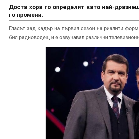
Доста хора го определят като най-дразнещ
го промени.
Гласът зад кадър на първия сезон на риалити форм
бил радиоводещ и е озвучавал различни телевизион