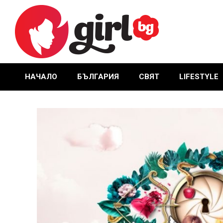
Skip
to
content
GIRL.BG
НАЧАЛО
БЪЛГАРИЯ
СВЯТ
LIFESTYLE
Primary
Navigation
Menu