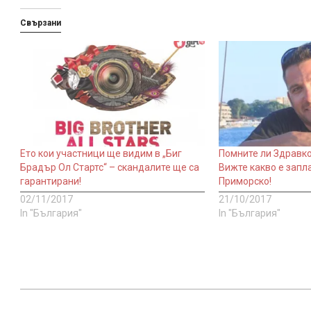
Свързани
Ето кои участници ще видим в „Биг
Помните ли Здравко
Брадър Ол Стартс“ – скандалите ще са
Вижте какво е запл
гарантирани!
Приморско!
02/11/2017
21/10/2017
In "България"
In "България"
2017-