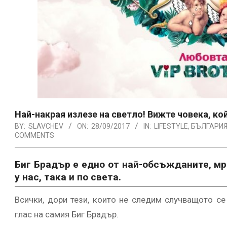
Най-накрая излезе на светло! Вижте човека, ко
BY:
SLAVCHEV
ON:
28/09/2017
IN:
LIFESTYLE
,
БЪЛГАРИ
COMMENTS
Биг Брадър е едно от най-обсъжданите, мр
у нас, така и по света.
Всички, дори тези, които не следим случващото с
глас на самия Биг Брадър.