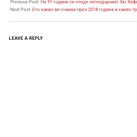
09-
Previous Post:
На 91 години си отиде легендарният Хю Хеф
28
Next Post:
Ето какво ви очаква през 2018 година и какво тр
LEAVE A REPLY