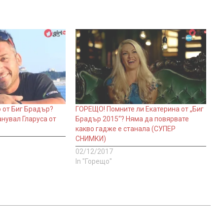
 от Биг Брадър?
ГОРЕЩО! Помните ли Екатерина от „Биг
анувал Гларуса от
Брадър 2015“? Няма да повярвате
какво гадже е станала (СУПЕР
СНИМКИ)
02/12/2017
In "Горещо"