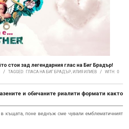
йто стои зад легендарния глас на Биг Брадър!
Я
TAGGED:
ГЛАСА НА БИГ БРАДЪР
,
ИЛИЯ ИЛИЕВ
WITH:
0
азените и обичаните риалити формати както
е в къщата, поне веднъж сме чували емблематичният