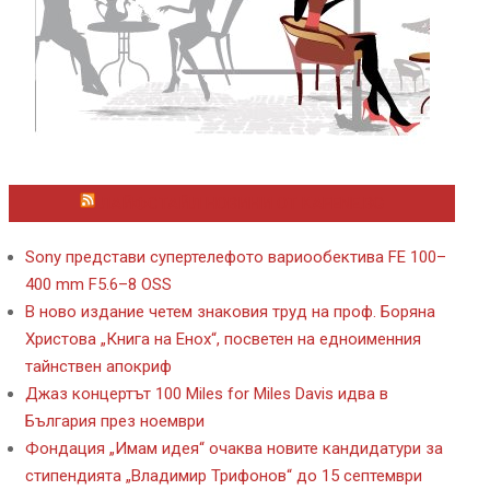
ЛАЙФСТАЙЛ НОВИНИ ОТ KAFENE.BG
Sony представи супертелефото вариообектива FE 100–
400 mm F5.6–8 OSS
В ново издание четем знаковия труд на проф. Боряна
Христова „Книга на Енох“, посветен на едноименния
тайнствен апокриф
Джаз концертът 100 Miles for Miles Davis идва в
България през ноември
Фондация „Имам идея“ очаква новите кандидатури за
стипендията „Владимир Трифонов“ до 15 септември