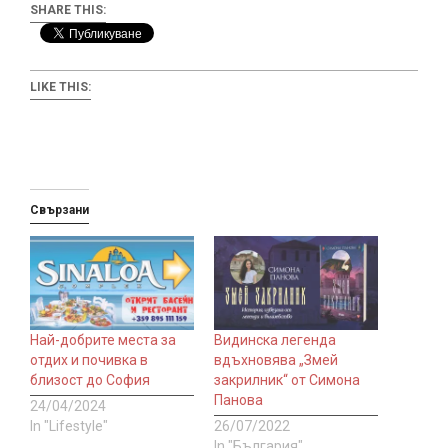
SHARE THIS:
LIKE THIS:
Свързани
Най-добрите места за
Видинска легенда
отдих и почивка в
вдъхновява „Змей
близост до София
закрилник“ от Симона
Панова
24/04/2024
In "Lifestyle"
26/07/2022
In "България"