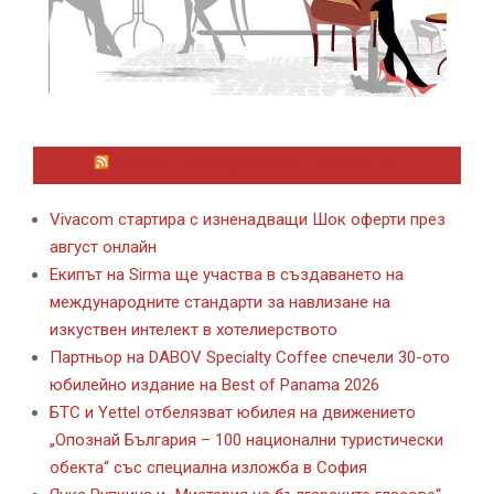
ЛАЙФСТАЙЛ НОВИНИ ОТ KAFENE.BG
Vivacom стартира с изненадващи Шок оферти през
август онлайн
Екипът на Sirma ще участва в създаването на
международните стандарти за навлизане на
изкуствен интелект в хотелиерството
Партньор на DABOV Specialty Coffee спечели 30-ото
юбилейно издание на Best of Panama 2026
БТС и Yettel отбелязват юбилея на движението
„Опознай България – 100 национални туристически
обекта“ със специална изложба в София