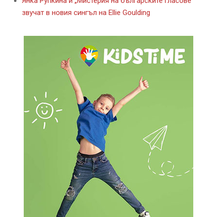
Янка Рупкина и „Мистерия на българските гласове“
звучат в новия сингъл на Ellie Goulding