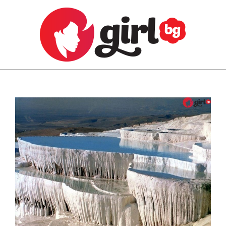
Skip
to
content
GIRL.BG
Primary
Navigation
Menu