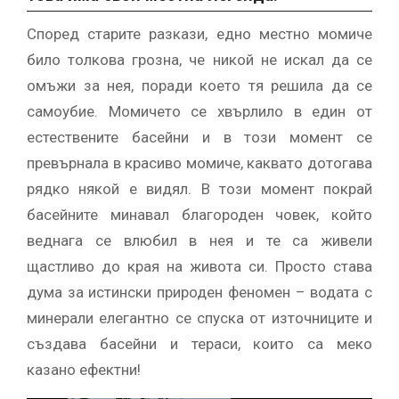
Според старите разкази, едно местно момиче
било толкова грозна, че никой не искал да се
омъжи за нея, поради което тя решила да се
самоубие. Момичето се хвърлило в един от
естествените басейни и в този момент се
превърнала в красиво момиче, каквато дотогава
рядко някой е видял. В този момент покрай
басейните минавал благороден човек, който
веднага се влюбил в нея и те са живели
щастливо до края на живота си. Просто става
дума за истински природен феномен – водата с
минерали елегантно се спуска от източниците и
създава басейни и тераси, които са меко
казано ефектни!