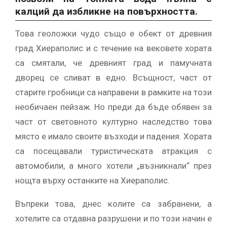
калций да избликне на повърхността.
Това геоложки чудо също е обект от древния
град Хиераполис и с течение на вековете хората
са смятали, че древният град и памучната
дворец се сливат в едно. Всъщност, част от
старите гробници са направени в рамките на този
необичаен пейзаж. Но преди да бъде обявен за
част от световното културно наследство това
място е имало своите възходи и падения. Хората
са посещавали туристическата атракция с
автомобили, а много хотели „възникнали“ през
нощта върху останките на Хиераполис.
Въпреки това, днес колите са забранени, а
хотелите са отдавна разрушени и по този начин е