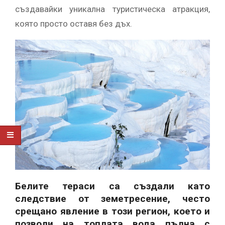
създавайки уникална туристическа атракция,
която просто оставя без дъх.
Белите тераси са създали като
следствие от земетресение, често
срещано явление в този регион, което и
позволи на топлата вода пълна с