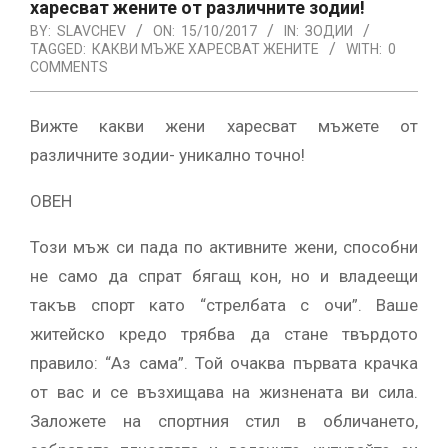
харесват жените от различните зодии!
BY:
SLAVCHEV
ON:
15/10/2017
IN:
ЗОДИИ
TAGGED:
КАКВИ МЪЖЕ ХАРЕСВАТ ЖЕНИТЕ
WITH:
0
COMMENTS
Вижте какви жени харесват мъжете от
различните зодии- уникално точно!
ОВЕН
Този мъж си пада по активните жени, способни
не само да спрат бягащ кон, но и владеещи
такъв спорт като “стрелбата с очи”. Ваше
житейско кредо трябва да стане твърдото
правило: “Аз сама”. Той очаква първата крачка
от вас и се възхищава на жизнената ви сила.
Заложете на спортния стил в обличането,