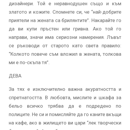
дизайнери. Той е неравнодушен също и към
златото и кожите. Спомнете си, че “най-добрите
приятели на жената са брилянтите”. Накарайте го
да ви купи пръстен или гривна. Ако той го
направи, значи има сериозни намерения. Лъвът
се ръководи от старото като света правило:
“Колкото повече съм вложил в жената, толкова
ми е по-скъпа тя”.
ДЕВА
За тях е изключително важна акуратността и
спретнатостта. В любовта, мислите и шкафа за
бельо всичко трябва да е подредено по
полиците. Не си и помисляйте да го каните вкъщи
на кафе, ако в жилището ви цари “лек творчески