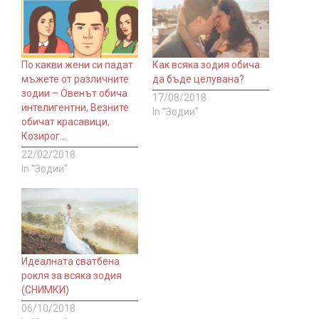
По какви жени си падат
Как всяка зодия обича
мъжете от различните
да бъде целувана?
зодии – Овенът обича
17/08/2018
интелигентни, Везните
In "Зодии"
обичат красавици,
Козирог…
22/02/2018
In "Зодии"
Идеалната сватбена
рокля за всяка зодия
(СНИМКИ)
06/10/2018