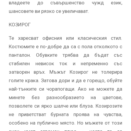
владеете до съвършенство чужд език,
шансовете ви рязко се увеличават.
КОЗИРОГ
Те харесват офисния или класическия стил.
Костюмите е по-добре да са с пола отколкото с
панталон. Обувките трябва да бъдат със
стабилен невисок ток и непременно със
затворен връх. Мъжът Козирог не толерира
голите крака. Затова дори и да е горещо, обуйте
най-тънките си чорапогащи. Ако не можете да
минете без разнообразието на цветове,
позволете си ярко шалче или блуза. Козирозите
не приветстват бурната проява на чувства,
особено на публично място. Но мъжете от този