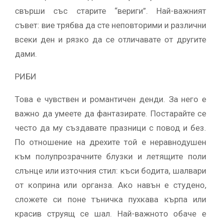
свърши със старите “вериги”. Най-важният
съвет: вие трябва да сте неповторими и различни
всеки ден и рязко да се отличавате от другите
дами.
РИБИ
Това е чувствен и романтичен денди. За него е
важно да умеете да фантазирате. Постарайте се
често да му създавате празници с повод и без.
По отношение на дрехите той е неравнодушен
към полупрозрачните блузки и летящите поли
слънце или източния стил: къси бодита, шалвари
от коприна или органза. Ако навън е студено,
сложете си поне тъничка пухкава кърпа или
красив струящ се шал. Най-важното обаче е