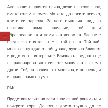
Ако вашият приятел принадлежи на този знак,
имате голям късмет. Можете да носите всичко,
което ви харесва. За него външният вид на
практика няма значение, той цени
образоваността и комуникативността. Блеснете
пред него с интелект – и той е ваш. Той най-
много се нуждае от общуване, духовна близост
и родство на интересите. Близнакът веднага ще
се разочарова, ако вие сте маниачка на тема
дрехи. Той, за разлика от мнозина, и посреща, и
изпраща само по ума.
РАК
Представителите на този знак са най-ранимите и
прикрити хора. До тях е доста трудно да се