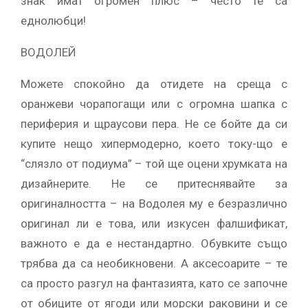
знак имат огромен плюс – често те са
еднолюбци!
ВОДОЛЕЙ
Можете спокойно да отидете на среща с
оранжеви чорапогащи или с огромна шапка с
периферия и щраусови пера. Не се бойте да си
купите нещо хипермодерно, което току-що е
“слязло от подиума” – той ще оцени хрумката на
дизайнерите. Не се притеснявайте за
оригиналността – на Водолея му е безразлично
оригинал ли е това, или изкусен фалшификат,
важното е да е нестандартно. Обувките също
трябва да са необикновени. А аксесоарите – те
са просто разгул на фантазията, като се започне
от обиците от ягоди или морски раковини и се