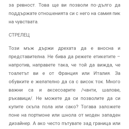
за ревност. Това ще ви позволи по-дълго да
поддържате отношенията си с него на самия пик
на чувствата.
СТРЕЛЕЦ
Този мъж държи дрехата да е вносна и
представителна. Не бива да режете етикетите –
напротив, направете така, че той да вижда, че
тоалетът ви е от Франция или Италия. За
обувките е желателно да са с висок ток. Много
важни са и аксесоарите /чанти, шалове,
ръкавици/. Не можете да си позволите да си
купите скъпа пола или сако? Тогава заложете
поне на портмоне или шнола от моден западен
дизайнер. А ако често пътувате зад граница или