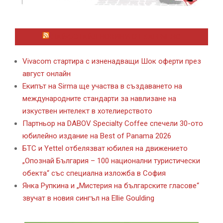
ЛАЙФСТАЙЛ НОВИНИ ОТ KAFENE.BG
Vivacom стартира с изненадващи Шок оферти през
август онлайн
Екипът на Sirma ще участва в създаването на
международните стандарти за навлизане на
изкуствен интелект в хотелиерството
Партньор на DABOV Specialty Coffee спечели 30-ото
юбилейно издание на Best of Panama 2026
БТС и Yettel отбелязват юбилея на движението
„Опознай България – 100 национални туристически
обекта“ със специална изложба в София
Янка Рупкина и „Мистерия на българските гласове“
звучат в новия сингъл на Ellie Goulding