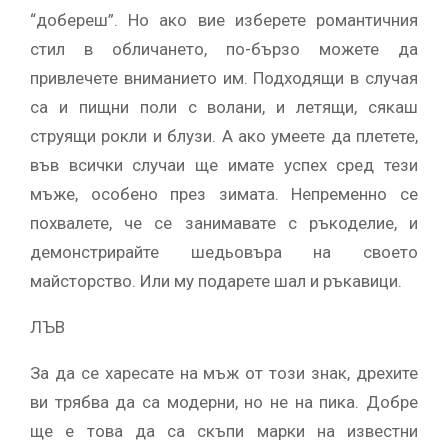
“добереш”. Но ако вие изберете романтичния
стил в обличането, по-бързо можете да
привлечете вниманието им. Подходящи в случая
са и пищни поли с волани, и летящи, сякаш
струящи рокли и блузи. А ако умеете да плетете,
във всички случаи ще имате успех сред тези
мъже, особено през зимата. Непременно се
похвалете, че се занимавате с ръкоделие, и
демонстрирайте шедьовъра на своето
майсторство. Или му подарете шал и ръкавици.
ЛЪВ
За да се харесате на мъж от този знак, дрехите
ви трябва да са модерни, но не на пика. Добре
ще е това да са скъпи марки на известни