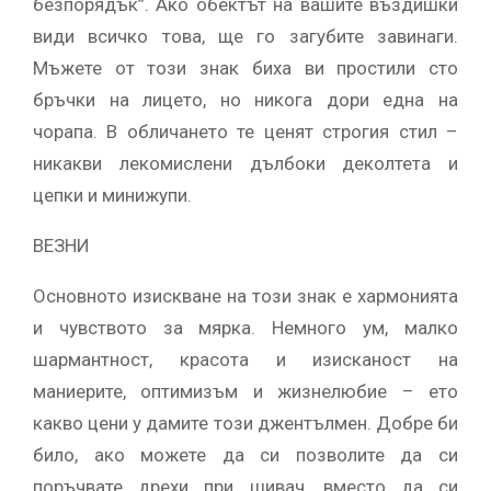
безпорядък”. Ако обектът на вашите въздишки
види всичко това, ще го загубите завинаги.
Мъжете от този знак биха ви простили сто
бръчки на лицето, но никога дори една на
чорапа. В обличането те ценят строгия стил –
никакви лекомислени дълбоки деколтета и
цепки и минижупи.
ВЕЗНИ
Основното изискване на този знак е хармонията
и чувството за мярка. Немного ум, малко
шармантност, красота и изисканост на
маниерите, оптимизъм и жизнелюбие – ето
какво цени у дамите този джентълмен. Добре би
било, ако можете да си позволите да си
поръчвате дрехи при шивач, вместо да си