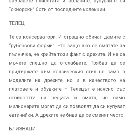
забравете плисетата и воланите, купувайте си
“скиорски” боти от последните колекции.
ТЕЛЕЦ
Те са консерватори. И страшно обичат дамите с
“рубенсови форми”. Ето защо ако се смятате за
пълничка, не крийте този факт с дрехите. И не се
мъчете спешно да отслабвате. Трябва да се
придържате към класическия стил не само в
моделите на дрехите, но и в качеството на
платовете и обувките – Телецът е наясно със
стойността на нещата и смята, че само
милионерите могат да си позволят да си купуват
евтинийки. А дрехите не бива да се сменят често.
БЛИЗНАЦИ