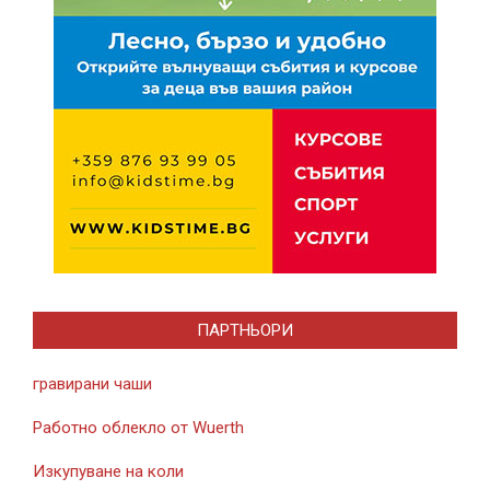
ПАРТНЬОРИ
гравирани чаши
Работно облекло от Wuerth
Изкупуване на коли