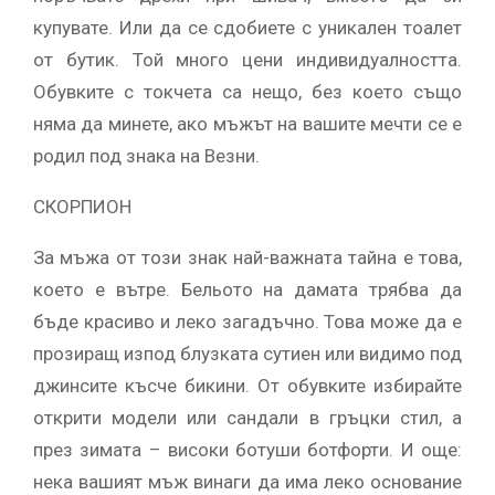
купувате. Или да се сдобиете с уникален тоалет
от бутик. Той много цени индивидуалността.
Обувките с токчета са нещо, без което също
няма да минете, ако мъжът на вашите мечти се е
родил под знака на Везни.
СКОРПИОН
За мъжа от този знак най-важната тайна е това,
което е вътре. Бельото на дамата трябва да
бъде красиво и леко загадъчно. Това може да е
прозиращ изпод блузката сутиен или видимо под
джинсите късче бикини. От обувките избирайте
открити модели или сандали в гръцки стил, а
през зимата – високи ботуши ботфорти. И още:
нека вашият мъж винаги да има леко основание