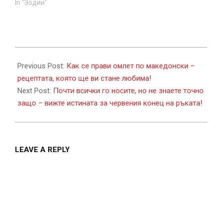
In "Зодии"
2017-
10-
Previous Post:
Как се прави омлет по македонски –
15
рецептата, която ще ви стане любима!
Next Post:
Почти всички го носите, но не знаете точно
защо – вижте истината за червения конец на ръката!
LEAVE A REPLY