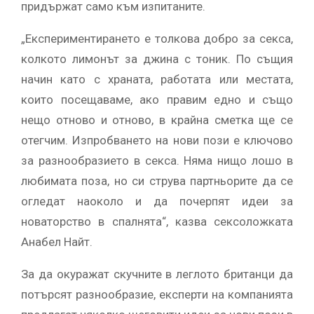
придържат само към изпитаните.
„Експериментирането е толкова добро за секса,
колкото лимонът за джина с тоник. По същия
начин като с храната, работата или местата,
които посещаваме, ако правим едно и също
нещо отново и отново, в крайна сметка ще се
отегчим. Изпробването на нови пози е ключово
за разнообразието в секса. Няма нищо лошо в
любимата поза, но си струва партньорите да се
огледат наоколо и да почерпят идеи за
новаторство в спалнята“, казва сексоложката
Анабел Найт.
За да окуражат скучните в леглото британци да
потърсят разнообразие, експерти на компанията