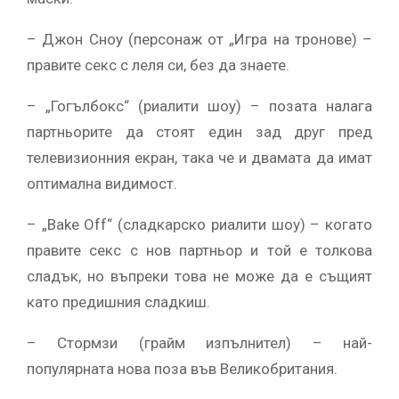
– Джон Сноу (персонаж от „Игра на тронове) –
правите секс с леля си, без да знаете.
– „Гогълбокс“ (риалити шоу) – позата налага
партньорите да стоят един зад друг пред
телевизионния екран, така че и двамата да имат
оптимална видимост.
– „Bake Off“ (сладкарско риалити шоу) – когато
правите секс с нов партньор и той е толкова
сладък, но въпреки това не може да е същият
като предишния сладкиш.
– Стормзи (грайм изпълнител) – най-
популярната нова поза във Великобритания.