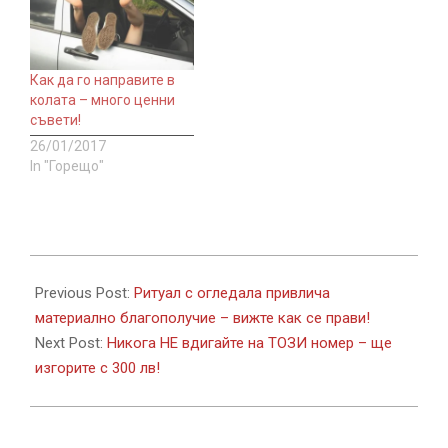
Как да го направите в
колата – много ценни
съвети!
26/01/2017
In "Горещо"
2017-
10-
Previous Post:
Ритуал с огледала привлича
24
материално благополучие – вижте как се прави!
Next Post:
Никога НЕ вдигайте на ТОЗИ номер – ще
изгорите с 300 лв!