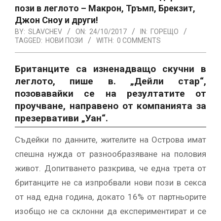
пози в леглото – Макрон, Тръмп, Брекзит,
Джон Сноу и други!
BY:
SLAVCHEV
ON:
24/10/2017
IN:
ГОРЕЩО
TAGGED:
НОВИ ПОЗИ
WITH:
0 COMMENTS
Британците са изненадващо скучни в
леглото, пише в. „Дейли стар“,
позовавайки се на резултатите от
проучване, направено от компанията за
презервативи „Уан“.
Съдейки по данните, жителите на Острова имат
спешна нужда от разнообразяване на половия
живот. Допитването разкрива, че една трета от
британците не са изпробвали нови пози в секса
от над една година, докато 16% от партньорите
изобщо не са склонни да експериментират и се