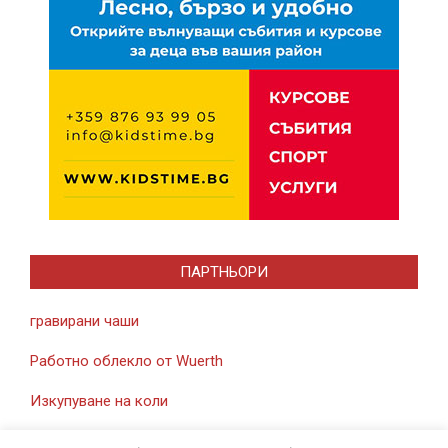
ПАРТНЬОРИ
гравирани чаши
Работно облекло от Wuerth
Изкупуване на коли