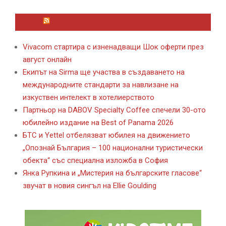
ЛАЙФСТАЙЛ НОВИНИ ОТ KAFENE.BG
Vivacom стартира с изненадващи Шок оферти през
август онлайн
Екипът на Sirma ще участва в създаването на
международните стандарти за навлизане на
изкуствен интелект в хотелиерството
Партньор на DABOV Specialty Coffee спечели 30-ото
юбилейно издание на Best of Panama 2026
БТС и Yettel отбелязват юбилея на движението
„Опознай България – 100 национални туристически
обекта“ със специална изложба в София
Янка Рупкина и „Мистерия на българските гласове“
звучат в новия сингъл на Ellie Goulding