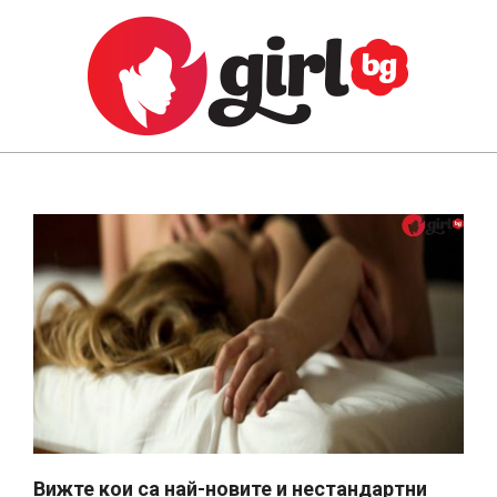
Skip
to
content
GIRL.BG
Primary
Navigation
Menu
Вижте кои са най-новите и нестандартни