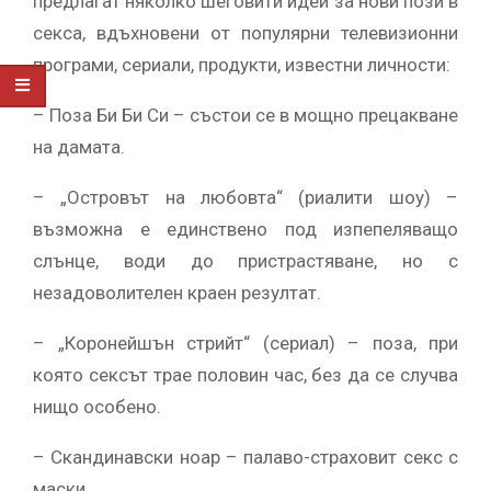
предлагат няколко шеговити идеи за нови пози в
секса, вдъхновени от популярни телевизионни
програми, сериали, продукти, известни личности:
– Поза Би Би Си – състои се в мощно прецакване
на дамата.
– „Островът на любовта“ (риалити шоу) –
възможна е единствено под изпепеляващо
слънце, води до пристрастяване, но с
незадоволителен краен резултат.
– „Коронейшън стрийт“ (сериал) – поза, при
която сексът трае половин час, без да се случва
нищо особено.
– Скандинавски ноар – палаво-страховит секс с
маски.