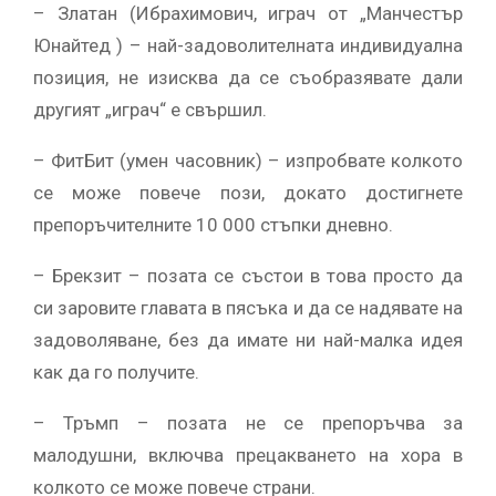
– Златан (Ибрахимович, играч от „Манчестър
Юнайтед ) – най-задоволителната индивидуална
позиция, не изисква да се съобразявате дали
другият „играч“ е свършил.
– ФитБит (умен часовник) – изпробвате колкото
се може повече пози, докато достигнете
препоръчителните 10 000 стъпки дневно.
– Брекзит – позата се състои в това просто да
си заровите главата в пясъка и да се надявате на
задоволяване, без да имате ни най-малка идея
как да го получите.
– Тръмп – позата не се препоръчва за
малодушни, включва прецакването на хора в
колкото се може повече страни.