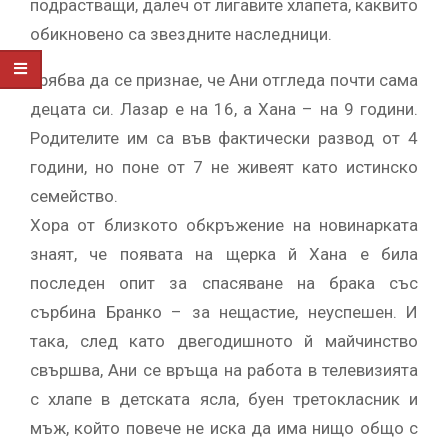
подрастващи, далеч от лигавите хлапета, каквито
обикновено са звездните наследници.
Трябва да се признае, че Ани отгледа почти сама
децата си. Лазар е на 16, а Хана – на 9 години.
Родителите им са във фактически развод от 4
години, но поне от 7 не живеят като истинско
семейство.
Хора от близкото обкръжение на новинарката
знаят, че появата на щерка й Хана е била
последен опит за спасяване на брака със
сърбина Бранко – за нещастие, неуспешен. И
така, след като двегодишното й майчинство
свършва, Ани се връща на работа в телевизията
с хлапе в детската ясла, буен третокласник и
мъж, който повече не иска да има нищо общо с