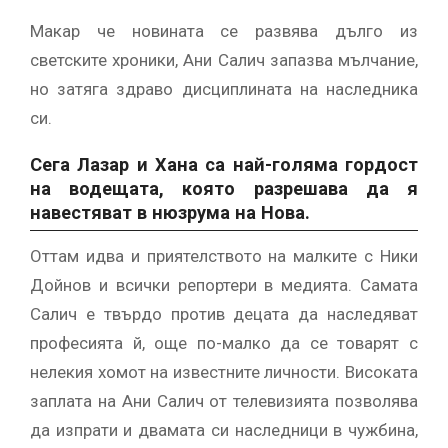
Макар че новината се развява дълго из
светските хроники, Ани Салич запазва мълчание,
но затяга здраво дисциплината на наследника
си.
Сега Лазар и Хана са най-голяма гордост
на водещата, която разрешава да я
навестяват в нюзрума на Нова.
Оттам идва и приятелството на малките с Ники
Дойнов и всички репортери в медията. Самата
Салич е твърдо против децата да наследяват
професията й, още по-малко да се товарят с
нелекия хомот на известните личности. Високата
заплата на Ани Салич от телевизията позволява
да изпрати и двамата си наследници в чужбина,