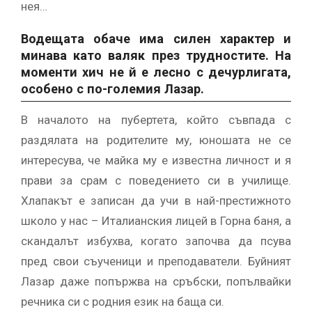
нея…
Водещата обаче има силен характер и
минава като валяк през трудностите. На
моменти хич не й е лесно с дечурлигата,
особено с по-големия Лазар.
В началото на пубертета, който съвпада с
раздялата на родителите му, юношата не се
интересува, че майка му е известна личност и я
прави за срам с поведението си в училище.
Хлапакът е записан да учи в най-престижното
школо у нас – Италианския лицей в Горна баня, а
скандалът избухва, когато започва да псува
пред свои съученици и преподаватели. Буйният
Лазар даже попържва на сръбски, попълвайки
речника си с родния език на баща си.