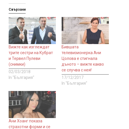
Свързани
Вижте как изглеждат
Бившата
трите сестри на Кубрат
телевизионерка Ани
и Тервел Пулеви
Цолова е стигнала
(снимки)
дъното – вижте какво
се случва с нея!
02/03/2018
In "България"
17/12/2017
In "България"
Ани Хоанг показа
страхотни форми и се