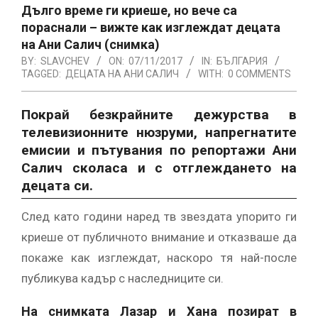
Дълго време ги криеше, но вече са
пораснали – вижте как изглеждат децата
на Ани Салич (снимка)
BY:
SLAVCHEV
ON:
07/11/2017
IN:
БЪЛГАРИЯ
TAGGED:
ДЕЦАТА НА АНИ САЛИЧ
WITH:
0 COMMENTS
Покрай безкрайните дежурства в
телевизионните нюзруми, напрегнатите
емисии и пътувания по репортажи Ани
Салич сколаса и с отглеждането на
децата си.
След като години наред тв звездата упорито ги
криеше от публичното внимание и отказваше да
покаже как изглеждат, наскоро тя най-после
публикува кадър с наследниците си.
На снимката Лазар и Хана позират в