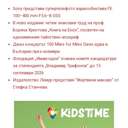
Sony представи супертелефото вариообектива FE
100–400 mm F5.6–8 OSS
В ново издание четем знаковия труд на проф.
Боряна Христова „Книга на Енох“, посветен на
едноименния тайнствен апокриф
Джаз концертът 100 Miles for Miles Davis идва в
България през ноември
Фондация „Имам идея“ очаква новите кандидатури
за стипендията „Владимир Трифонов“ до 15
септември 2026
Издателство Лемур представя “Жертвени макове“ от
Стефка Станчева