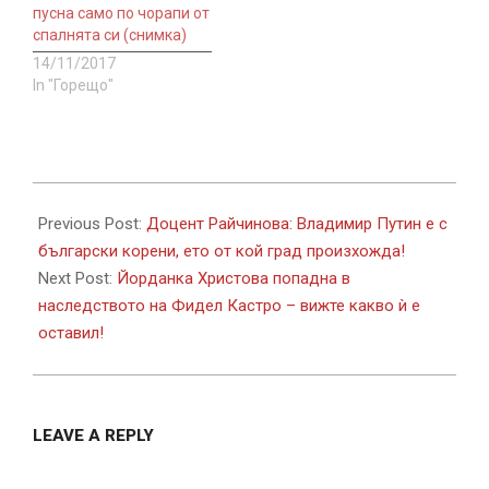
пусна само по чорапи от
спалнята си (снимка)
14/11/2017
In "Горещо"
2017-
11-
Previous Post:
Доцент Райчинова: Владимир Путин е с
07
български корени, ето от кой град произхожда!
Next Post:
Йорданка Христова попадна в
наследството на Фидел Кастро – вижте какво ѝ е
оставил!
LEAVE A REPLY