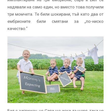
надявали на само един, но вместо това получили
три момчета. Те били шокирани, тъй като два от
ембрионите били смятани за „по-ниско
качество.“
Бил е загрижен, че Сара ще иска дъщеря, така че