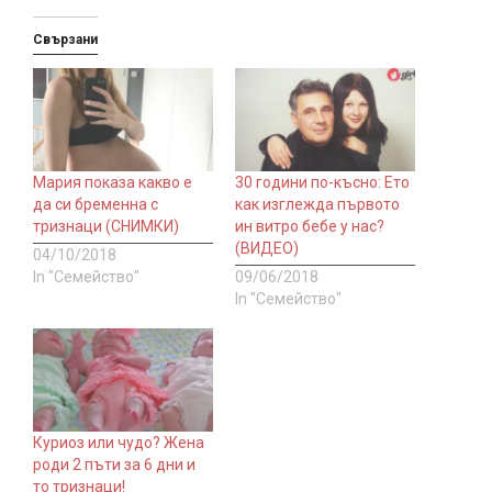
Свързани
Мария показа какво е
30 години по-късно: Ето
да си бременна с
как изглежда първото
тризнаци (СНИМКИ)
ин витро бебе у нас?
(ВИДЕО)
04/10/2018
In "Семейство"
09/06/2018
In "Семейство"
Куриоз или чудо? Жена
роди 2 пъти за 6 дни и
то тризнаци!