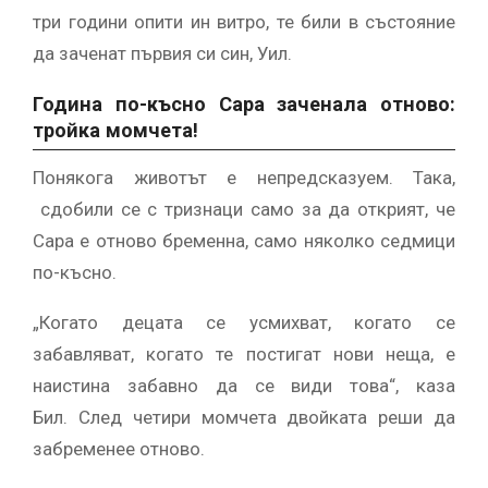
три години опити ин витро, те били в състояние
да заченат първия си син, Уил.
Година по-късно Сара заченала отново:
тройка момчета!
Понякога животът е непредсказуем. Така,
сдобили се с тризнаци само за да открият, че
Сара е отново бременна, само няколко седмици
по-късно.
„Когато децата се усмихват, когато се
забавляват, когато те постигат нови неща, е
наистина забавно да се види това“, каза
Бил. След четири момчета двойката реши да
забременее отново.