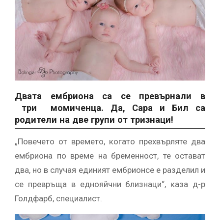
Двата ембриона са се превърнали в
три момиченца. Да, Сара и Бил са
родители на две групи от тризнаци!
„Повечето от времето, когато прехвърляте два
ембриона по време на бременност, те остават
два, но в случая единият ембрионсе е разделил и
се превръща в еднояйчни близнаци“, каза д-р
Голдфарб, специалист.