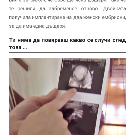
те решили да забременее отново. Двойката
получила имплантиране на два женски ембриони,
за да има една дъщеря.
Ти няма да повярваш какво се случи след
това …