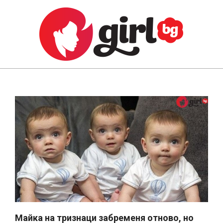
Skip
to
content
GIRL.BG
Primary
Navigation
Menu
Майка на тризнаци забременя отново, но