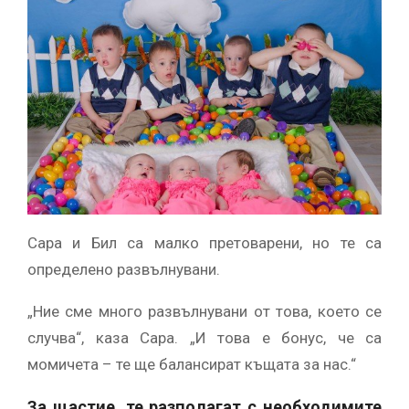
Сара и Бил са малко претоварени, но те са
определено развълнувани.
„Ние сме много развълнувани от това, което се
случва“, каза Сара. „И това е бонус, че са
момичета – те ще балансират къщата за нас.“
За щастие, те разполагат с необходимите