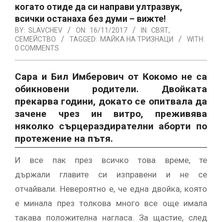
когато отиде да си направи ултразвук,
всички останаха без думи – вижте!
BY:
SLAVCHEV
ON:
16/11/2017
IN:
СВЯТ
,
СЕМЕЙСТВО
TAGGED:
МАЙКА НА ТРИЗНАЦИ
WITH:
0 COMMENTS
Сара и Бил Имберович от Кокомо не са
обикновени родители. Двойката
прекарва години, докато се опитвала да
зачене чрез ин витро, преживява
няколко сърцераздирателни аборти по
протежение на пътя.
И все пак през всичко това време, те
държали главите си изправени и не се
отчайвали. Невероятно е, че една двойка, която
е минала през толкова много все още имала
такава положителна нагласа. За щастие, след