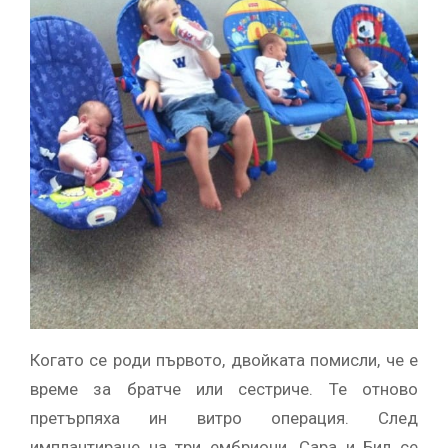
Когато се роди първото, двойката помисли, че е
време за братче или сестриче. Те отново
претърпяха ин витро операция. След
имплантиране на три ембриони, Сара и Бил се