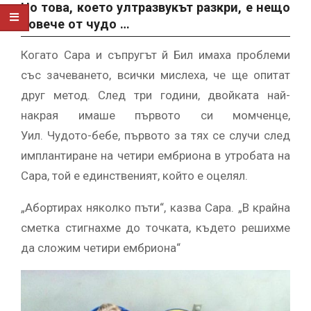
Но това, което ултразвукът разкри, е нещо
повече от чудо …
Когато Сара и съпругът й Бил имаха проблеми
със зачеването, всички мислеха, че ще опитат
друг метод. След три години, двойката най-
накрая имаше първото си момченце,
Уил. Чудото-бебе, първото за тях се случи след
имплантиране на четири ембриона в утробата на
Сара, той е единственият, който е оцелял.
„Абортирах няколко пъти“, казва Сара. „В крайна
сметка стигнахме до точката, където решихме
да сложим четири ембриона“