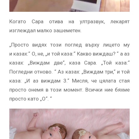
Когато Сара отива на ултразвук, лекарят
изглеждал малко зашеметен.
„Просто видях този поглед върху лицето му
и казах:“ О, не, „и той каза:“ Какво виждаш? “ а аз
казах: „Виждам две“, каза Сара. „Той каза:“
Погледни отново. “ Аз казах: „Виждам три,“ и той
каза: „И аз виждам 3.“ Мисля, че цялата стая
просто онемя в този момент. Всички ние бяхме
просто като „О“. “