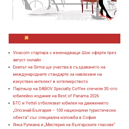
ЛАЙФСТАЙЛ НОВИНИ ОТ KAFENE.BG
Vivacom стартира с изненадващи Шок оферти през
август онлайн
Екипът на Sirma ще участва в създаването на
международните стандарти за навлизане на
изкуствен интелект в хотелиерството
Партньор на DABOV Specialty Coffee спечели 30-ото
юбилейно издание на Best of Panama 2026
БТС и Yettel отбелязват юбилея на движението
„Опознай България – 100 национални туристически
обекта“ със специална изложба в София
Янка Рупкина и „Мистерия на българските гласове“