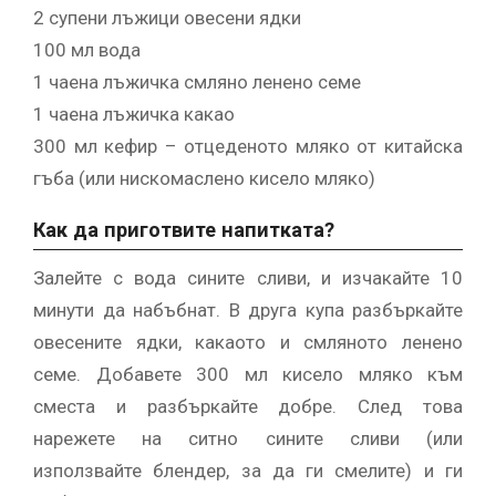
2 супени лъжици овесени ядки
100 мл вода
1 чаена лъжичка смляно ленено семе
1 чаена лъжичка какао
300 мл кефир – отцеденото мляко от китайска
гъба (или нискомаслено кисело мляко)
Как да приготвите напитката?
Залейте с вода сините сливи, и изчакайте 10
минути да набъбнат. В друга купа разбъркайте
овесените ядки, какаото и смляното ленено
семе. Добавете 300 мл кисело мляко към
сместа и разбъркайте добре. След това
нарежете на ситно сините сливи (или
използвайте блендер, за да ги смелите) и ги