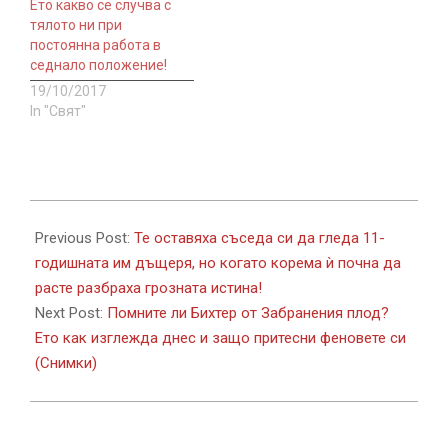
Ето какво се случва с
тялото ни при
постоянна работа в
седнало положение!
19/10/2017
In "Свят"
2017-
11-
Previous Post:
Те оставяха съседа си да гледа 11-
27
годишната им дъщеря, но когато корема ѝ почна да
расте разбраха грозната истина!
Next Post:
Помните ли Бихтер от Забранения плод?
Ето как изглежда днес и защо притесни феновете си
(Снимки)