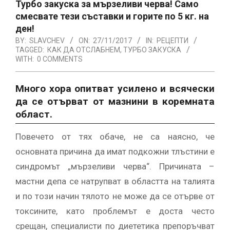
Турбо закуска за мързеливи черва! Само
смесвате тези съставки и горите по 5 кг. на
ден!
BY:
SLAVCHEV
ON:
27/11/2017
IN:
РЕЦЕПТИ
TAGGED:
КАК ДА ОТСЛАБНЕМ
,
ТУРБО ЗАКУСКА
WITH:
0 COMMENTS
Много хора опитват усилено и всячески
да се отърват от мазнини в коремната
област.
Повечето от тях обаче, не са наясно, че
основната причина да имат подкожни тлъстини е
синдромът „мързеливи черва“. Причината –
мастни депа се натрупват в областта на талията
и по този начин тялото не може да се отърве от
токсините, като проблемът е доста често
срещан, специалисти по диететика препоръчват