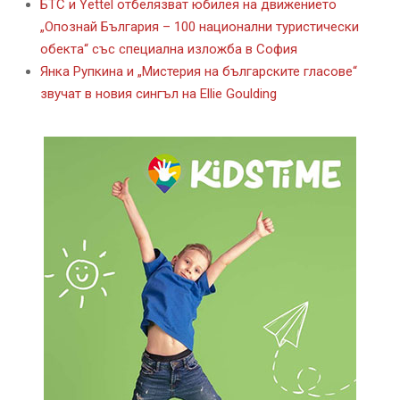
БТС и Yettel отбелязват юбилея на движението
„Опознай България – 100 национални туристически
обекта“ със специална изложба в София
Янка Рупкина и „Мистерия на българските гласове“
звучат в новия сингъл на Ellie Goulding