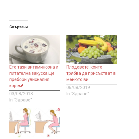
Свързани
Ето тази витаминозна и
Плодовете, които
питателна закуска ще
трябва да присъстват в
пребори увисналия
менюто ви
корем!
06/08/2019
03/08/2018
In "Здраве"
In "Здраве"