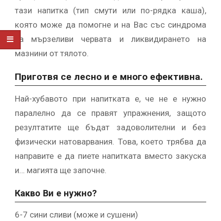
тази напитка (тип смути или по-рядка каша),
която може да помогне и на Вас със синдрома
на мързеливи червата и ликвидирането на
мазнини от тялото.
Приготвя се лесно и е много ефективна.
Най-хубавото при напитката е, че не е нужно
паралелно да се правят упражнения, защото
резултатите ще бъдат задоволителни и без
физически натоварвания. Това, което трябва да
направите е да пиете напитката вместо закуска
и… магията ще започне.
Какво Ви е нужно?
6-7 сини сливи (може и сушени)