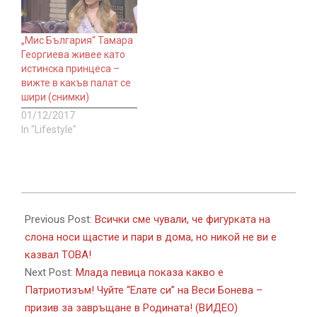
„Мис България“ Тамара
Георгиева живее като
истинска принцеса –
вижте в какъв палат се
шири (снимки)
01/12/2017
In "Lifestyle"
2017-
11-
Previous Post:
Всички сме чували, че фигурката на
29
слона носи щастие и пари в дома, но никой не ви е
казвал ТОВА!
Next Post:
Млада певица показа какво е
Патриотизъм! Чуйте “Елате си” на Веси Бонева –
призив за завръщане в Родината! (ВИДЕО)