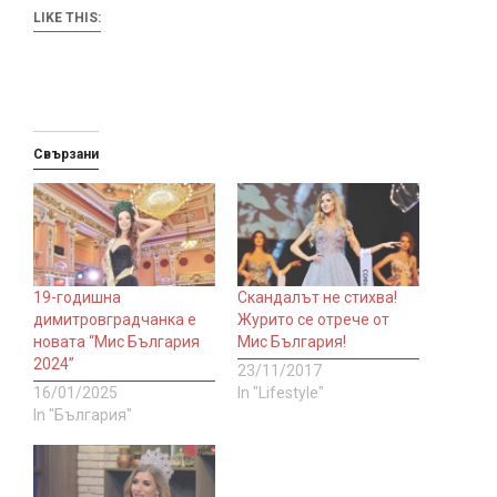
LIKE THIS:
Свързани
19-годишна
Скандалът не стихва!
димитровградчанка е
Журито се отрече от
новата “Мис България
Мис България!
2024”
23/11/2017
16/01/2025
In "Lifestyle"
In "България"