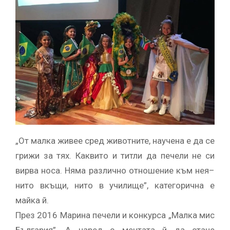
„От малка живее сред животните, научена е да се
грижи за тях. Каквито и титли да печели не си
вирва носа. Няма различно отношение към нея–
нито вкъщи, нито в училище”, категорична е
майка й.
През 2016 Марина печели и конкурса „Малка мис