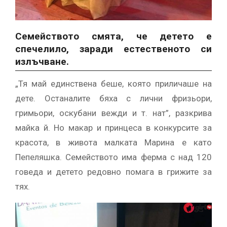
Семейството смята, че детето е
спечелило, заради естественото си
излъчване.
„Тя май единствена беше, която приличаше на
дете. Останалите бяха с лични фризьори,
гримьори, оскубани вежди и т. нат”, разкрива
майка й. Но макар и принцеса в конкурсите за
красота, в живота малката Марина е като
Пепеляшка. Семейството има ферма с над 120
говеда и детето редовно помага в грижите за
тях.