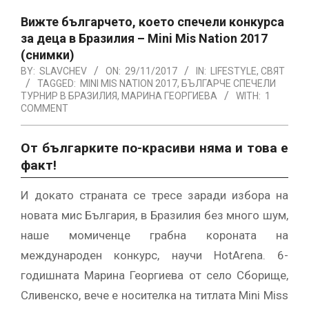
Вижте българчето, което спечели конкурса
за деца в Бразилия – Mini Mis Nation 2017
(снимки)
BY:
SLAVCHEV
ON:
29/11/2017
IN:
LIFESTYLE
,
СВЯТ
TAGGED:
MINI MIS NATION 2017
,
БЪЛГАРЧЕ СПЕЧЕЛИ
ТУРНИР В БРАЗИЛИЯ
,
МАРИНА ГЕОРГИЕВА
WITH:
1
COMMENT
От българките по-красиви няма и това е
факт!
И докато страната се тресе заради избора на
новата мис България, в Бразилия без много шум,
наше момиченце грабна короната на
международен конкурс, научи HotArena. 6-
годишната Марина Георгиева от село Сборище,
Сливенско, вече е носителка на титлата Mini Miss