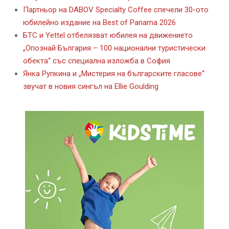
Партньор на DABOV Specialty Coffee спечели 30-ото
юбилейно издание на Best of Panama 2026
БТС и Yettel отбелязват юбилея на движението
„Опознай България – 100 национални туристически
обекта“ със специална изложба в София
Янка Рупкина и „Мистерия на българските гласове“
звучат в новия сингъл на Ellie Goulding