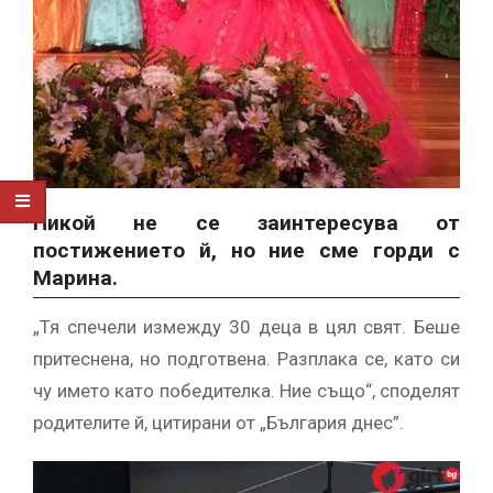
Никой не се заинтересува от
постижението й, но ние сме горди с
Марина.
„Тя спечели измежду 30 деца в цял свят. Беше
притеснена, но подготвена. Разплака се, като си
чу името като победителка. Ние също“, споделят
родителите й, цитирани от „България днес”.