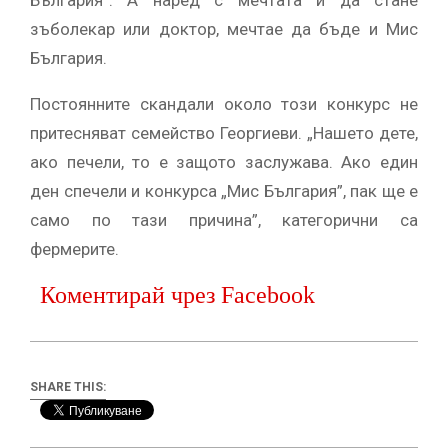
България”. А наред с мечтата й да стане
зъболекар или доктор, мечтае да бъде и Мис
България.
Постоянните скандали около този конкурс не
притесняват семейство Георгиеви. „Нашето дете,
ако печели, то е защото заслужава. Ако един
ден спечели и конкурса „Мис България”, пак ще е
само по тази причина”, категорични са
фермерите.
Коментирай чрез Facebook
SHARE THIS: