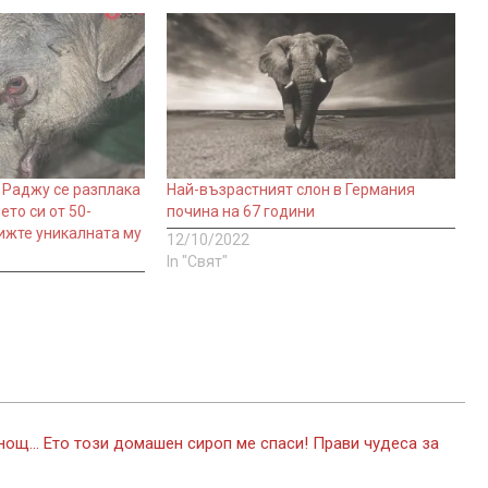
 Раджу се разплака
Най-възрастният слон в Германия
то си от 50-
почина на 67 години
ижте уникалната му
12/10/2022
In "Свят"
нощ… Ето този домашен сироп ме спаси! Прави чудеса за