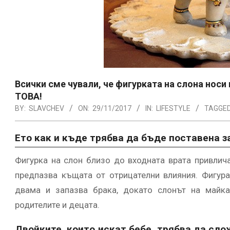
Всички сме чували, че фигурката на слона носи 
ТОВА!
BY:
SLAVCHEV
ON:
29/11/2017
IN:
LIFESTYLE
TAGGED
Ето как и къде трябва да бъде поставена з
Фигурка на слон близо до входната врата привлича
предпазва къщата от отрицателни влияния. Фигур
двама и запазва брака, докато слонът на майка
родителите и децата.
Двойките, които искат бебе, трябва да сло