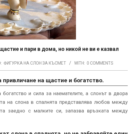
щастие и пари в дома, но никой не ви е казвал
:
ФИГУРКА НА СЛОН ЗА КЪСМЕТ
WITH:
0 COMMENTS
а привличане на щастие и богатство.
 богатство и сила за наемателите, а слонът в двора
ата на слона в спалнята представлява любов между
та заедно с малките си, запазва връзката между
жат слона в спалнята, но не забравяйте един