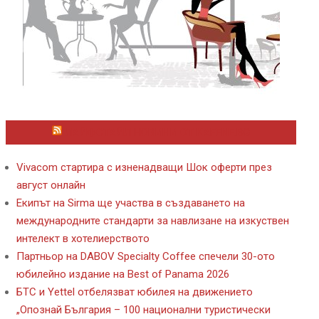
ЛАЙФСТАЙЛ НОВИНИ ОТ KAFENE.BG
Vivacom стартира с изненадващи Шок оферти през
август онлайн
Екипът на Sirma ще участва в създаването на
международните стандарти за навлизане на изкуствен
интелект в хотелиерството
Партньор на DABOV Specialty Coffee спечели 30-ото
юбилейно издание на Best of Panama 2026
БТС и Yettel отбелязват юбилея на движението
„Опознай България – 100 национални туристически