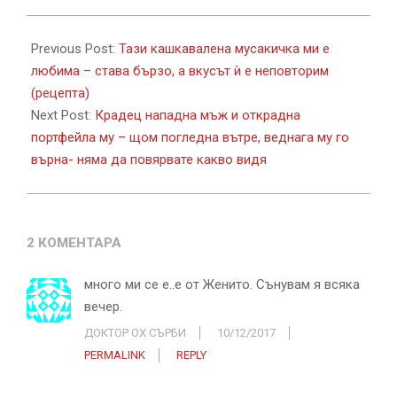
2017-
12-
Previous Post:
Тази кашкавалена мусакичка ми е
07
любима – става бързо, а вкусът ѝ е неповторим
(рецепта)
Next Post:
Крадец нападна мъж и открадна
портфейла му – щом погледна вътре, веднага му го
върна- няма да повярвате какво видя
2 КОМЕНТАРА
много ми се е..е от Женито. Сънувам я всяка
вечер.
ДОКТОР ОХ СЪРБИ
10/12/2017
PERMALINK
REPLY