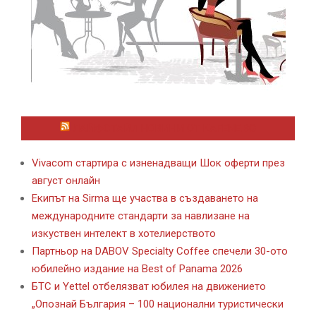
ЛАЙФСТАЙЛ НОВИНИ ОТ KAFENE.BG
Vivacom стартира с изненадващи Шок оферти през
август онлайн
Екипът на Sirma ще участва в създаването на
международните стандарти за навлизане на
изкуствен интелект в хотелиерството
Партньор на DABOV Specialty Coffee спечели 30-ото
юбилейно издание на Best of Panama 2026
БТС и Yettel отбелязват юбилея на движението
„Опознай България – 100 национални туристически