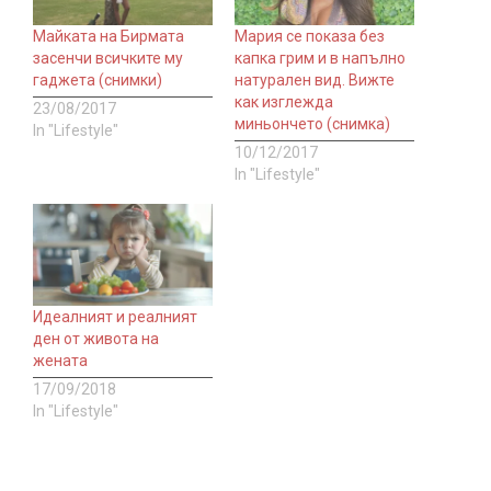
Майката на Бирмата
Мария се показа без
засенчи всичките му
капка грим и в напълно
гаджета (снимки)
натурален вид. Вижте
как изглежда
23/08/2017
миньончето (снимка)
In "Lifestyle"
10/12/2017
In "Lifestyle"
Идеалният и реалният
ден от живота на
жената
17/09/2018
In "Lifestyle"