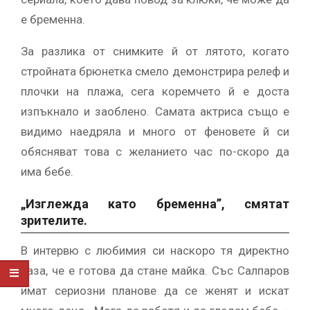
е бременна.
За разлика от снимките й от лятото, когато
стройната брюнетка смело демонстрира релеф и
плочки на плажа, сега коремчето й е доста
изпъкнало и заоблено. Самата актриса също е
видимо наедряла и много от феновете й си
обясняват това с желанието час по-скоро да
има бебе.
„Изглежда като бременна”, смятат
зрителите.
В интервю с любимия си наскоро тя директно
каза, че е готова да стане майка. Със Салпаров
имат сериозни планове да се женят и искат