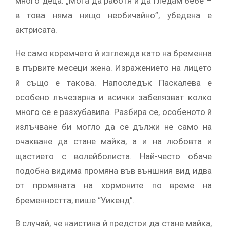
много деца. „Мога да работя и да гледам бебе –
в това няма нищо необичайно”, убедена е
актрисата.
Не само коремчето й изглежда като на бременна
в първите месеци жена. Изражението на лицето
й също е такова. Напоследък Паскалева е
особено лъчезарна и всички забелязват колко
много се е разхубавила. Разбира се, особеното й
излъчване би могло да се дължи не само на
очакване да стане майка, а и на любовта и
щастието с волейболиста. Най-често обаче
подобна видима промяна във външния вид идва
от промяната на хормоните по време на
бременността, пише “Уикенд”.
В случай, че наистина й предстои да стане майка,