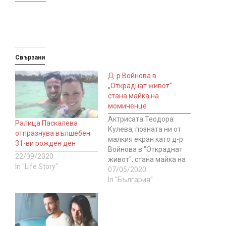
Свързани
Д-р Войнова в
„Откраднат живот“
стана майка на
момиченце
Актрисата Теодора
Ралица Паскалева
Кулева, позната ни от
отпразнува вълшебен
малкия екран като д-р
31-ви рожден ден
Войнова в "Откраднат
22/09/2020
живот", стана майка на
In "Life Story"
момиченце. С новината
07/05/2020
се похвали самата тя,
In "България"
като сподели и името,
което са избрали за
бебето. То се казва
Джейна Джоузеф Гууд,