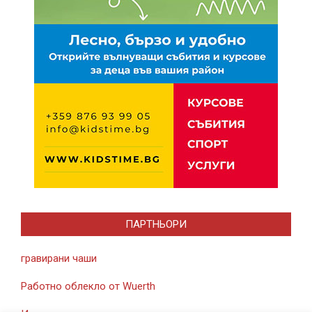
ПАРТНЬОРИ
гравирани чаши
Работно облекло от Wuerth