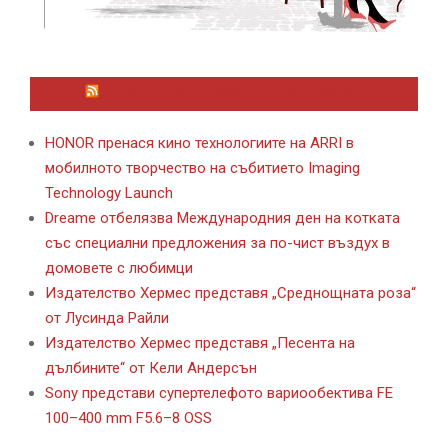
ЛАЙФСТАЙЛ НОВИНИ ОТ KAFENE.BG
HONOR пренася кино технологиите на ARRI в
мобилното творчество на събитието Imaging
Technology Launch
Dreame отбелязва Международния ден на котката
със специални предложения за по-чист въздух в
домовете с любимци
Издателство Хермес представя „Среднощната роза“
от Лусинда Райли
Издателство Хермес представя „Песента на
дълбините“ от Кели Андерсън
Sony представи супертелефото вариообектива FE
100–400 mm F5.6–8 OSS