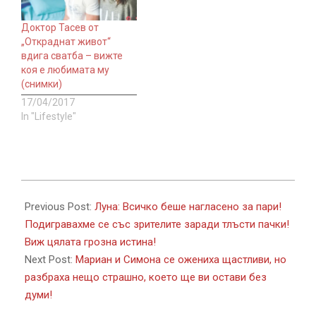
а Теодора и съпругът ѝ,
Джоузеф, са на седмото
Доктор Тасев от
небе от…
„Откраднат живот“
вдига сватба – вижте
коя е любимата му
(снимки)
17/04/2017
In "Lifestyle"
2017-
12-
Previous Post:
Луна: Всичко беше нагласено за пари!
13
Подигравахме се със зрителите заради тлъсти пачки!
Виж цялата грозна истина!
Next Post:
Мариан и Симона се ожениха щастливи, но
разбраха нещо страшно, което ще ви остави без
думи!