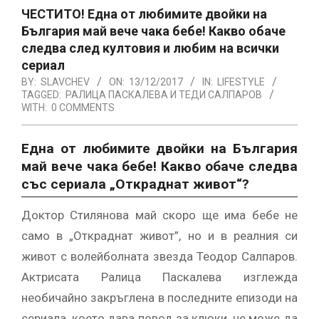
ЧЕСТИТО! Една от любимите двойки на
България май вече чака бебе! Какво обаче
следва след култовия и любим на всички
сериал
BY:
SLAVCHEV
ON:
13/12/2017
IN:
LIFESTYLE
TAGGED:
РАЛИЦА ПАСКАЛЕВА И ТЕДИ САЛПАРОВ
WITH:
0 COMMENTS
Една от любимите двойки на България
май вече чака бебе! Какво обаче следва
със сериала „Откраднат живот“?
Доктор Стилянова май скоро ще има бебе не
само в „Откраднат живот”, но и в реалния си
живот с волейболната звезда Теодор Салпаров.
Актрисата Ралица Паскалева изглежда
необичайно закръглена в последните епизоди на
сериала, което дава повод за клюки, че може да