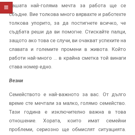
Вашата най-голяма мечта за работа ще се
сбъдне. Вие толкова много вярвахте и работехте
толкова упорито, за да постигнете всичко, че
съдбата реши да ви помогне. Стискайте палци,
защото ако това се случи, ви очакват успехите на
славата и големите промени в живота. Който
работи най-много … в крайна сметка той винаги
става номер едно.
Везни
Семейството е най-важното за вас. От дълго
време сте мечтали за малко, голямо семейство.
Тази година е изключително важна в това
отношение. Хората, които имат семейни
проблеми, сериозно ще обмислят ситуацията.