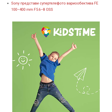
Sony представи супертелефото вариообектива FE
100–400 mm F5.6–8 OSS