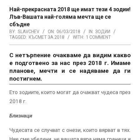
Най-прекрасната 2018 ще имат тези 4 зодии!
Лъв-Вашата най-голяма мечта ще се
сбъдне
BY:
SLAVCHEV
ON:
06/03/2018
IN:
ЗОДИИ
TAGGED:
КЪСМЕТ ЗА 2018
WITH:
1 COMMENT
С нетърпение очакваме да видим какво
е подготвено за нас през 2018 г. Имаме
планове, мечти и се надяваме да ги
постигнем.
Ето зодиите, които могат да очакват чудеса през
2018 г.
Близнаци
Чудесата се случват с онези, които вярват в тях.
Ние сме убедени, че вашата вяра няма граници и