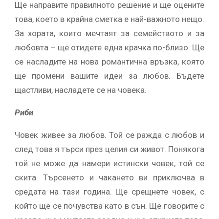
Ще направите правилното решение и ще оцените
това, което в крайна сметка е най-важното нещо.
За хората, които мечтаят за семейството и за
любовта – ще отидете една крачка по-близо. Ще
се насладите на нова романтична връзка, която
ще промени вашите идеи за любов. Бъдете
щастливи, насладете се на човека.
Риби
Човек живее за любов. Той се ражда с любов и
след това я търси през целия си живот. Понякога
той не може да намери истински човек, той се
скита. Търсенето и чакането ви приключва в
средата на тази година. Ще срещнете човек, с
който ще се почувства като в сън. Ще говорите с