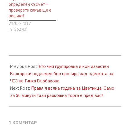
определен късмет –
проверете какъв ще е
вашият!
21/02/2017
In "Зодии"
2018-
03-
Previous Post:
Ето чия групировка и кой известен
06
Български подземен бос прозира зад сделката за
ЧЕЗ на Гинка Върбакова
Next Post:
Правя я всяка година за Цветница: Само
за 30 минути тази разкошна торта е пред вас!
1 КОМЕНТАР