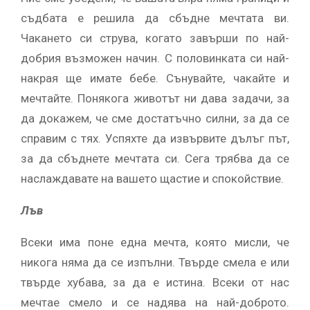
съдбата е решила да сбъдне мечтата ви.
Чакането си струва, когато завърши по най-
добрия възможен начин. С половинката си най-
накрая ще имате бебе. Сънувайте, чакайте и
мечтайте. Понякога животът ни дава задачи, за
да докажем, че сме достатъчно силни, за да се
справим с тях. Успяхте да извървите дълъг път,
за да сбъднете мечтата си. Сега трябва да се
наслаждавате на вашето щастие и спокойствие.
Лъв
Всеки има поне една мечта, която мисли, че
никога няма да се изпълни. Твърде смела е или
твърде хубава, за да е истина. Всеки от нас
мечтае смело и се надява на най-доброто.