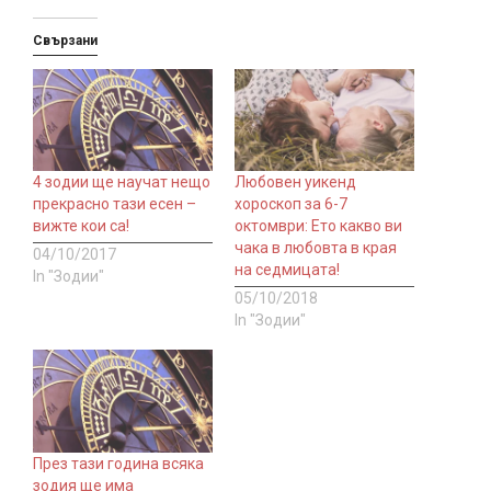
Свързани
4 зодии ще научат нещо
Любовен уикенд
прекрасно тази есен –
хороскоп за 6-7
вижте кои са!
октомври: Ето какво ви
чака в любовта в края
04/10/2017
на седмицата!
In "Зодии"
05/10/2018
In "Зодии"
През тази година всяка
зодия ще има