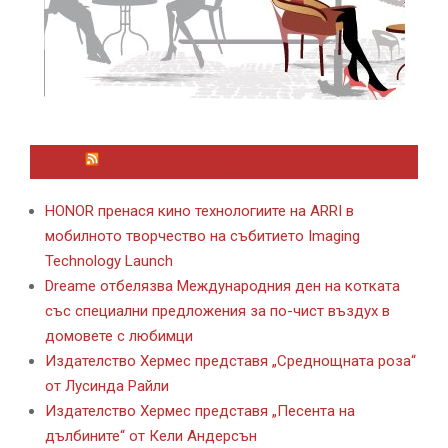
ЛАЙФСТАЙЛ НОВИНИ ОТ KAFENE.BG
HONOR пренася кино технологиите на ARRI в
мобилното творчество на събитието Imaging
Technology Launch
Dreame отбелязва Международния ден на котката
със специални предложения за по-чист въздух в
домовете с любимци
Издателство Хермес представя „Среднощната роза“
от Лусинда Райли
Издателство Хермес представя „Песента на
дълбините“ от Кели Андерсън