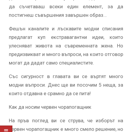
да съчетаваш всеки един елемент, за да
постигнеш съвършения завършен образ…
Фешън каналите и лъскавите модни списания
предлагат куп екстравагантни идеи, които
улесняват живота на съвременната жена. Но
предизвикват и много въпроси, на които отговор
могат да дадат само специалистите.
Със сигурност в главата ви се въртят много
модни въпроси. Днес ще ви посочим 5 неща, за
които отдавна е срамно да се пита!
Как да носим червен чорапогащник
На пръв поглед ви се струва, че изборът на
червен чорапогащник е много смело решение, но