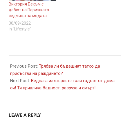
Виктория Бекъм с
дебют на Парижката
седмица на модата
30/09/2022
In "Lifestyle"
2018-
08-
Previous Post:
Трябва ли бъдещият татко да
16
присъства на раждането?
Next Post:
Веднага изхвърлете тази гадост от дома
си! Тя привлича бедност, разруха и смърт!
LEAVE A REPLY