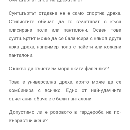
Суитшъртът отдавна не е само спортна дреха.
Стилистите обичат да го съчетават с къса
плисирана пола или панталони. Освен това
суитшъртът може да се балансира с някоя друга
ярка дреха, например пола с пайети или кожени
панталони.
С какво да съчетаем моряшката фаленлка?
Това е универсална дреха, която може да се
комбинира с всичко. Едно от най-удачните
съчетания обаче е с бели панталони.
Допустимо ли е розовото в гардероба на по-
възрастни жени?