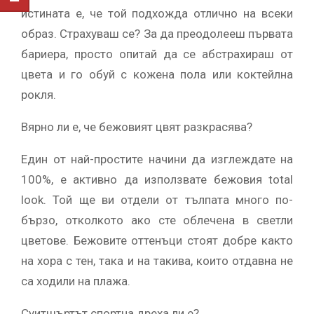
истината е, че той подхожда отлично на всеки
образ. Страхуваш се? За да преодолееш първата
бариера, просто опитай да се абстрахираш от
цвета и го обуй с кожена пола или коктейлна
рокля.
Вярно ли е, че бежовият цвят разкрасява?
Един от най-простите начини да изглеждате на
100%, е активно да използвате бежовия total
look. Той ще ви отдели от тълпата много по-
бързо, отколкото ако сте облечена в светли
цветове. Бежовите оттенъци стоят добре както
на хора с тен, така и на такива, които отдавна не
са ходили на плажа.
Суитшъртът спортна дреха ли е?