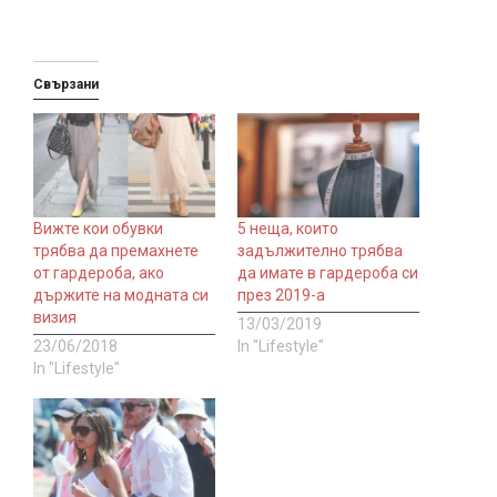
Свързани
Вижте кои обувки
5 неща, които
трябва да премахнете
задължително трябва
от гардероба, ако
да имате в гардероба си
държите на модната си
през 2019-а
визия
13/03/2019
23/06/2018
In "Lifestyle"
In "Lifestyle"