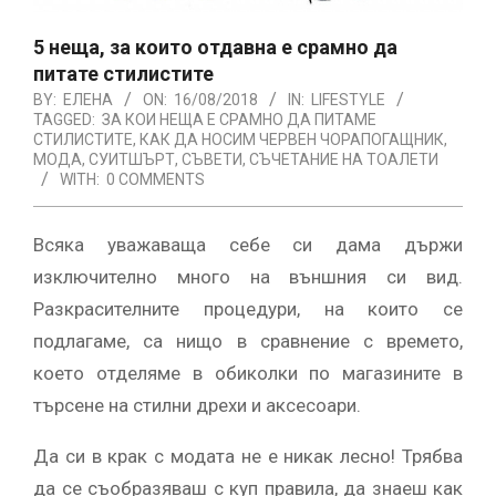
5 неща, за които отдавна е срамно да
питате стилистите
BY:
ЕЛЕНА
ON:
16/08/2018
IN:
LIFESTYLE
TAGGED:
ЗА КОИ НЕЩА Е СРАМНО ДА ПИТАМЕ
СТИЛИСТИТЕ
,
КАК ДА НОСИМ ЧЕРВЕН ЧОРАПОГАЩНИК
,
МОДА
,
СУИТШЪРТ
,
СЪВЕТИ
,
СЪЧЕТАНИЕ НА ТОАЛЕТИ
WITH:
0 COMMENTS
Всяка уважаваща себе си дама държи
изключително много на външния си вид.
Разкрасителните процедури, на които се
подлагаме, са нищо в сравнение с времето,
което отделяме в обиколки по магазините в
търсене на стилни дрехи и аксесоари.
Да си в крак с модата не е никак лесно! Трябва
да се съобразяваш с куп правила, да знаеш как