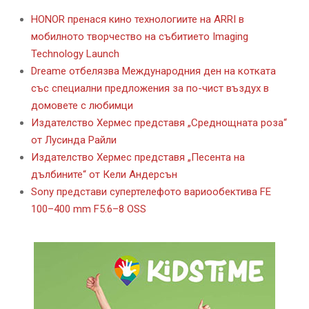
HONOR пренася кино технологиите на ARRI в
мобилното творчество на събитието Imaging
Technology Launch
Dreame отбелязва Международния ден на котката
със специални предложения за по-чист въздух в
домовете с любимци
Издателство Хермес представя „Среднощната роза“
от Лусинда Райли
Издателство Хермес представя „Песента на
дълбините“ от Кели Андерсън
Sony представи супертелефото вариообектива FE
100–400 mm F5.6–8 OSS