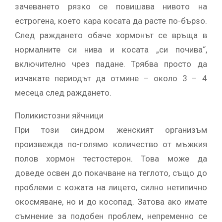
зачеването рязко се повишава нивото на
естрогена, което кара косата да расте по-бързо.
След раждането обаче хормонът се връща в
нормалните си нива и косата „си почива“,
включително чрез падане. Трябва просто да
изчакате периодът да отмине – около 3 – 4
месеца след раждането.
Поликистозни яйчници
При този синдром женският организъм
произвежда по-голямо количество от мъжкия
полов хормон тестостерон. Това може да
доведе освен до покачване на теглото, също до
проблеми с кожата на лицето, силно нетипично
окосмяване, но и до косопад. Затова ако имате
съмнение за подобен проблем, непременно се