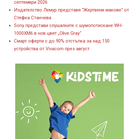
септември 2026
Издателство Лемур представя “Жертвени макове“ от
Стефка Станчева
Sony представи слушалките с шумопотискане WH-
1000XM6 в нов цвят „Olive Gray“
Смарт оферти с до 90% отстъпка за над 150
устройства от Vivacom през август