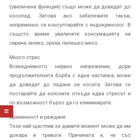
(увеличена функция) също може да доведат до
косопад. Затова ако забележите такъв,
непременно се консултирайте с ендокринолог. В
същото време увеличете консумацията на
сирене, мляко, орехи, пилешко месо.
Много стрес
Всекидневното нервно напрежение, дори
продължителната борба с една настинка, може
да доведат до падане на косата. Затова се
постарайте да изясните откъде идва стресът и
по възможност бързо да го елиминирате.
Бременност и раждане
Този най-щастлив за дамите момент може да им
докара и тревоги. Причината е, че със