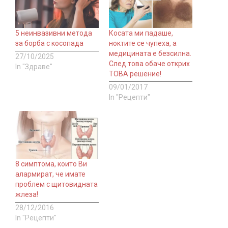
5 неинвазивни метода
Косата ми падаше,
за борба с косопада
ноктите се чупеха, а
медицината е безсилна.
27/10/2025
След това обаче открих
In "Здраве"
ТОВА решение!
09/01/2017
In "Рецепти"
8 симптома, които Ви
алармират, че имате
проблем с щитовидната
жлеза!
28/12/2016
In "Рецепти"