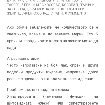
BY:
ЕЛЕНА
ON:
20/08/2018
IN:
ЗДРАВЕ
TAGGED:
5 ПРИЧИНИ ЗА КОСОПАД
,
КОСОПАД
,
ПРИЧИНИ
ЗА КОСОПАД
,
ПРИЧИНИ ЗА СИЛЕН КОСОПАД ПРИ
ЖЕНИТЕ
,
СИЛЕН КОСОПАД
WITH:
0 COMMENTS
Ако обаче забележите, че количеството се е
увеличило, време е да вземете мерки. Ето 5
причини, заради които косата на жените може да
пада.
Агресивен стайлинг
Често използване на боя, лак, спрей и други
подобни продукти, къдрене, изправяне, даже
ресане с прекалено твърда четка всекидневно.
Проблем със щитовидната жлеза
Хипотиреозата (намалена функция на
щитовидната жлеза) или хипертиреозата