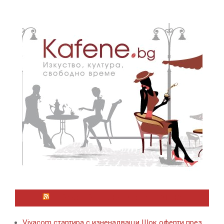
ЛАЙФСТАЙЛ НОВИНИ ОТ KAFENE.BG
Vivacom стартира с изненадващи Шок оферти през