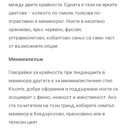
между двете крайности. Едната е тази на ярките
цветове – колкото по-смели, толкова по-
атрактивен е маникюрът. Нокти в наситено
оранжево, ярко червено, фуксия,
ултравиолетово, кобалтово синьо са само част
от възможните опции.
Минимализъм
Говорейки за крайности, при тенденциите в
маникюра другата е за минималистичния стил.
Късите, добре оформени и поддържани нокти се
асоциират с финес, нежност и женственост. Ако
сте почитатели на този тренд, изберете семпъл
маникюр в бледорозово, прасковено или в
телесен цвят.