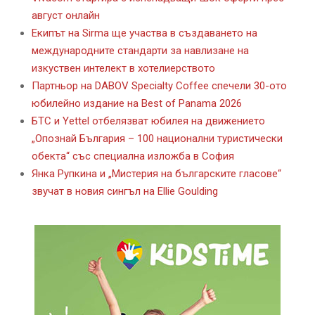
август онлайн
Екипът на Sirma ще участва в създаването на
международните стандарти за навлизане на
изкуствен интелект в хотелиерството
Партньор на DABOV Specialty Coffee спечели 30-ото
юбилейно издание на Best of Panama 2026
БТС и Yettel отбелязват юбилея на движението
„Опознай България – 100 национални туристически
обекта“ със специална изложба в София
Янка Рупкина и „Мистерия на българските гласове“
звучат в новия сингъл на Ellie Goulding