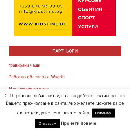
ПАРТНЬОРИ
гравирани чаши
Работно облекло от Wuerth
Изкупуване на коли
Girl.bg използва бисквитки, за да подобри ефективността и
Вашето преживяване в сайта. Ако желаете можете да се
откажете и да не посещавате сайта.
Приемам
Designed using
Magazine News Byte
. Powered by
WordPress
.
Прочети повече
Отказвам