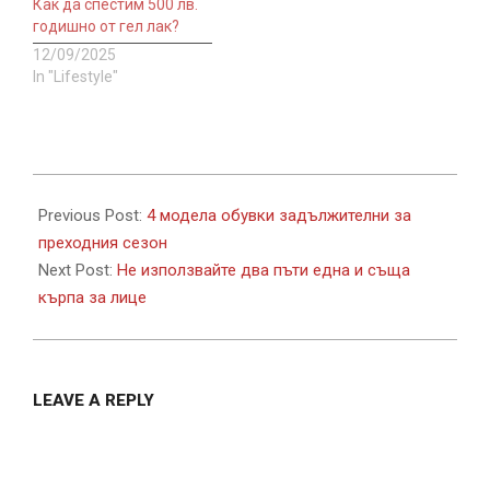
Как да спестим 500 лв.
годишно от гел лак?
12/09/2025
In "Lifestyle"
2019-
03-
Previous Post:
4 модела обувки задължителни за
25
преходния сезон
Next Post:
Не използвайте два пъти една и съща
кърпа за лице
LEAVE A REPLY