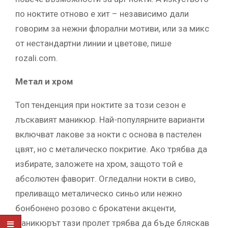
по ноктите отново е хит – независимо дали
говорим за нежни флорални мотиви, или за микс
от нестандартни линии и цветове, пише
rozali.com.
Метал и хром
Топ тенденция при ноктите за този сезон е
лъскавият маникюр. Най-популярните варианти
включват лакове за нокти с основа в пастелен
цвят, но с металическо покритие. Ако трябва да
избирате, заложете на хром, защото той е
абсолютен фаворит. Огледални нокти в сиво,
преливащо металическо синьо или нежно
бонбонено розово с брокатени акценти,
маникюрът тази пролет трябва да бъде бляскав