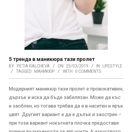
5 тренда в маникюра тази пролет
BY:
PETIA RALCHEVA
ON:
25/03/2019
IN:
LIFESTYLE
TAGGED:
МАНИКЮР
WITH:
0 COMMENTS
Модерният маникюр тази пролет е провокативен,
дързък и иска да бъде забелязан. Може да къс
и заоблен, но тогава трябва да е в наситен и ярък
цвят. Другият вариант е да е дълък и заострен –
при този вариант нокътната плочка предоставя
повече възможности за арт нокти. А изкуството