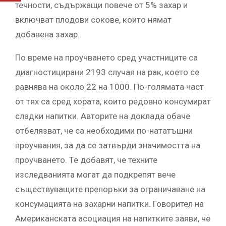
течности, съдържащи повече от 5% захар и
включват плодови сокове, които нямат
добавена захар.
По време на проучването сред участниците са
диагностицирани 2193 случая на рак, което се
равнява на около 22 на 1000. По-голямата част
от тях са сред хората, които редовно консумират
сладки напитки. Авторите на доклада обаче
отбелязват, че са необходими по-нататъшни
проучвания, за да се затвърди значимостта на
проучването. Те добавят, че техните
изследванията могат да подкрепят вече
съществуващите препоръки за ограничаване на
консумацията на захарни напитки. Говорител на
Американската асоциация на напитките заяви, че