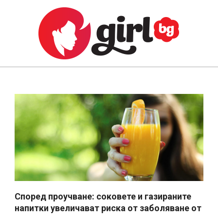
Skip
to
content
GIRL.BG
Primary
Navigation
Menu
Според проучване: соковете и газираните
напитки увеличават риска от заболяване от