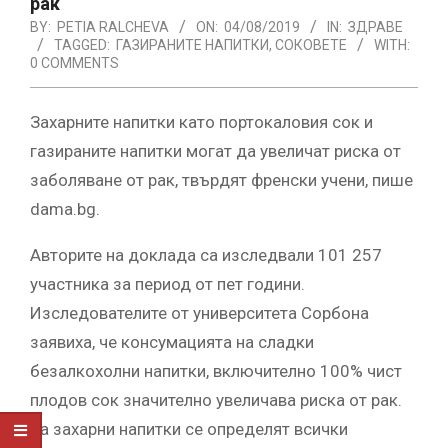
рак
BY:
PETIA RALCHEVA
ON:
04/08/2019
IN:
ЗДРАВЕ
TAGGED:
ГАЗИРАНИТЕ НАПИТКИ
,
СОКОВЕТЕ
WITH:
0 COMMENTS
Захарните напитки като портокаловия сок и
газираните напитки могат да увеличат риска от
заболяване от рак, твърдят френски учени, пише
dama.bg.
Авторите на доклада са изследвали 101 257
участника за период от пет години.
Изследователите от университета Сорбона
заявиха, че консумацията на сладки
безалкохолни напитки, включително 100% чист
плодов сок значително увеличава риска от рак.
За захарни напитки се определят всички