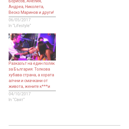
Борисов, Анелия,
Андреа, Николета,
Веско Маринов и други!
06/05/2017
In "Lifestyle"
Разказът на един поляк
за България: Толкова
хубава страна, а хората
алчни и смачкани от
живота, жените к***и
04/10/2017
In "Свят"
2020-