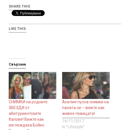
SHARE THIS:
LIKE THIS:
Свързани
СНИМКИ на родните
Анелия пусна снимки на
ЗВЕЗДИ от
палата си – вижте как
абитуриентските
живее певицата!
балове! Вижте как
16/11/2017
изглеждаха Бойко
In "Lifestyle"