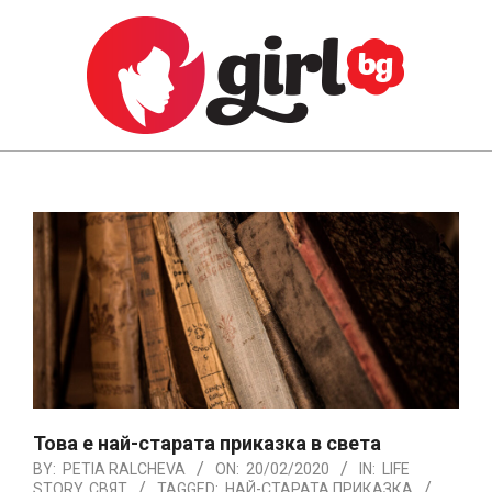
Skip
to
content
GIRL.BG
Primary
Navigation
Menu
Това е най-старата приказка в света
BY:
PETIA RALCHEVA
ON:
20/02/2020
IN:
LIFE
STORY
,
СВЯТ
TAGGED:
НАЙ-СТАРАТА ПРИКАЗКА