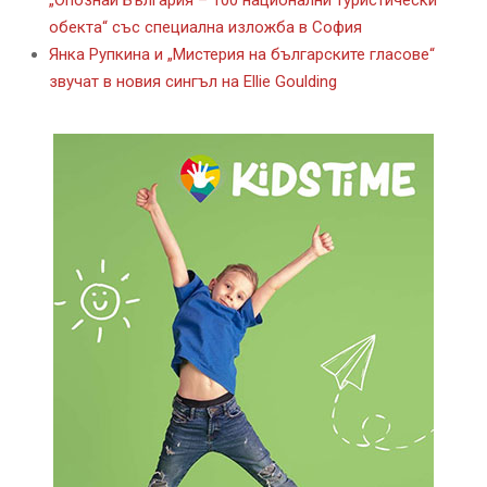
„Опознай България – 100 национални туристически
обекта“ със специална изложба в София
Янка Рупкина и „Мистерия на българските гласове“
звучат в новия сингъл на Ellie Goulding