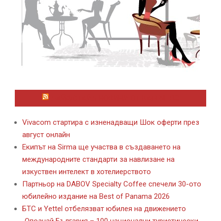
ЛАЙФСТАЙЛ НОВИНИ ОТ KAFENE.BG
Vivacom стартира с изненадващи Шок оферти през
август онлайн
Екипът на Sirma ще участва в създаването на
международните стандарти за навлизане на
изкуствен интелект в хотелиерството
Партньор на DABOV Specialty Coffee спечели 30-ото
юбилейно издание на Best of Panama 2026
БТС и Yettel отбелязват юбилея на движението