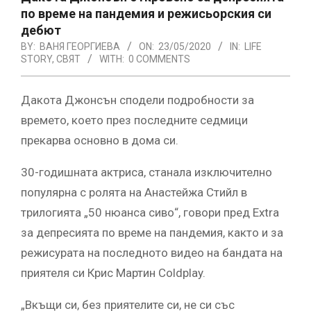
по време на пандемия и режисьорския си
дебют
BY:
ВАНЯ ГЕОРГИЕВА
ON:
23/05/2020
IN:
LIFE
STORY
,
СВЯТ
WITH:
0 COMMENTS
Дакота Джонсън сподели подробности за
времето, което през последните седмици
прекарва основно в дома си.
30-годишната актриса, станала изключително
популярна с ролята на Анастейжа Стийл в
трилогията „50 нюанса сиво“, говори пред Extra
за депресията по време на пандемия, както и за
режисурата на последното видео на бандата на
приятеля си Крис Мартин Coldplay.
„Вкъщи си, без приятелите си, не си със