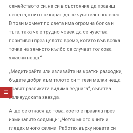
семейството си, не си в състояние да правиш
нещата, които те карат да се чувстваш полезен.
В този момент по света има огромна болка и
тъга, така че е трудно човек да се чувства
позитивен през цялото време, когато във всяка
точка на земното кълбо се случват толкова
ужасни неща.“
„Медитирайте или излизайте на кратки разходки,
бъдете добри към тялото си – тези малки неща
правят разликата видима веднага“, съветва
холивудската звезда.
А що се отнася до това, което е правила през
изминалите седмици: „Четях много книги и
гледах много филми. Работех върху новата си