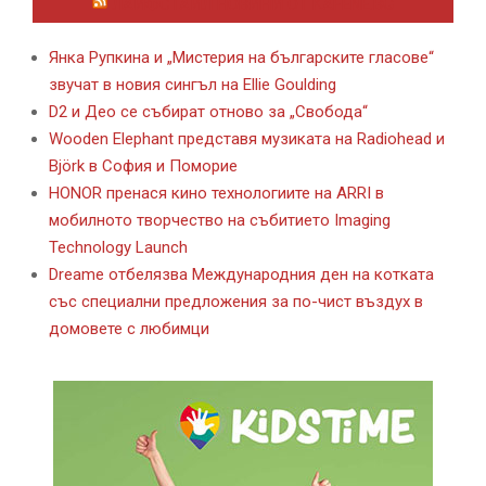
ЛАЙФСТАЙЛ НОВИНИ ОТ KAFENE.BG
Янка Рупкина и „Мистерия на българските гласове“
звучат в новия сингъл на Ellie Goulding
D2 и Део се събират отново за „Свобода“
Wooden Elephant представя музиката на Radiohead и
Björk в София и Поморие
HONOR пренася кино технологиите на ARRI в
мобилното творчество на събитието Imaging
Technology Launch
Dreame отбелязва Международния ден на котката
със специални предложения за по-чист въздух в
домовете с любимци