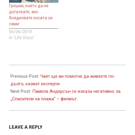
Грешки, които да не
допускате, ако
боядисвате косата си
сами
06/06/2019
In "Life Story"
2020-
05-
Previous Post:
Чаят ще ви помогне да живеете по-
23
дълго, казват експерти
Next Post:
Памела Андерсън се изказа негативно за
„Спасители на плажа“ – филмът
LEAVE A REPLY