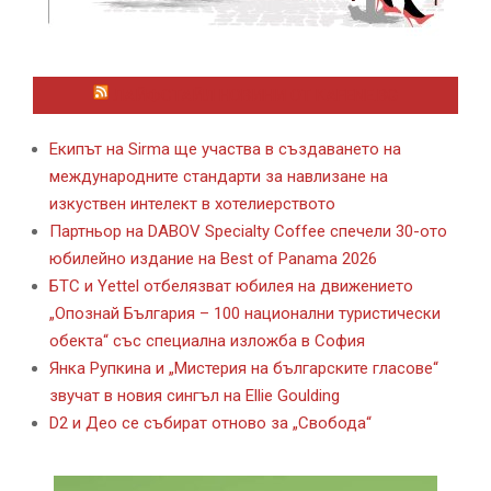
ЛАЙФСТАЙЛ НОВИНИ ОТ KAFENE.BG
Екипът на Sirma ще участва в създаването на
международните стандарти за навлизане на
изкуствен интелект в хотелиерството
Партньор на DABOV Specialty Coffee спечели 30-ото
юбилейно издание на Best of Panama 2026
БТС и Yettel отбелязват юбилея на движението
„Опознай България – 100 национални туристически
обекта“ със специална изложба в София
Янка Рупкина и „Мистерия на българските гласове“
звучат в новия сингъл на Ellie Goulding
D2 и Део се събират отново за „Свобода“