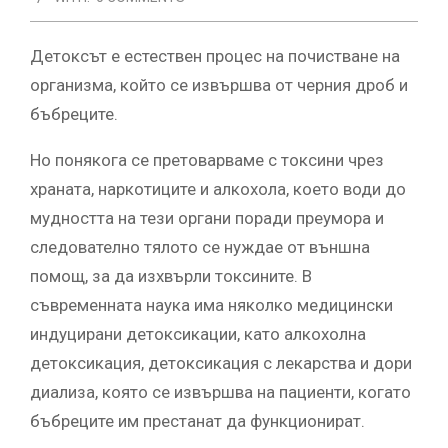
Детоксът е естествен процес на почистване на
организма, който се извършва от черния дроб и
бъбреците.
Но понякога се претоварваме с токсини чрез
храната, наркотиците и алкохола, което води до
мудността на тези органи поради преумора и
следователно тялото се нуждае от външна
помощ, за да изхвърли токсините. В
съвременната наука има няколко медицински
индуцирани детоксикации, като алкохолна
детоксикация, детоксикация с лекарства и дори
диализа, която се извършва на пациенти, когато
бъбреците им престанат да функционират.