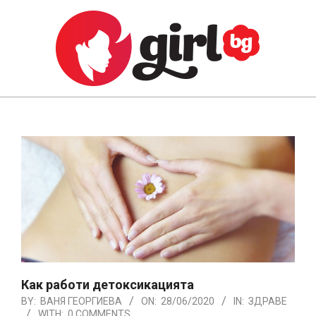
Skip
to
content
GIRL.BG
Primary
Navigation
Menu
Как работи детоксикацията
BY:
ВАНЯ ГЕОРГИЕВА
ON:
28/06/2020
IN:
ЗДРАВЕ
WITH:
0 COMMENTS