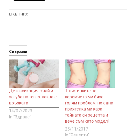
LIKE THIS:
Свързани
Детоксикация с чай и
Тлъстинките по
загуба на тегло: каква е
коремчето ми бяха
връзката
голям проблем, но една
приятелка ми каза
14/07/2023
тайната си рецепта и
In "Здраве"
вече съм като модел!
25/11/2017
In "Рецепти"