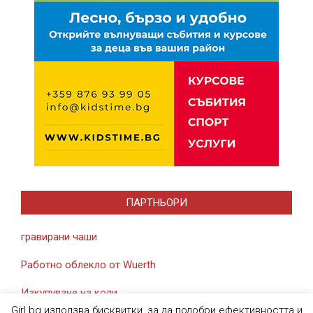
ПАРТНЬОРИ
гравирани чаши
Работно облекло от Wuerth
Изкупуване на коли
Girl.bg използва бисквитки, за да подобри ефективността и