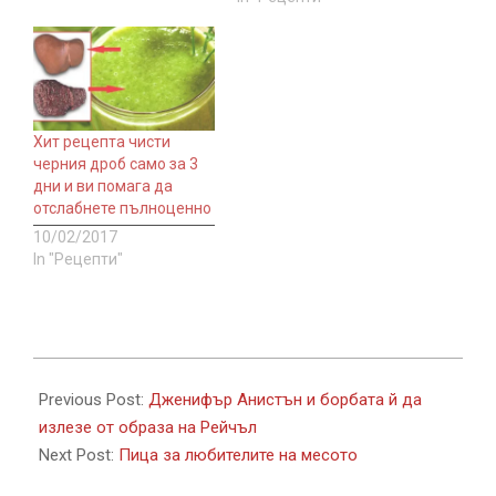
Хит рецепта чисти
черния дроб само за 3
дни и ви помага да
отслабнете пълноценно
10/02/2017
In "Рецепти"
2020-
06-
Previous Post:
Дженифър Анистън и борбата й да
28
излезе от образа на Рейчъл
Next Post:
Пица за любителите на месото