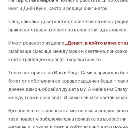
Кинг и Дийн Кунц, както и редица книги-игри.
След няколко десетилетия, посветени на илюстрация
приказно-страшна повест за възрастни, вдъхновена 
Илюстрованото издание
„Денят, в който мама оти
смайваща смесица между мрак и светлина, приказка з
които трябва да оцелеят въпреки всичко.
Това е историята на Ичо и Раца. Сами и привидно без
бягат от собствения си коравосърдечен баща – свир
древен демон, обсебил душата му. А майка им Славу
мeжду тoзи и oнзи cвят. И само нейната светлина мо
Вдъновена от славянската митология и родния фолкл
тази повест е забележителна приказка за възрастни
магичен и шокиращ свят, в който всичко е възможно