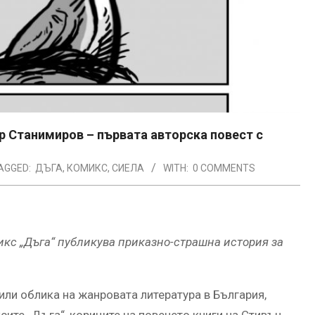
ър Станимиров – първата авторска повест с
AGGED:
ДЪГА
,
КОМИКС
,
СИЕЛА
WITH:
0 COMMENTS
икс
„Дъга“ публикува приказно-страшна история за
или облика на жанровата литература в България,
ксите „Дъга“, кориците на повечето книги на Стивън