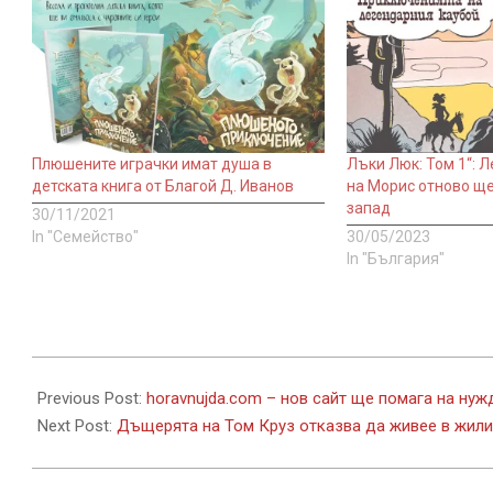
Плюшените играчки имат душа в
Лъки Люк: Том 1“: 
детската книга от Благой Д. Иванов
на Морис отново ще
запад
30/11/2021
In "Семейство"
30/05/2023
In "България"
2020-
12-
Previous Post:
horavnujda.com – нов сайт ще помага на нуж
09
Next Post:
Дъщерята на Том Круз отказва да живее в жил