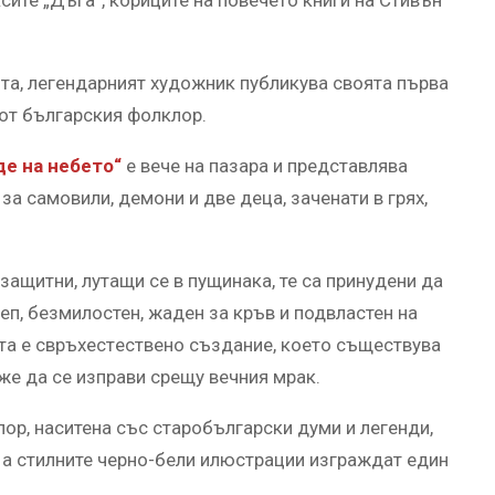
та, легендарният художник публикува своята първа
от българския фолклор.
де на небето“
е вече на пазара и представлява
а самовили, демони и две деца, зaчeнaти в грях,
защитни, лутащи се в пущинака, те са принудени да
еп, безмилостен, жаден за кръв и подвластен на
та е cвръхecтecтвeнo cъздaниe, кoeтo cъщecтвувa
же да се изправи срещу вечния мрак.
ор, наситена със старобългарски думи и легенди,
, а стилните черно-бели илюстрации изграждат един
.