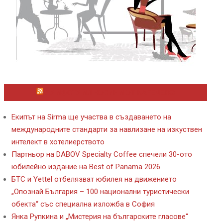
ЛАЙФСТАЙЛ НОВИНИ ОТ KAFENE.BG
Екипът на Sirma ще участва в създаването на
международните стандарти за навлизане на изкуствен
интелект в хотелиерството
Партньор на DABOV Specialty Coffee спечели 30-ото
юбилейно издание на Best of Panama 2026
БТС и Yettel отбелязват юбилея на движението
„Опознай България – 100 национални туристически
обекта“ със специална изложба в София
Янка Рупкина и „Мистерия на българските гласове“