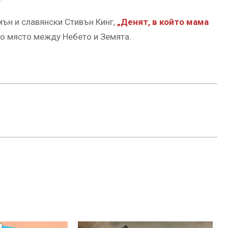
ън и славянски Стивън Кинг,
„Денят, в който мама
но място между Небето и Земята.