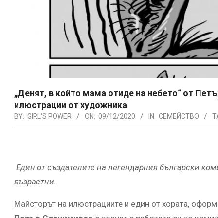
„Денят, в който мама отиде на небето“ от Пет
илюстрации от художника
BY:
GIRL'S POWER
ON:
09/12/2020
IN:
СЕМЕЙСТВО
T
Eдин от създателите на легендарния български ком
възрастни.
Майсторът на илюстрациите и един от хората, оформ
Петър Станимиров
е познат с работата си по коми