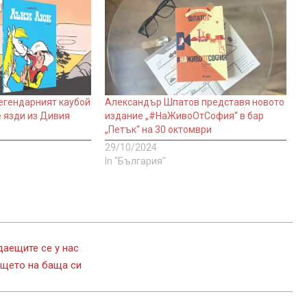
Легендарният каубой
Александър Шпатов представя новото
 язди из Дивия
издание „#НаЖивоОтСофия“ в бар
„Петък“ на 30 октомври
29/10/2024
In "България"
даещите се у нас
ището на баща си